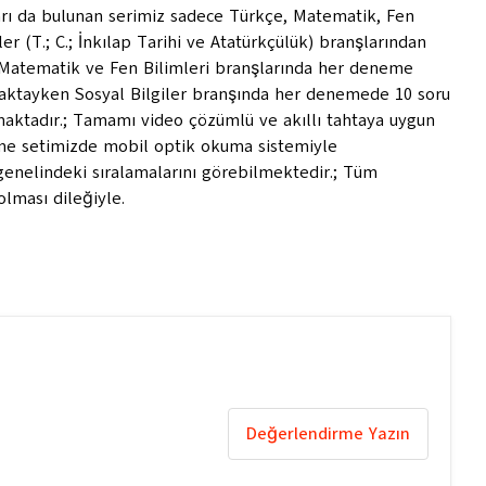
rı da bulunan serimiz sadece Türkçe, Matematik, Fen
ler (T.; C.; İnkılap Tarihi ve Atatürkçülük) branşlarından
, Matematik ve Fen Bilimleri branşlarında her deneme
maktayken Sosyal Bilgiler branşında her denemede 10 soru
ktadır.; Tamamı video çözümlü ve akıllı tahtaya uygun
me setimizde mobil optik okuma sistemiyle
genelindeki sıralamalarını görebilmektedir.; Tüm
olması dileğiyle.
Değerlendirme Yazın