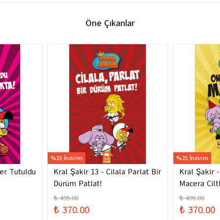
Öne Çıkanlar
%25 İndirim
%25 İndirim
ler Tutuldu
Kral Şakir 13 - Cilala Parlat Bir
Kral Şakir 
Dürüm Patlat!
Macera Ciltl
₺ 495.00
₺ 495.00
₺ 370.00
₺ 370.00