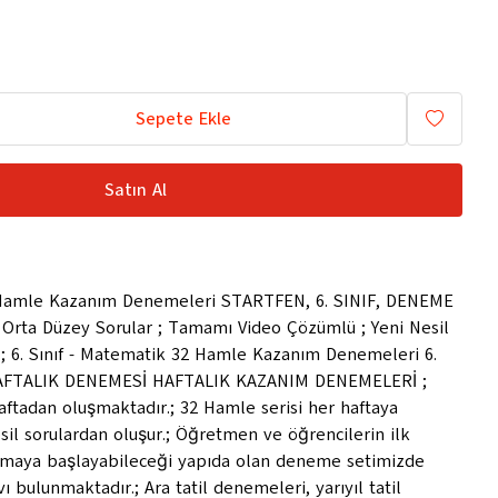
Sepete Ekle
Satın Al
2 Hamle Kazanım Denemeleri STARTFEN, 6. SINIF, DENEME
rta Düzey Sorular ; Tamamı Video Çözümlü ; Yeni Nesil
ı ; 6. Sınıf - Matematik 32 Hamle Kazanım Denemeleri 6.
AFTALIK DENEMESİ HAFTALIK KAZANIM DENEMELERİ ;
aftadan oluşmaktadır.; 32 Hamle serisi her haftaya
sil sorulardan oluşur.; Öğretmen ve öğrencilerin ilk
anmaya başlayabileceği yapıda olan deneme setimizde
bulunmaktadır.; Ara tatil denemeleri, yarıyıl tatil