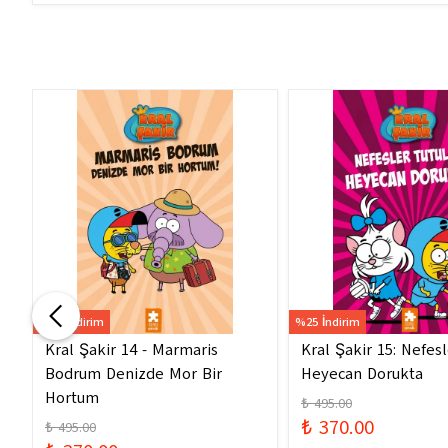
%25 İndirim
%25 İndirim
Kral Şakir 14 - Marmaris
Kral Şakir 15: Nefes
Bodrum Denizde Mor Bir
Heyecan Dorukta
Hortum
₺ 495.00
₺ 370.00
₺ 495.00