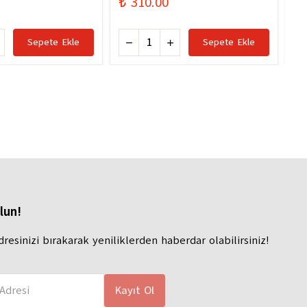
₺ 310.00
₺ 
Sepete Ekle
Sepete Ekle
lun!
dresinizi bırakarak yeniliklerden haberdar olabilirsiniz!
Adresi
Kayıt Ol