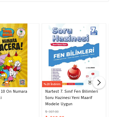
%20 İndirim
%20 
- 10 On Numara
Nartest 7. Sınıf Fen Bilimleri
Na
i
Soru Hazinesi Yeni Maarif
So
Modele Uygun
Mo
₺ 387.00
₺ 