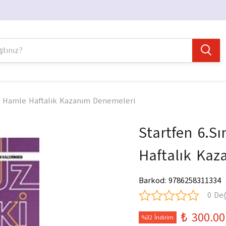
32 Hamle Haftalık Kazanım Denemeleri
Startfen 6.S
Haftalık Kaz
Barkod
:
9786258311334
0 De
₺ 300.00
%32 İndirim