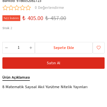
Barkod
:
9786052081723
0 Değerlendirme
₺ 405.00
₺ 457.00
%11 İndirim
Stok
2
Sepete Ekle
Satın Al
Ürün Açıklaması
8 Matematik Sayısal Akıl Yürütme Nitelik Yayınları