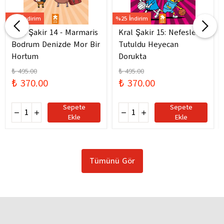
%25 İndirim
%25 İndirim
Kral Şakir 14 - Marmaris
Kral Şakir 15: Nefesler
Bodrum Denizde Mor Bir
Tutuldu Heyecan
Hortum
Dorukta
₺ 495.00
₺ 495.00
₺ 370.00
₺ 370.00
Sepete
Sepete
Ekle
Ekle
Tümünü Gör