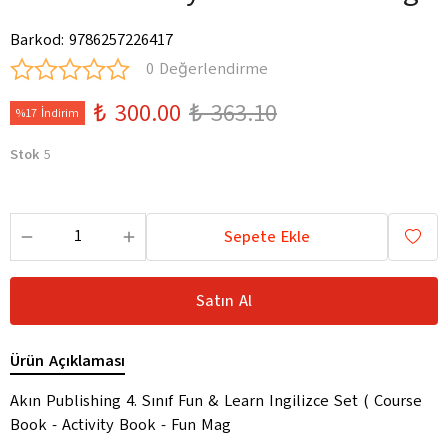
Barkod
:
9786257226417
0 Değerlendirme
₺ 300.00
₺ 363.10
%17 İndirim
Stok
5
Sepete Ekle
Satın Al
Ürün Açıklaması
Akın Publishing 4. Sınıf Fun & Learn Ingilizce Set ( Course
Book - Activity Book - Fun Mag