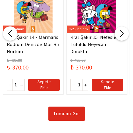
%25 İndirim
%25 İndirim
Kral Şakir 14 - Marmaris
Kral Şakir 15: Nefesler
Bodrum Denizde Mor Bir
Tutuldu Heyecan
Hortum
Dorukta
₺ 495.00
₺ 495.00
₺ 370.00
₺ 370.00
Sepete
Sepete
Ekle
Ekle
Tümünü Gör