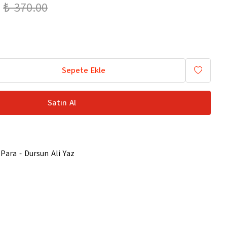
₺ 370.00
Sepete Ekle
Satın Al
ara - Dursun Ali Yaz