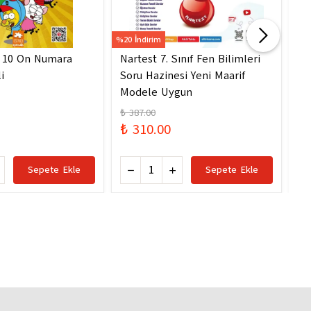
%20 İndirim
%20 
- 10 On Numara
Nartest 7. Sınıf Fen Bilimleri
Na
i
Soru Hazinesi Yeni Maarif
So
Modele Uygun
Mo
₺ 387.00
₺ 
₺ 310.00
₺ 
Sepete Ekle
Sepete Ekle