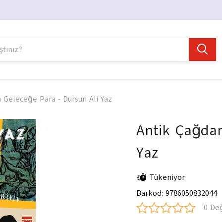
 Geleceğe Para - Dursun Ali Yaz
Antik Çağdan
Yaz
Tükeniyor
Barkod
:
9786050832044
0 De