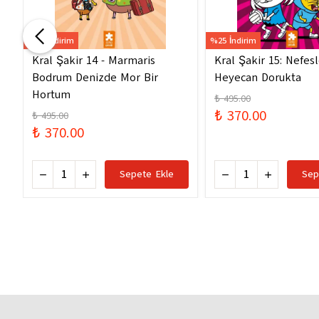
%25 İndirim
%25 İndirim
Kral Şakir 14 - Marmaris
Kral Şakir 15: Nefes
Bodrum Denizde Mor Bir
Heyecan Dorukta
Hortum
₺ 495.00
₺ 370.00
₺ 495.00
₺ 370.00
Sepete Ekle
Sep