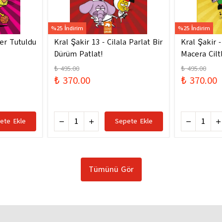
%25 İndirim
%25 İndirim
ler Tutuldu
Kral Şakir 13 - Cilala Parlat Bir
Kral Şakir 
Dürüm Patlat!
Macera Ciltl
₺ 495.00
₺ 495.00
₺ 370.00
₺ 370.00
ete Ekle
Sepete Ekle
Tümünü Gör