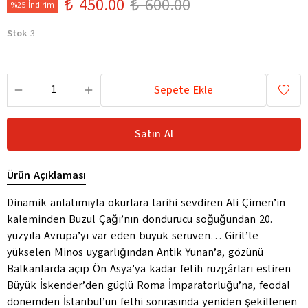
₺ 450.00
₺ 600.00
%25 İndirim
Stok
3
Sepete Ekle
Satın Al
Ürün Açıklaması
Dinamik anlatımıyla okurlara tarihi sevdiren Ali Çimen’in
kaleminden Buzul Çağı’nın dondurucu soğuğundan 20.
yüzyıla Avrupa’yı var eden büyük serüven… Girit’te
yükselen Minos uygarlığından Antik Yunan’a, gözünü
Balkanlarda açıp Ön Asya’ya kadar fetih rüzgârları estiren
Büyük İskender’den güçlü Roma İmparatorluğu’na, feodal
dönemden İstanbul’un fethi sonrasında yeniden şekillenen