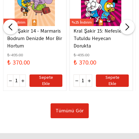
%25 İndirim
%25 İndirim
Kral Şakir 14 - Marmaris
Kral Şakir 15: Nefesler
Bodrum Denizde Mor Bir
Tutuldu Heyecan
Hortum
Dorukta
₺ 495.00
₺ 495.00
₺ 370.00
₺ 370.00
Sepete
Sepete
Ekle
Ekle
Tümünü Gör