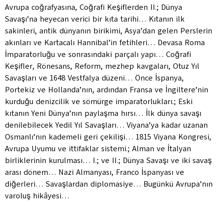
Avrupa coğrafyasına, Coğrafi Keşiflerden II.; Dünya
Savaşı’na heyecan verici bir kıta tarihi… Kıtanın ilk
sakinleri, antik dünyanın birikimi, Asya’dan gelen Perslerin
akınları ve Kartacalı Hannibal’in fetihleri… Devasa Roma
İmparatorluğu ve sonrasındaki parçalı yapı… Coğrafi
Keşifler, Rönesans, Reform, mezhep kavgaları, Otuz Yıl
Savaşları ve 1648 Vestfalya düzeni… Önce İspanya,
Portekiz ve Hollanda’nın, ardından Fransa ve İngiltere’nin
kurduğu denizcilik ve sömürge imparatorlukları.; Eski
kıtanın Yeni Dünya’nın paylaşma hırsı… İlk dünya savaşı
denilebilecek Yedil Yıl Savaşları… Viyana’ya kadar uzanan
Osmanlı’nın kademeli geri çekilişi… 1815 Viyana Kongresi,
Avrupa Uyumu ve ittifaklar sistemi.; Alman ve İtalyan
birliklerinin kurulması… I.; ve II.; Dünya Savaşı ve iki savaş
arası dönem… Nazi Almanyası, Franco İspanyası ve
diğerleri… Savaşlardan diplomasiye… Bugünkü Avrupa’nın
varoluş hikâyesi…