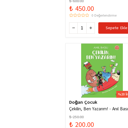
₺ 600.00
₺ 450.00
0 Değerlendirme
Sepete Ekle
%20 İ
Doğan Çocuk
Çekilin, Ben Yazarım! - Anıl Basıl
₺ 250.00
₺ 200.00