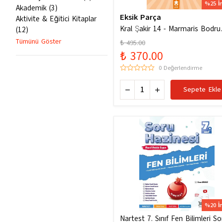
%25 İ
Akademik
(
3
)
Eksik Parça
Aktivite & Eğitici Kitaplar
Kral Şakir 14 - Marmaris Bodr
(
12
)
Denizde Mor Bir Hortum
Tümünü Göster
₺ 495.00
₺ 370.00
0 Değerlendirme
Sepete Ekle
%20 İ
Nartest 7. Sınıf Fen Bilimleri So