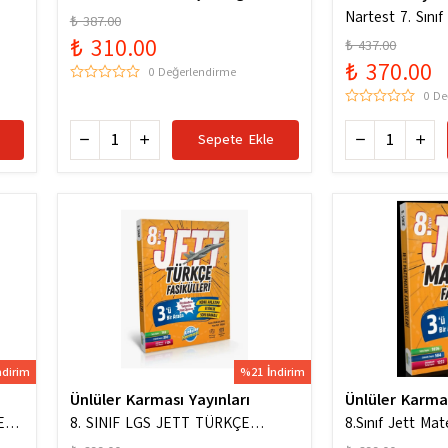
ygun
Hazinesi Yeni Maarif Modele Uygun
Nartest 7. Sını
₺ 387.00
Hazinesi
₺ 310.00
₺ 437.00
₺ 370.00
0 Değerlendirme
0 De
Sepete Ekle
ndirim
%21 İndirim
Ünlüler Karması Yayınları
Ünlüler Karma
ERİ
8. SINIF LGS JETT TÜRKÇE
8.Sınıf Jett Mat
FASİKÜLLERİ
Soru Bankası / K