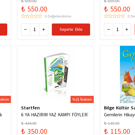
₺ 699.00
₺ 699.00
Karması / 978
₺ 550.00
₺ 550.00
0 Değerlendirme
0 De
Sepete Ekle
ndirim
%21 İndirim
Startfen
Bilge Kültür S
ı
6 YA HAZIRIM YAZ KAMPI FÖYLERİ
Gemilerin Hikay
₺ 444.00
₺ 140.00
₺ 350.00
₺ 115.00