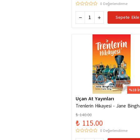
0 Değerlendirme
Sepete Ekle
%18 İ
Uçan At Yayınları
Trenlerin Hikayesi - Jane Bing
₺ 140.00
₺ 115.00
0 Değerlendirme