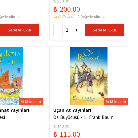
₺ 250.00
6256529786
₺ 200.00
ğerlendirme
0 Değerlendirme
Sepete Ekle
Sepete Ekle
%18 İndirim
%18 İndirim
anat Yayınları
Uçan At Yayınları
esi
Oz Büyücüsü - L. Frank Baum
₺ 140.00
₺ 115.00