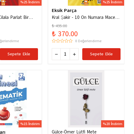
%25 İndirim
%25 İndirim
Eksik Parça
ilala Parlat Bir
Kral Şakir - 10 On Numara Macera
Ciltli
₺ 495.00
₺ 370.00
ğerlendirme
0 Değerlendirme
Sepete Ekle
Sepete Ekle
%15 İndirim
%20 İndirim
arı
Gülce-Ömer Lütfi Mete