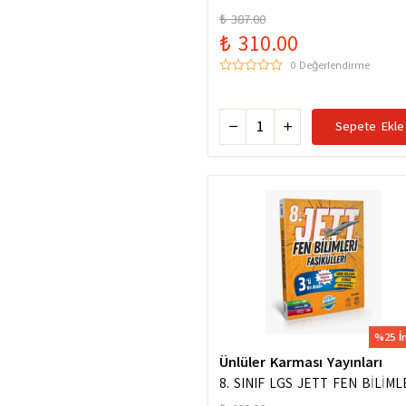
Hazinesi Yeni Maarif Modele U
₺ 387.00
₺ 310.00
0 Değerlendirme
Sepete Ekle
%25 İ
Ünlüler Karması Yayınları
8. SINIF LGS JETT FEN BİLİML
FASİKÜLLERİ