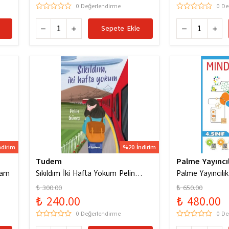
0 Değerlendirme
0 De
Sepete Ekle
ndirim
%20 İndirim
Tudem
Palme Yayıncıl
ham
Sıkıldım İki Hafta Yokum Pelin
Palme Yayıncılık
Güneş
Codes Yeni Nesi
₺ 300.00
₺ 650.00
Soruları
₺ 240.00
₺ 480.00
0 Değerlendirme
0 De