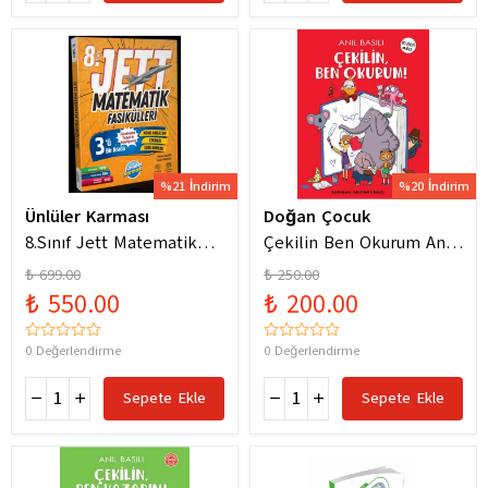
%21 İndirim
%20 İndirim
Ünlüler Karması
Doğan Çocuk
8.Sınıf Jett Matematik
Çekilin Ben Okurum Anıl
Fasiküller Soru Bankası /
Basılı Eğlenceli
₺ 699.00
₺ 250.00
Kolektif / Ünlüler
Hikayeler
₺ 550.00
₺ 200.00
Karması / 9786256529786
0 Değerlendirme
0 Değerlendirme
Sepete Ekle
Sepete Ekle