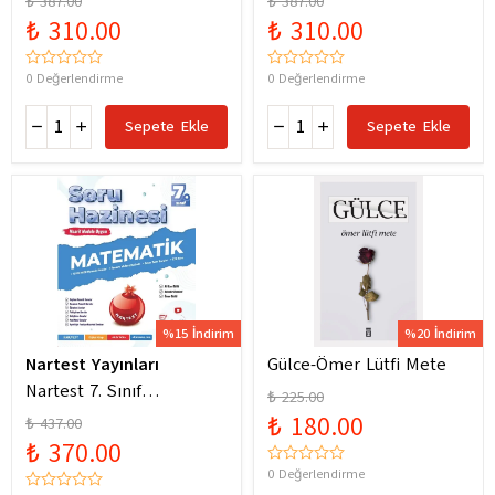
₺ 387.00
₺ 387.00
Yeni Maarif Modele
Yeni Maarif Modele
₺ 310.00
₺ 310.00
Uygun
Uygun
0 Değerlendirme
0 Değerlendirme
Sepete Ekle
Sepete Ekle
%15 İndirim
%20 İndirim
Nartest Yayınları
Gülce-Ömer Lütfi Mete
Nartest 7. Sınıf
₺ 225.00
Matematik Soru Hazinesi
₺ 180.00
₺ 437.00
₺ 370.00
0 Değerlendirme