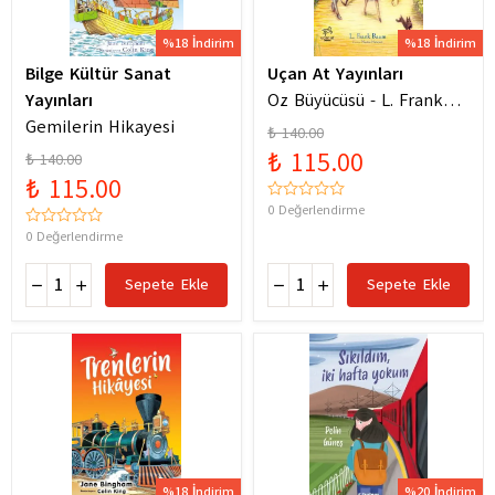
%18 İndirim
%18 İndirim
Bilge Kültür Sanat
Uçan At Yayınları
Yayınları
Oz Büyücüsü - L. Frank
Gemilerin Hikayesi
Baum
₺ 140.00
₺ 115.00
₺ 140.00
₺ 115.00
0 Değerlendirme
0 Değerlendirme
Sepete Ekle
Sepete Ekle
%18 İndirim
%20 İndirim