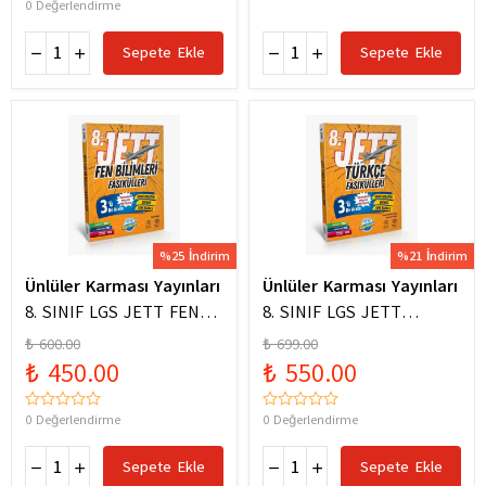
0 Değerlendirme
Sepete Ekle
Sepete Ekle
%25 İndirim
%21 İndirim
Ünlüler Karması Yayınları
Ünlüler Karması Yayınları
8. SINIF LGS JETT FEN
8. SINIF LGS JETT
BİLİMLERİ FASİKÜLLERİ
TÜRKÇE FASİKÜLLERİ
₺ 600.00
₺ 699.00
₺ 450.00
₺ 550.00
0 Değerlendirme
0 Değerlendirme
Sepete Ekle
Sepete Ekle