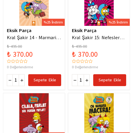
%25 İndirim
%25 İndirim
Eksik Parça
Eksik Parça
Kral Şakir 14 - Marmaris
Kral Şakir 15: Nefesler
Bodrum Denizde Mor Bir
Tutuldu Heyecan Dorukta
₺ 495.00
₺ 495.00
Hortum
₺ 370.00
₺ 370.00
0 Değerlendirme
0 Değerlendirme
Sepete Ekle
Sepete Ekle