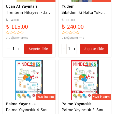
Uçan At Yayınları
Tudem
Trenlerin Hikayesi - Jane
Sıkıldım İki Hafta Yokum
Bingham
Pelin Güneş
₺ 140.00
₺ 300.00
₺ 115.00
₺ 240.00
0 Değerlendirme
0 Değerlendirme
Sepete Ekle
Sepete Ekle
%26 İndirim
%26 İndirim
Palme Yayıncılık
Palme Yayıncılık
Palme Yayıncılık 4. Sınıf
Palme Yayıncılık 3. Sınıf