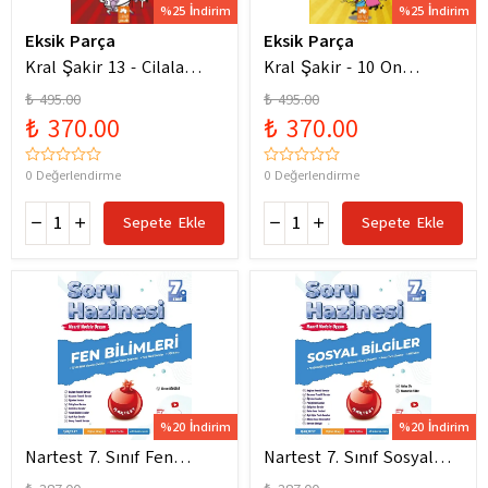
%25 İndirim
%25 İndirim
Eksik Parça
Eksik Parça
Kral Şakir 13 - Cilala
Kral Şakir - 10 On
Parlat Bir Dürüm Patlat!
Numara Macera Ciltli
₺ 495.00
₺ 495.00
₺ 370.00
₺ 370.00
0 Değerlendirme
0 Değerlendirme
Sepete Ekle
Sepete Ekle
%20 İndirim
%20 İndirim
Nartest 7. Sınıf Fen
Nartest 7. Sınıf Sosyal
Bilimleri Soru Hazinesi
Bilgiler Soru Hazinesi