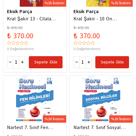
%25 İndirim
%25 İndirim
Eksik Parça
Eksik Parça
Kral Şakir 13 - Cilala
Kral Şakir - 10 On
Parlat Bir Dürüm Patlat!
Numara Macera Ciltli
₺ 495.00
₺ 495.00
₺ 370.00
₺ 370.00
0 Değerlendirme
0 Değerlendirme
Sepete Ekle
Sepete Ekle
%20 İndirim
%20 İndirim
Nartest 7. Sınıf Fen
Nartest 7. Sınıf Sosyal
Bilimleri Soru Hazinesi
Bilgiler Soru Hazinesi