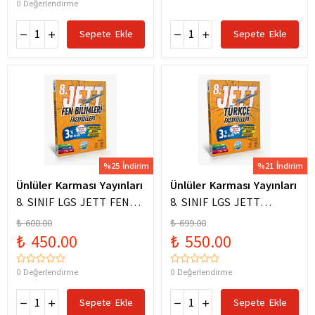
0 Değerlendirme
Sepete Ekle
Sepete Ekle
%25 İndirim
%21 İndirim
Ünlüler Karması Yayınları
Ünlüler Karması Yayınları
8. SINIF LGS JETT FEN
8. SINIF LGS JETT
BİLİMLERİ FASİKÜLLERİ
TÜRKÇE FASİKÜLLERİ
₺ 600.00
₺ 699.00
₺ 450.00
₺ 550.00
0 Değerlendirme
0 Değerlendirme
Sepete Ekle
Sepete Ekle