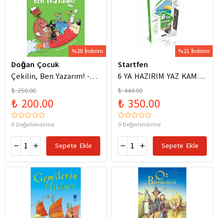
%20 İndirim
%21 İndirim
Doğan Çocuk
Startfen
Çekilin, Ben Yazarım! -
6 YA HAZIRIM YAZ KAMPI
Anıl Basılı
FÖYLERİ
₺ 250.00
₺ 444.00
₺ 200.00
₺ 350.00
0 Değerlendirme
0 Değerlendirme
Sepete Ekle
Sepete Ekle