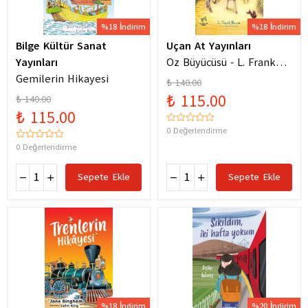
%18 İndirim
%18 İndirim
Bilge Kültür Sanat
Uçan At Yayınları
Yayınları
Oz Büyücüsü - L. Frank
Gemilerin Hikayesi
Baum
₺ 140.00
₺ 115.00
₺ 140.00
₺ 115.00
0 Değerlendirme
0 Değerlendirme
Sepete Ekle
Sepete Ekle
%18 İndirim
%20 İndirim