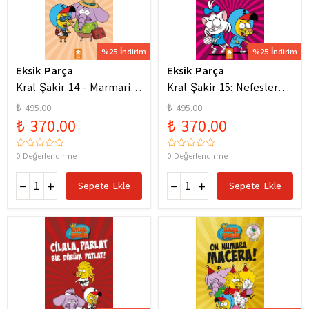
%25 İndirim
%25 İndirim
Eksik Parça
Eksik Parça
Kral Şakir 14 - Marmaris
Kral Şakir 15: Nefesler
Bodrum Denizde Mor Bir
Tutuldu Heyecan Dorukta
₺ 495.00
₺ 495.00
Hortum
₺ 370.00
₺ 370.00
0 Değerlendirme
0 Değerlendirme
Sepete Ekle
Sepete Ekle