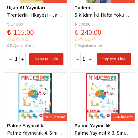
Uçan At Yayınları
Tudem
Trenlerin Hikayesi - Jane
Sıkıldım İki Hafta Yokum
Bingham
Pelin Güneş
₺ 140.00
₺ 300.00
₺ 115.00
₺ 240.00
0 Değerlendirme
0 Değerlendirme
Sepete Ekle
Sepete Ekle
%26 İndirim
%26 İndirim
Palme Yayıncılık
Palme Yayıncılık
Palme Yayıncılık 4. Sınıf
Palme Yayıncılık 3. Sınıf