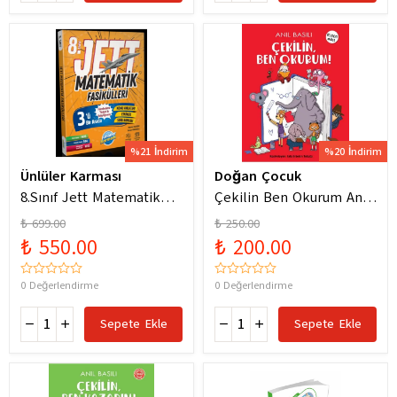
%21 İndirim
%20 İndirim
Ünlüler Karması
Doğan Çocuk
8.Sınıf Jett Matematik
Çekilin Ben Okurum Anıl
Fasiküller Soru Bankası /
Basılı Eğlenceli
₺ 699.00
₺ 250.00
Kolektif / Ünlüler
Hikayeler
₺ 550.00
₺ 200.00
Karması / 9786256529786
0 Değerlendirme
0 Değerlendirme
Sepete Ekle
Sepete Ekle