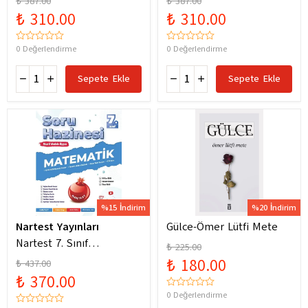
₺ 387.00
₺ 387.00
Yeni Maarif Modele
Yeni Maarif Modele
₺ 310.00
₺ 310.00
Uygun
Uygun
0 Değerlendirme
0 Değerlendirme
Sepete Ekle
Sepete Ekle
%15 İndirim
%20 İndirim
Nartest Yayınları
Gülce-Ömer Lütfi Mete
Nartest 7. Sınıf
₺ 225.00
Matematik Soru Hazinesi
₺ 180.00
₺ 437.00
₺ 370.00
0 Değerlendirme