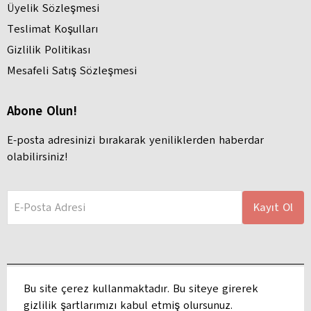
Üyelik Sözleşmesi
Teslimat Koşulları
Gizlilik Politikası
Mesafeli Satış Sözleşmesi
Abone Olun!
E-posta adresinizi bırakarak yeniliklerden haberdar
olabilirsiniz!
E-Posta Adresi
Kayıt Ol
Bu site çerez kullanmaktadır. Bu siteye girerek
gizlilik şartlarımızı kabul etmiş olursunuz.
Adres: Hacı Hasanlı, Ayhan Kılıç Apartmanı, Atatürk Blv. 127 B, 68100