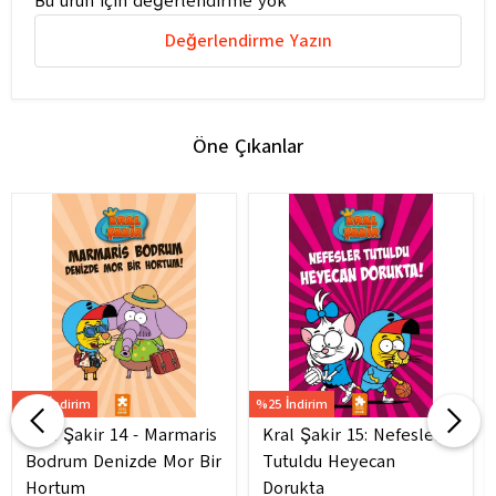
Bu ürün için değerlendirme yok
Değerlendirme Yazın
Öne Çıkanlar
%25 İndirim
%25 İndirim
Kral Şakir 14 - Marmaris
Kral Şakir 15: Nefesler
Bodrum Denizde Mor Bir
Tutuldu Heyecan
Hortum
Dorukta