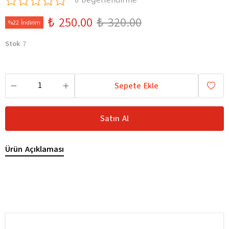
0 Değerlendirme
₺ 250.00
₺ 320.00
%22 İndirim
Stok
7
Sepete Ekle
Satın Al
Ürün Açıklaması