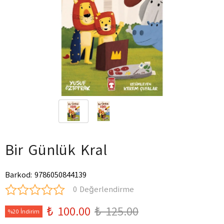
Bir Günlük Kral
Barkod
:
9786050844139
0 Değerlendirme
₺ 100.00
₺ 125.00
%20 İndirim