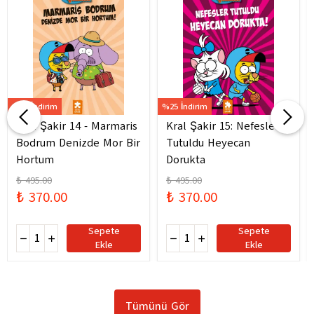
%25 İndirim
%25 İndirim
Kral Şakir 14 - Marmaris
Kral Şakir 15: Nefesler
Bodrum Denizde Mor Bir
Tutuldu Heyecan
Hortum
Dorukta
₺ 495.00
₺ 495.00
₺ 370.00
₺ 370.00
Sepete
Sepete
Ekle
Ekle
Tümünü Gör