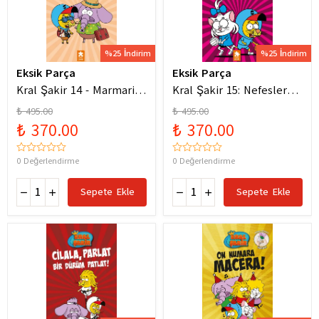
%25 İndirim
%25 İndirim
Eksik Parça
Eksik Parça
Kral Şakir 14 - Marmaris
Kral Şakir 15: Nefesler
Bodrum Denizde Mor Bir
Tutuldu Heyecan Dorukta
₺ 495.00
₺ 495.00
Hortum
₺ 370.00
₺ 370.00
0 Değerlendirme
0 Değerlendirme
Sepete Ekle
Sepete Ekle