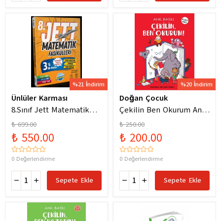
%21 İndirim
%20 İndirim
Ünlüler Karması
Doğan Çocuk
8.Sınıf Jett Matematik
Çekilin Ben Okurum Anıl
Fasiküller Soru Bankası /
Basılı Eğlenceli
₺ 699.00
₺ 250.00
Kolektif / Ünlüler
Hikayeler
₺ 550.00
₺ 200.00
Karması / 9786256529786
0 Değerlendirme
0 Değerlendirme
Sepete Ekle
Sepete Ekle