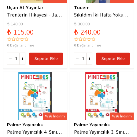
Uçan At Yayınları
Tudem
Trenlerin Hikayesi - Jane
Sıkıldım İki Hafta Yokum
Bingham
Pelin Güneş
₺ 140.00
₺ 300.00
₺ 115.00
₺ 240.00
0 Değerlendirme
0 Değerlendirme
Sepete Ekle
Sepete Ekle
%26 İndirim
%26 İndirim
Palme Yayıncılık
Palme Yayıncılık
Palme Yayıncılık 4. Sınıf
Palme Yayıncılık 3. Sınıf