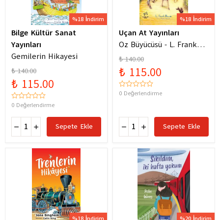
%18 İndirim
%18 İndirim
Bilge Kültür Sanat
Uçan At Yayınları
Yayınları
Oz Büyücüsü - L. Frank
Gemilerin Hikayesi
Baum
₺ 140.00
₺ 115.00
₺ 140.00
₺ 115.00
0 Değerlendirme
0 Değerlendirme
Sepete Ekle
Sepete Ekle
%18 İndirim
%20 İndirim