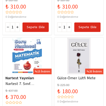
₺ 387.00
₺ 387.00
Yeni Maarif Modele
Yeni Maarif Modele
₺ 310.00
₺ 310.00
Uygun
Uygun
0 Değerlendirme
0 Değerlendirme
Sepete Ekle
Sepete Ekle
%15 İndirim
%20 İndirim
Nartest Yayınları
Gülce-Ömer Lütfi Mete
Nartest 7. Sınıf
₺ 225.00
Matematik Soru Hazinesi
₺ 180.00
₺ 437.00
₺ 370.00
0 Değerlendirme