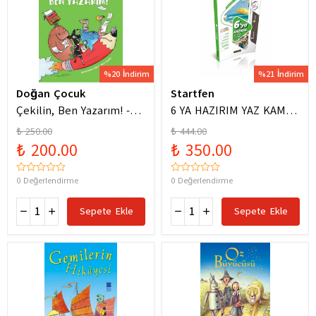
%20 İndirim
%21 İndirim
Doğan Çocuk
Startfen
Çekilin, Ben Yazarım! -
6 YA HAZIRIM YAZ KAMPI
Anıl Basılı
FÖYLERİ
₺ 250.00
₺ 444.00
₺ 200.00
₺ 350.00
0 Değerlendirme
0 Değerlendirme
Sepete Ekle
Sepete Ekle