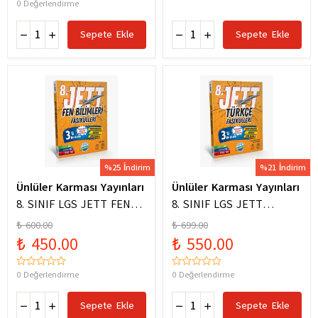
0 Değerlendirme
Sepete Ekle
Sepete Ekle
%25 İndirim
%21 İndirim
Ünlüler Karması Yayınları
Ünlüler Karması Yayınları
8. SINIF LGS JETT FEN
8. SINIF LGS JETT
BİLİMLERİ FASİKÜLLERİ
TÜRKÇE FASİKÜLLERİ
₺ 600.00
₺ 699.00
₺ 450.00
₺ 550.00
0 Değerlendirme
0 Değerlendirme
Sepete Ekle
Sepete Ekle