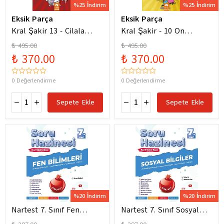
%25 İndirim
%25 İndirim
Eksik Parça
Eksik Parça
Kral Şakir 13 - Cilala
Kral Şakir - 10 On
Parlat Bir Dürüm Patlat!
Numara Macera Ciltli
₺ 495.00
₺ 495.00
₺ 370.00
₺ 370.00
0 Değerlendirme
0 Değerlendirme
Sepete Ekle
Sepete Ekle
%20 İndirim
%20 İndirim
Nartest 7. Sınıf Fen
Nartest 7. Sınıf Sosyal
Bilimleri Soru Hazinesi
Bilgiler Soru Hazinesi