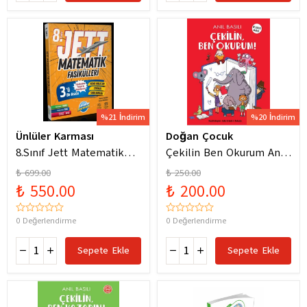
%21 İndirim
%20 İndirim
Ünlüler Karması
Doğan Çocuk
8.Sınıf Jett Matematik
Çekilin Ben Okurum Anıl
Fasiküller Soru Bankası /
Basılı Eğlenceli
₺ 699.00
₺ 250.00
Kolektif / Ünlüler
Hikayeler
₺ 550.00
₺ 200.00
Karması / 9786256529786
0 Değerlendirme
0 Değerlendirme
Sepete Ekle
Sepete Ekle