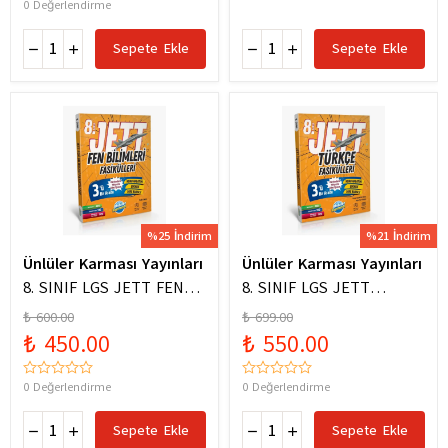
0 Değerlendirme
Sepete Ekle
Sepete Ekle
%25 İndirim
%21 İndirim
Ünlüler Karması Yayınları
Ünlüler Karması Yayınları
8. SINIF LGS JETT FEN
8. SINIF LGS JETT
BİLİMLERİ FASİKÜLLERİ
TÜRKÇE FASİKÜLLERİ
₺ 600.00
₺ 699.00
₺ 450.00
₺ 550.00
0 Değerlendirme
0 Değerlendirme
Sepete Ekle
Sepete Ekle