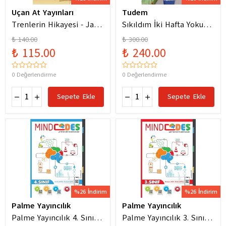
Uçan At Yayınları
Tudem
Trenlerin Hikayesi - Jane
Sıkıldım İki Hafta Yokum
Bingham
Pelin Güneş
₺ 140.00
₺ 300.00
₺ 115.00
₺ 240.00
0 Değerlendirme
0 Değerlendirme
Sepete Ekle
Sepete Ekle
%26 İndirim
%26 İndirim
Palme Yayıncılık
Palme Yayıncılık
Palme Yayıncılık 4. Sınıf
Palme Yayıncılık 3. Sınıf