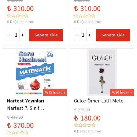
₺ 387.00
₺ 387.00
Yeni Maarif Modele
Yeni Maarif Modele
₺ 310.00
₺ 310.00
Uygun
Uygun
0 Değerlendirme
0 Değerlendirme
Sepete Ekle
Sepete Ekle
%15 İndirim
%20 İndirim
Nartest Yayınları
Gülce-Ömer Lütfi Mete
Nartest 7. Sınıf
₺ 225.00
Matematik Soru Hazinesi
₺ 180.00
₺ 437.00
₺ 370.00
0 Değerlendirme