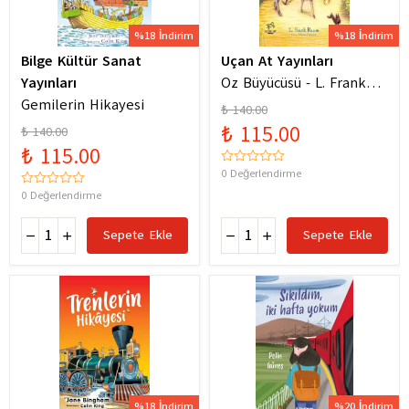
%18 İndirim
%18 İndirim
Bilge Kültür Sanat
Uçan At Yayınları
Yayınları
Oz Büyücüsü - L. Frank
Gemilerin Hikayesi
Baum
₺ 140.00
₺ 115.00
₺ 140.00
₺ 115.00
0 Değerlendirme
0 Değerlendirme
Sepete Ekle
Sepete Ekle
%18 İndirim
%20 İndirim