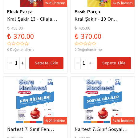
%25 İndirim
%25 İndirim
Eksik Parça
Eksik Parça
Kral Şakir 13 - Cilala
Kral Şakir - 10 On
Parlat Bir Dürüm Patlat!
Numara Macera Ciltli
₺ 495.00
₺ 495.00
₺ 370.00
₺ 370.00
0 Değerlendirme
0 Değerlendirme
Sepete Ekle
Sepete Ekle
%20 İndirim
%20 İndirim
Nartest 7. Sınıf Fen
Nartest 7. Sınıf Sosyal
Bilimleri Soru Hazinesi
Bilgiler Soru Hazinesi