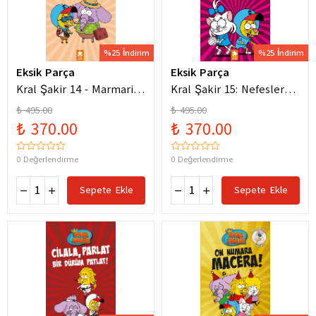
%25 İndirim
%25 İndirim
Eksik Parça
Eksik Parça
Kral Şakir 14 - Marmaris
Kral Şakir 15: Nefesler
Bodrum Denizde Mor Bir
Tutuldu Heyecan Dorukta
₺ 495.00
₺ 495.00
Hortum
₺ 370.00
₺ 370.00
0 Değerlendirme
0 Değerlendirme
Sepete Ekle
Sepete Ekle