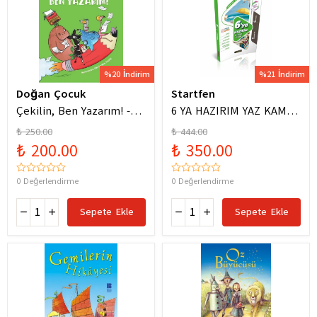
%20 İndirim
%21 İndirim
Doğan Çocuk
Startfen
Çekilin, Ben Yazarım! -
6 YA HAZIRIM YAZ KAMPI
Anıl Basılı
FÖYLERİ
₺ 250.00
₺ 444.00
₺ 200.00
₺ 350.00
0 Değerlendirme
0 Değerlendirme
Sepete Ekle
Sepete Ekle