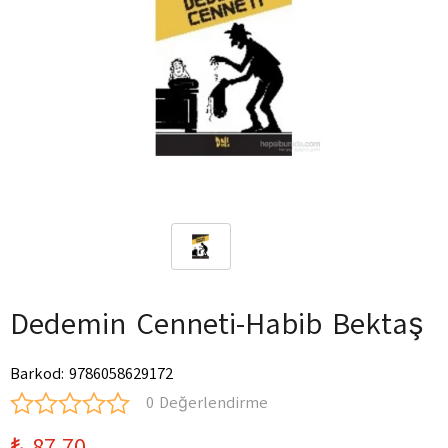
Dedemin Cenneti-Habib Bektaş
Barkod
:
9786058629172
0 Değerlendirme
₺ 87.70