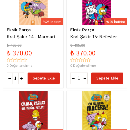
%25 İndirim
%25 İndirim
Eksik Parça
Eksik Parça
Kral Şakir 14 - Marmaris
Kral Şakir 15: Nefesler
Bodrum Denizde Mor Bir
Tutuldu Heyecan Dorukta
₺ 495.00
₺ 495.00
Hortum
₺ 370.00
₺ 370.00
0 Değerlendirme
0 Değerlendirme
Sepete Ekle
Sepete Ekle