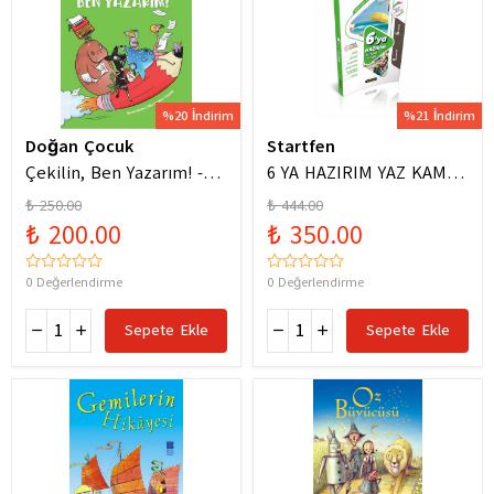
%20 İndirim
%21 İndirim
Doğan Çocuk
Startfen
Çekilin, Ben Yazarım! -
6 YA HAZIRIM YAZ KAMPI
Anıl Basılı
FÖYLERİ
₺ 250.00
₺ 444.00
₺ 200.00
₺ 350.00
0 Değerlendirme
0 Değerlendirme
Sepete Ekle
Sepete Ekle