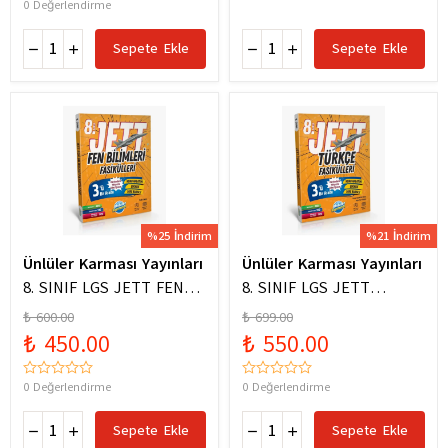
0 Değerlendirme
Sepete Ekle
Sepete Ekle
%25 İndirim
%21 İndirim
Ünlüler Karması Yayınları
Ünlüler Karması Yayınları
8. SINIF LGS JETT FEN
8. SINIF LGS JETT
BİLİMLERİ FASİKÜLLERİ
TÜRKÇE FASİKÜLLERİ
₺ 600.00
₺ 699.00
₺ 450.00
₺ 550.00
0 Değerlendirme
0 Değerlendirme
Sepete Ekle
Sepete Ekle