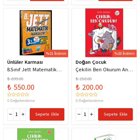
%21 İndirim
%20 İndirim
Ünlüler Karması
Doğan Çocuk
8.Sınıf Jett Matematik
Çekilin Ben Okurum Anıl
Fasiküller Soru Bankası /
Basılı Eğlenceli
₺ 699.00
₺ 250.00
Kolektif / Ünlüler
Hikayeler
₺ 550.00
₺ 200.00
Karması / 9786256529786
0 Değerlendirme
0 Değerlendirme
Sepete Ekle
Sepete Ekle