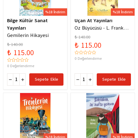
%18 İndirim
%18 İndirim
Bilge Kültür Sanat
Uçan At Yayınları
Yayınları
Oz Büyücüsü - L. Frank
Gemilerin Hikayesi
Baum
₺ 140.00
₺ 115.00
₺ 140.00
₺ 115.00
0 Değerlendirme
0 Değerlendirme
Sepete Ekle
Sepete Ekle
%18 İndirim
%20 İndirim