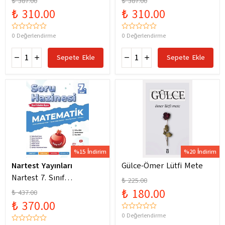
₺ 387.00
₺ 387.00
Yeni Maarif Modele
Yeni Maarif Modele
₺ 310.00
₺ 310.00
Uygun
Uygun
0 Değerlendirme
0 Değerlendirme
Sepete Ekle
Sepete Ekle
%15 İndirim
%20 İndirim
Nartest Yayınları
Gülce-Ömer Lütfi Mete
Nartest 7. Sınıf
₺ 225.00
Matematik Soru Hazinesi
₺ 180.00
₺ 437.00
₺ 370.00
0 Değerlendirme