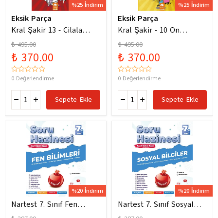
%25 İndirim
%25 İndirim
Eksik Parça
Eksik Parça
Kral Şakir 13 - Cilala
Kral Şakir - 10 On
Parlat Bir Dürüm Patlat!
Numara Macera Ciltli
₺ 495.00
₺ 495.00
₺ 370.00
₺ 370.00
0 Değerlendirme
0 Değerlendirme
Sepete Ekle
Sepete Ekle
%20 İndirim
%20 İndirim
Nartest 7. Sınıf Fen
Nartest 7. Sınıf Sosyal
Bilimleri Soru Hazinesi
Bilgiler Soru Hazinesi