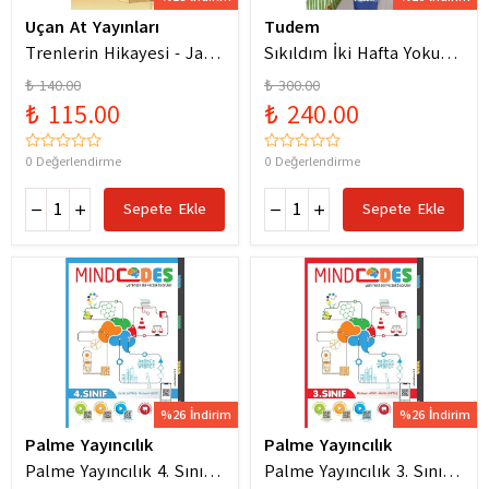
Uçan At Yayınları
Tudem
Trenlerin Hikayesi - Jane
Sıkıldım İki Hafta Yokum
Bingham
Pelin Güneş
₺ 140.00
₺ 300.00
₺ 115.00
₺ 240.00
0 Değerlendirme
0 Değerlendirme
Sepete Ekle
Sepete Ekle
%26 İndirim
%26 İndirim
Palme Yayıncılık
Palme Yayıncılık
Palme Yayıncılık 4. Sınıf
Palme Yayıncılık 3. Sınıf