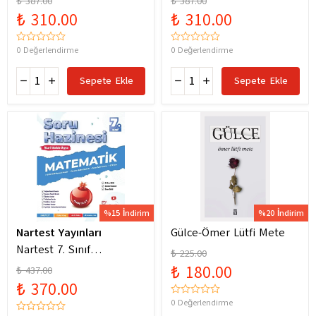
₺ 387.00
₺ 387.00
Yeni Maarif Modele
Yeni Maarif Modele
₺ 310.00
₺ 310.00
Uygun
Uygun
0 Değerlendirme
0 Değerlendirme
Sepete Ekle
Sepete Ekle
%15 İndirim
%20 İndirim
Nartest Yayınları
Gülce-Ömer Lütfi Mete
Nartest 7. Sınıf
₺ 225.00
Matematik Soru Hazinesi
₺ 180.00
₺ 437.00
₺ 370.00
0 Değerlendirme