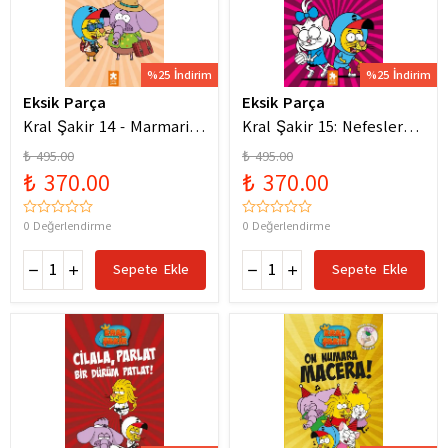
%25 İndirim
%25 İndirim
Eksik Parça
Eksik Parça
Kral Şakir 14 - Marmaris
Kral Şakir 15: Nefesler
Bodrum Denizde Mor Bir
Tutuldu Heyecan Dorukta
₺ 495.00
₺ 495.00
Hortum
₺ 370.00
₺ 370.00
0 Değerlendirme
0 Değerlendirme
Sepete Ekle
Sepete Ekle