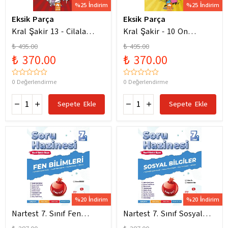
%25 İndirim
%25 İndirim
Eksik Parça
Eksik Parça
Kral Şakir 13 - Cilala
Kral Şakir - 10 On
Parlat Bir Dürüm Patlat!
Numara Macera Ciltli
₺ 495.00
₺ 495.00
₺ 370.00
₺ 370.00
0 Değerlendirme
0 Değerlendirme
Sepete Ekle
Sepete Ekle
%20 İndirim
%20 İndirim
Nartest 7. Sınıf Fen
Nartest 7. Sınıf Sosyal
Bilimleri Soru Hazinesi
Bilgiler Soru Hazinesi