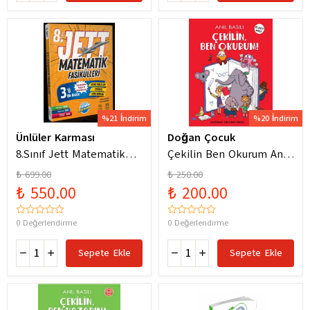
%21 İndirim
%20 İndirim
Ünlüler Karması
Doğan Çocuk
8.Sınıf Jett Matematik
Çekilin Ben Okurum Anıl
Fasiküller Soru Bankası /
Basılı Eğlenceli
₺ 699.00
₺ 250.00
Kolektif / Ünlüler
Hikayeler
₺ 550.00
₺ 200.00
Karması / 9786256529786
0 Değerlendirme
0 Değerlendirme
Sepete Ekle
Sepete Ekle