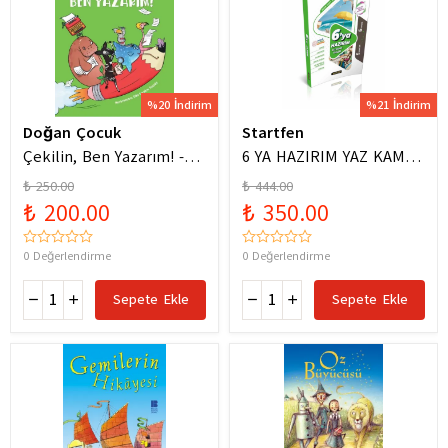
%20 İndirim
%21 İndirim
Doğan Çocuk
Startfen
Çekilin, Ben Yazarım! -
6 YA HAZIRIM YAZ KAMPI
Anıl Basılı
FÖYLERİ
₺ 250.00
₺ 444.00
₺ 200.00
₺ 350.00
0 Değerlendirme
0 Değerlendirme
Sepete Ekle
Sepete Ekle