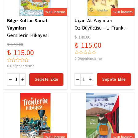
%18 İndirim
%18 İndirim
Bilge Kültür Sanat
Uçan At Yayınları
Yayınları
Oz Büyücüsü - L. Frank
Gemilerin Hikayesi
Baum
₺ 140.00
₺ 115.00
₺ 140.00
₺ 115.00
0 Değerlendirme
0 Değerlendirme
Sepete Ekle
Sepete Ekle
%18 İndirim
%20 İndirim