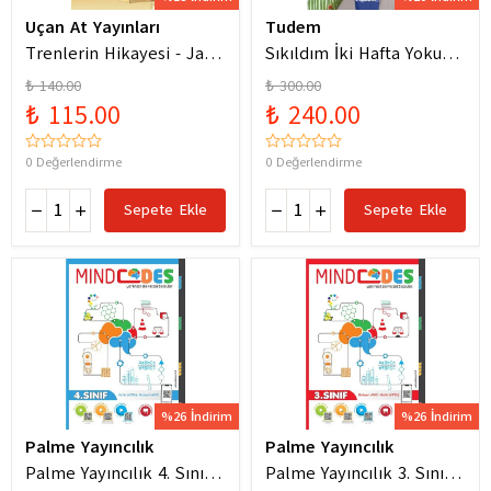
Uçan At Yayınları
Tudem
Trenlerin Hikayesi - Jane
Sıkıldım İki Hafta Yokum
Bingham
Pelin Güneş
₺ 140.00
₺ 300.00
₺ 115.00
₺ 240.00
0 Değerlendirme
0 Değerlendirme
Sepete Ekle
Sepete Ekle
%26 İndirim
%26 İndirim
Palme Yayıncılık
Palme Yayıncılık
Palme Yayıncılık 4. Sınıf
Palme Yayıncılık 3. Sınıf