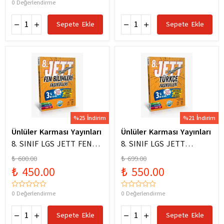
0 Değerlendirme
Sepete Ekle
Sepete Ekle
%25 İndirim
%21 İndirim
Ünlüler Karması Yayınları
Ünlüler Karması Yayınları
8. SINIF LGS JETT FEN
8. SINIF LGS JETT
BİLİMLERİ FASİKÜLLERİ
TÜRKÇE FASİKÜLLERİ
₺ 600.00
₺ 699.00
₺ 450.00
₺ 550.00
0 Değerlendirme
0 Değerlendirme
Sepete Ekle
Sepete Ekle