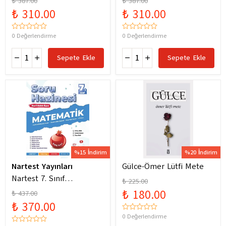
₺ 387.00
₺ 387.00
Yeni Maarif Modele
Yeni Maarif Modele
₺ 310.00
₺ 310.00
Uygun
Uygun
0 Değerlendirme
0 Değerlendirme
Sepete Ekle
Sepete Ekle
%15 İndirim
%20 İndirim
Nartest Yayınları
Gülce-Ömer Lütfi Mete
Nartest 7. Sınıf
₺ 225.00
Matematik Soru Hazinesi
₺ 180.00
₺ 437.00
₺ 370.00
0 Değerlendirme