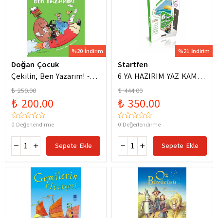
%20 İndirim
%21 İndirim
Doğan Çocuk
Startfen
Çekilin, Ben Yazarım! -
6 YA HAZIRIM YAZ KAMPI
Anıl Basılı
FÖYLERİ
₺ 250.00
₺ 444.00
₺ 200.00
₺ 350.00
0 Değerlendirme
0 Değerlendirme
Sepete Ekle
Sepete Ekle