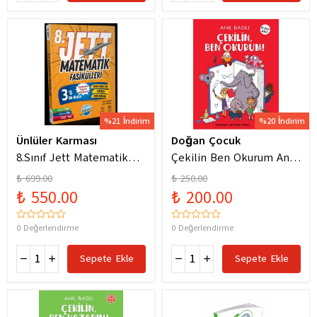
%21 İndirim
%20 İndirim
Ünlüler Karması
Doğan Çocuk
8.Sınıf Jett Matematik
Çekilin Ben Okurum Anıl
Fasiküller Soru Bankası /
Basılı Eğlenceli
₺ 699.00
₺ 250.00
Kolektif / Ünlüler
Hikayeler
₺ 550.00
₺ 200.00
Karması / 9786256529786
0 Değerlendirme
0 Değerlendirme
Sepete Ekle
Sepete Ekle