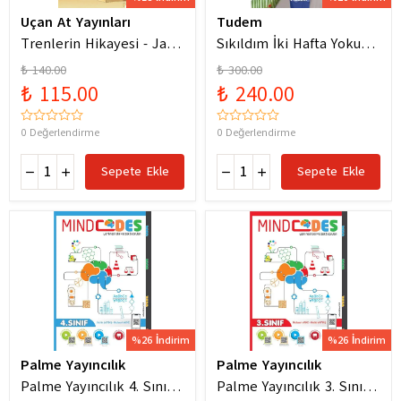
Uçan At Yayınları
Tudem
Trenlerin Hikayesi - Jane
Sıkıldım İki Hafta Yokum
Bingham
Pelin Güneş
₺ 140.00
₺ 300.00
₺ 115.00
₺ 240.00
0 Değerlendirme
0 Değerlendirme
Sepete Ekle
Sepete Ekle
%26 İndirim
%26 İndirim
Palme Yayıncılık
Palme Yayıncılık
Palme Yayıncılık 4. Sınıf
Palme Yayıncılık 3. Sınıf