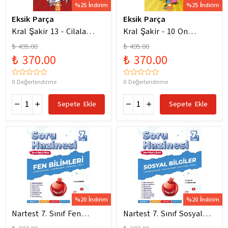
%25 İndirim
%25 İndirim
Eksik Parça
Eksik Parça
Kral Şakir 13 - Cilala
Kral Şakir - 10 On
Parlat Bir Dürüm Patlat!
Numara Macera Ciltli
₺ 495.00
₺ 495.00
₺ 370.00
₺ 370.00
0 Değerlendirme
0 Değerlendirme
Sepete Ekle
Sepete Ekle
%20 İndirim
%20 İndirim
Nartest 7. Sınıf Fen
Nartest 7. Sınıf Sosyal
Bilimleri Soru Hazinesi
Bilgiler Soru Hazinesi