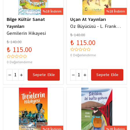
%18 İndirim
%18 İndirim
Bilge Kültür Sanat
Uçan At Yayınları
Yayınları
Oz Büyücüsü - L. Frank
Gemilerin Hikayesi
Baum
₺ 140.00
₺ 115.00
₺ 140.00
₺ 115.00
0 Değerlendirme
0 Değerlendirme
Sepete Ekle
Sepete Ekle
%18 İndirim
%20 İndirim