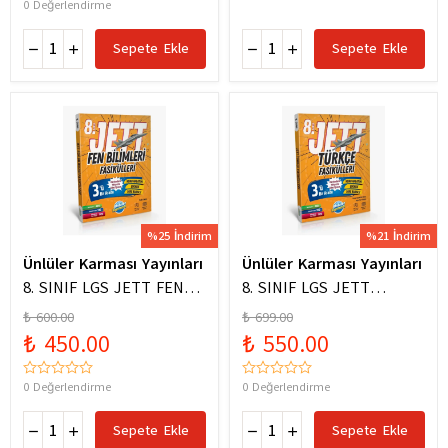
0 Değerlendirme
Sepete Ekle
Sepete Ekle
%25 İndirim
%21 İndirim
Ünlüler Karması Yayınları
Ünlüler Karması Yayınları
8. SINIF LGS JETT FEN
8. SINIF LGS JETT
BİLİMLERİ FASİKÜLLERİ
TÜRKÇE FASİKÜLLERİ
₺ 600.00
₺ 699.00
₺ 450.00
₺ 550.00
0 Değerlendirme
0 Değerlendirme
Sepete Ekle
Sepete Ekle