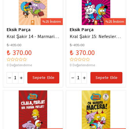
%25 İndirim
%25 İndirim
Eksik Parça
Eksik Parça
Kral Şakir 14 - Marmaris
Kral Şakir 15: Nefesler
Bodrum Denizde Mor Bir
Tutuldu Heyecan Dorukta
₺ 495.00
₺ 495.00
Hortum
₺ 370.00
₺ 370.00
0 Değerlendirme
0 Değerlendirme
Sepete Ekle
Sepete Ekle