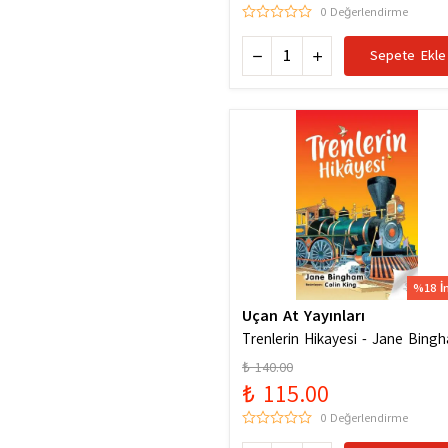
0 Değerlendirme
Sepete Ekle
%18 İ
Uçan At Yayınları
Trenlerin Hikayesi - Jane Bing
₺ 140.00
₺ 115.00
0 Değerlendirme