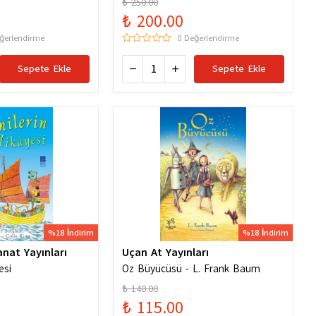
₺ 250.00
6256529786
₺ 200.00
ğerlendirme
0 Değerlendirme
Sepete Ekle
Sepete Ekle
%18 İndirim
%18 İndirim
anat Yayınları
Uçan At Yayınları
esi
Oz Büyücüsü - L. Frank Baum
₺ 140.00
₺ 115.00