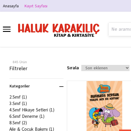
Anasayfa
Kayıt Sayfası
845
Ürün
Sırala
Filtreler
Kategoriler
2.Sınıf
(
1
)
3.Sınıf
(
1
)
4.Sınıf Hikaye Setleri
(
1
)
6.Sınıf Deneme
(
1
)
8.Sınıf
(
2
)
Aile & Çocuk Bakımı
(
1
)