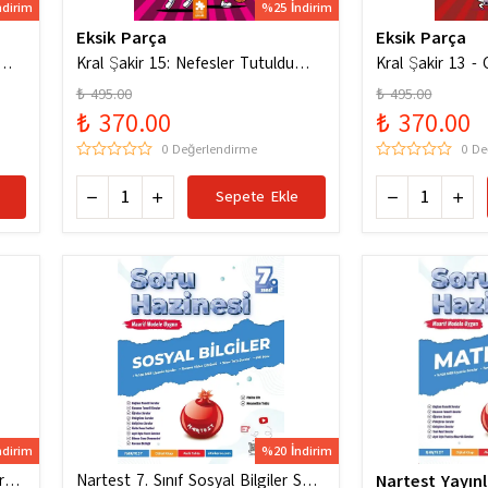
ndirim
%25 İndirim
Eksik Parça
Eksik Parça
um
Kral Şakir 15: Nefesler Tutuldu
Kral Şakir 13 - C
Heyecan Dorukta
Dürüm Patlat!
₺ 495.00
₺ 495.00
₺ 370.00
₺ 370.00
0 Değerlendirme
0 De
Sepete Ekle
ndirim
%20 İndirim
ru
Nartest 7. Sınıf Sosyal Bilgiler Soru
Nartest Yayınl