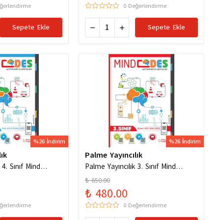
ğerlendirme
0 Değerlendirme
Sepete Ekle
Sepete Ekle
%26 İndirim
%26 İndirim
ık
Palme Yayıncılık
 4. Sınıf Mind
Palme Yayıncılık 3. Sınıf Mind
l Akıl ve Zeka
Codes Akıl Kodları
₺ 650.00
₺ 480.00
ğerlendirme
0 Değerlendirme