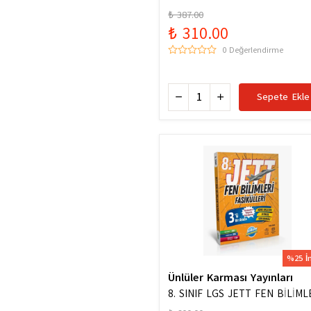
Hazinesi Yeni Maarif Modele U
₺ 387.00
₺ 310.00
0 Değerlendirme
Sepete Ekle
%25 İ
Ünlüler Karması Yayınları
8. SINIF LGS JETT FEN BİLİML
FASİKÜLLERİ