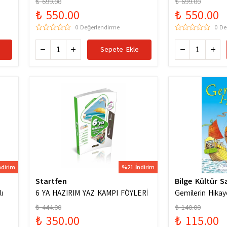
₺ 699.00
₺ 699.00
Karması / 978
₺ 550.00
₺ 550.00
0 Değerlendirme
0 De
Sepete Ekle
ndirim
%21 İndirim
Startfen
Bilge Kültür S
ı
6 YA HAZIRIM YAZ KAMPI FÖYLERİ
Gemilerin Hikay
₺ 444.00
₺ 140.00
₺ 350.00
₺ 115.00