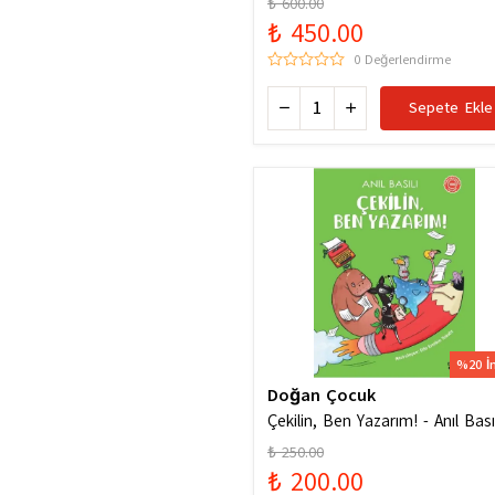
₺ 600.00
₺ 450.00
0 Değerlendirme
Sepete Ekle
%20 İ
Doğan Çocuk
Çekilin, Ben Yazarım! - Anıl Basıl
₺ 250.00
₺ 200.00