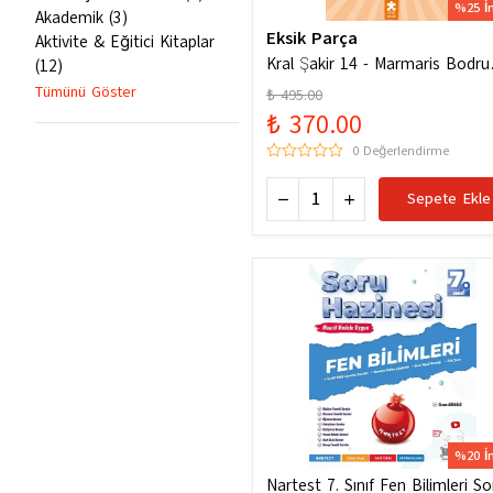
%25 İ
Akademik
(
3
)
Eksik Parça
Aktivite & Eğitici Kitaplar
Kral Şakir 14 - Marmaris Bodr
(
12
)
Denizde Mor Bir Hortum
Tümünü Göster
₺ 495.00
₺ 370.00
0 Değerlendirme
Sepete Ekle
%20 İ
Nartest 7. Sınıf Fen Bilimleri So