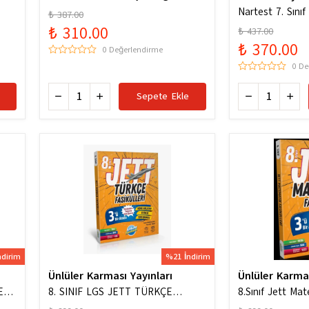
ygun
Hazinesi Yeni Maarif Modele Uygun
Nartest 7. Sını
₺ 387.00
Hazinesi
₺ 310.00
₺ 437.00
₺ 370.00
0 Değerlendirme
0 De
Sepete Ekle
ndirim
%21 İndirim
Ünlüler Karması Yayınları
Ünlüler Karma
ERİ
8. SINIF LGS JETT TÜRKÇE
8.Sınıf Jett Mat
FASİKÜLLERİ
Soru Bankası / K