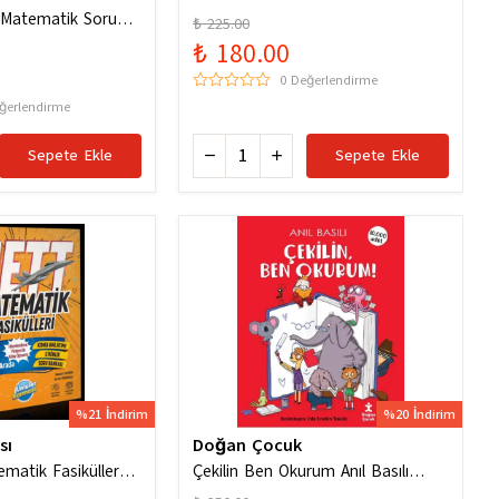
f Matematik Soru
₺ 225.00
₺ 180.00
0 Değerlendirme
ğerlendirme
Sepete Ekle
Sepete Ekle
%21 İndirim
%20 İndirim
sı
Doğan Çocuk
ematik Fasiküller
Çekilin Ben Okurum Anıl Basılı
olektif / Ünlüler
Eğlenceli Hikayeler