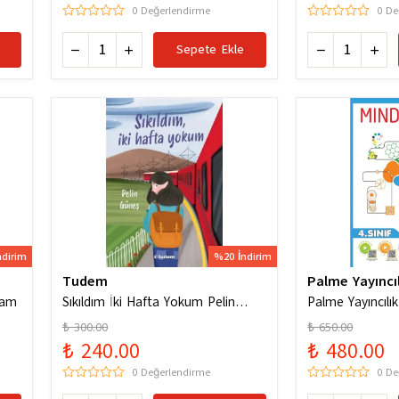
0 Değerlendirme
0 De
Sepete Ekle
ndirim
%20 İndirim
Tudem
Palme Yayıncıl
ham
Sıkıldım İki Hafta Yokum Pelin
Palme Yayıncılık
Güneş
Codes Yeni Nesi
₺ 300.00
₺ 650.00
Soruları
₺ 240.00
₺ 480.00
0 Değerlendirme
0 De