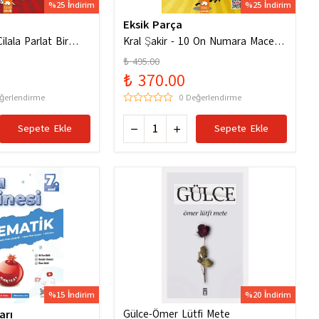
%25 İndirim
%25 İndirim
Eksik Parça
ilala Parlat Bir
Kral Şakir - 10 On Numara Macera
Ciltli
₺ 495.00
₺ 370.00
ğerlendirme
0 Değerlendirme
Sepete Ekle
Sepete Ekle
%15 İndirim
%20 İndirim
arı
Gülce-Ömer Lütfi Mete