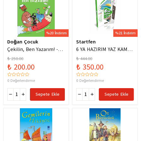
%20 İndirim
%21 İndirim
Doğan Çocuk
Startfen
Çekilin, Ben Yazarım! -
6 YA HAZIRIM YAZ KAMPI
Anıl Basılı
FÖYLERİ
₺ 250.00
₺ 444.00
₺ 200.00
₺ 350.00
0 Değerlendirme
0 Değerlendirme
Sepete Ekle
Sepete Ekle