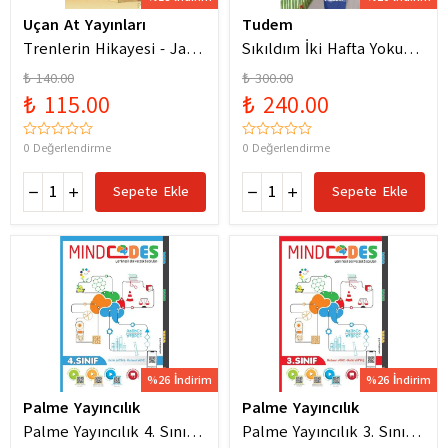
Uçan At Yayınları
Tudem
Trenlerin Hikayesi - Jane
Sıkıldım İki Hafta Yokum
Bingham
Pelin Güneş
₺ 140.00
₺ 300.00
₺ 115.00
₺ 240.00
0 Değerlendirme
0 Değerlendirme
Sepete Ekle
Sepete Ekle
%26 İndirim
%26 İndirim
Palme Yayıncılık
Palme Yayıncılık
Palme Yayıncılık 4. Sınıf
Palme Yayıncılık 3. Sınıf