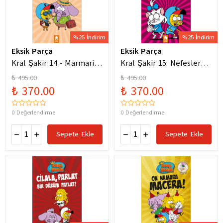
%25 İndirim
%25 İndirim
Eksik Parça
Eksik Parça
Kral Şakir 14 - Marmaris
Kral Şakir 15: Nefesler
Bodrum Denizde Mor Bir
Tutuldu Heyecan Dorukta
₺ 495.00
₺ 495.00
Hortum
₺ 370.00
₺ 370.00
0 Değerlendirme
0 Değerlendirme
Sepete Ekle
Sepete Ekle