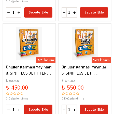
0 Değerlendirme
Sepete Ekle
Sepete Ekle
%25 İndirim
%21 İndirim
Ünlüler Karması Yayınları
Ünlüler Karması Yayınları
8. SINIF LGS JETT FEN
8. SINIF LGS JETT
BİLİMLERİ FASİKÜLLERİ
TÜRKÇE FASİKÜLLERİ
₺ 600.00
₺ 699.00
₺ 450.00
₺ 550.00
0 Değerlendirme
0 Değerlendirme
Sepete Ekle
Sepete Ekle