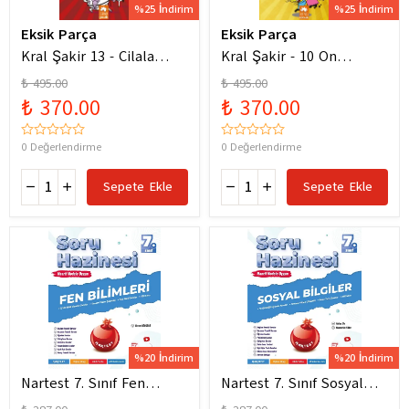
%25 İndirim
%25 İndirim
Eksik Parça
Eksik Parça
Kral Şakir 13 - Cilala
Kral Şakir - 10 On
Parlat Bir Dürüm Patlat!
Numara Macera Ciltli
₺ 495.00
₺ 495.00
₺ 370.00
₺ 370.00
0 Değerlendirme
0 Değerlendirme
Sepete Ekle
Sepete Ekle
%20 İndirim
%20 İndirim
Nartest 7. Sınıf Fen
Nartest 7. Sınıf Sosyal
Bilimleri Soru Hazinesi
Bilgiler Soru Hazinesi