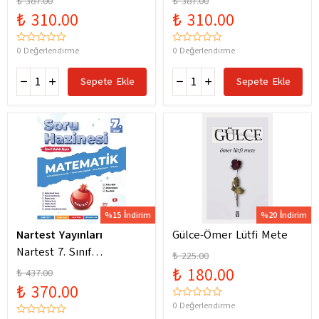
₺ 387.00
₺ 387.00
Yeni Maarif Modele
Yeni Maarif Modele
₺ 310.00
₺ 310.00
Uygun
Uygun
0 Değerlendirme
0 Değerlendirme
Sepete Ekle
Sepete Ekle
%15 İndirim
%20 İndirim
Nartest Yayınları
Gülce-Ömer Lütfi Mete
Nartest 7. Sınıf
₺ 225.00
Matematik Soru Hazinesi
₺ 180.00
₺ 437.00
₺ 370.00
0 Değerlendirme