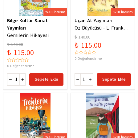
%18 İndirim
%18 İndirim
Bilge Kültür Sanat
Uçan At Yayınları
Yayınları
Oz Büyücüsü - L. Frank
Gemilerin Hikayesi
Baum
₺ 140.00
₺ 115.00
₺ 140.00
₺ 115.00
0 Değerlendirme
0 Değerlendirme
Sepete Ekle
Sepete Ekle
%18 İndirim
%20 İndirim