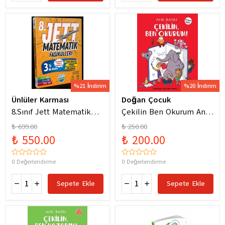
%21 İndirim
%20 İndirim
Ünlüler Karması
Doğan Çocuk
8.Sınıf Jett Matematik
Çekilin Ben Okurum Anıl
Fasiküller Soru Bankası /
Basılı Eğlenceli
₺ 699.00
₺ 250.00
Kolektif / Ünlüler
Hikayeler
₺ 550.00
₺ 200.00
Karması / 9786256529786
0 Değerlendirme
0 Değerlendirme
Sepete Ekle
Sepete Ekle