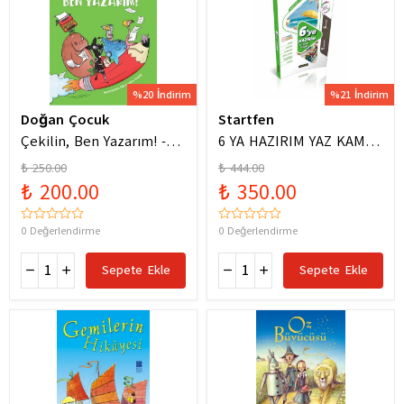
%20 İndirim
%21 İndirim
Doğan Çocuk
Startfen
Çekilin, Ben Yazarım! -
6 YA HAZIRIM YAZ KAMPI
Anıl Basılı
FÖYLERİ
₺ 250.00
₺ 444.00
₺ 200.00
₺ 350.00
0 Değerlendirme
0 Değerlendirme
Sepete Ekle
Sepete Ekle