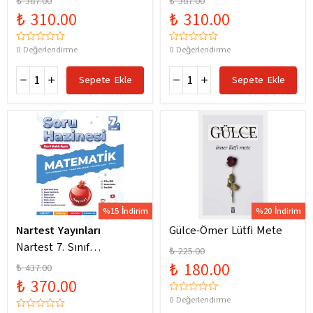
₺ 387.00
₺ 387.00
Yeni Maarif Modele
Yeni Maarif Modele
₺ 310.00
₺ 310.00
Uygun
Uygun
0 Değerlendirme
0 Değerlendirme
Sepete Ekle
Sepete Ekle
%15 İndirim
%20 İndirim
Nartest Yayınları
Gülce-Ömer Lütfi Mete
Nartest 7. Sınıf
₺ 225.00
Matematik Soru Hazinesi
₺ 180.00
₺ 437.00
₺ 370.00
0 Değerlendirme