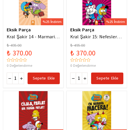
%25 İndirim
%25 İndirim
Eksik Parça
Eksik Parça
Kral Şakir 14 - Marmaris
Kral Şakir 15: Nefesler
Bodrum Denizde Mor Bir
Tutuldu Heyecan Dorukta
₺ 495.00
₺ 495.00
Hortum
₺ 370.00
₺ 370.00
0 Değerlendirme
0 Değerlendirme
Sepete Ekle
Sepete Ekle