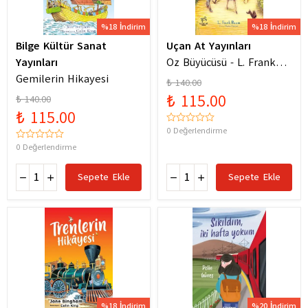
%18 İndirim
%18 İndirim
Bilge Kültür Sanat
Uçan At Yayınları
Yayınları
Oz Büyücüsü - L. Frank
Gemilerin Hikayesi
Baum
₺ 140.00
₺ 115.00
₺ 140.00
₺ 115.00
0 Değerlendirme
0 Değerlendirme
Sepete Ekle
Sepete Ekle
%18 İndirim
%20 İndirim