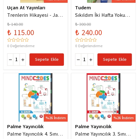
Uçan At Yayınları
Tudem
Trenlerin Hikayesi - Jane
Sıkıldım İki Hafta Yokum
Bingham
Pelin Güneş
₺ 140.00
₺ 300.00
₺ 115.00
₺ 240.00
0 Değerlendirme
0 Değerlendirme
Sepete Ekle
Sepete Ekle
%26 İndirim
%26 İndirim
Palme Yayıncılık
Palme Yayıncılık
Palme Yayıncılık 4. Sınıf
Palme Yayıncılık 3. Sınıf