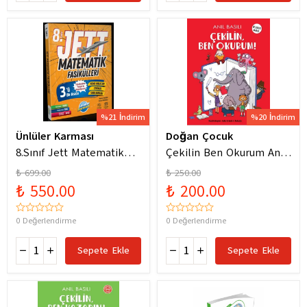
%21 İndirim
%20 İndirim
Ünlüler Karması
Doğan Çocuk
8.Sınıf Jett Matematik
Çekilin Ben Okurum Anıl
Fasiküller Soru Bankası /
Basılı Eğlenceli
₺ 699.00
₺ 250.00
Kolektif / Ünlüler
Hikayeler
₺ 550.00
₺ 200.00
Karması / 9786256529786
0 Değerlendirme
0 Değerlendirme
Sepete Ekle
Sepete Ekle