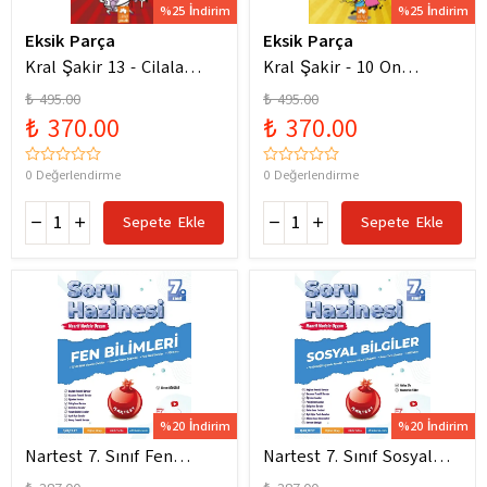
%25 İndirim
%25 İndirim
Eksik Parça
Eksik Parça
Kral Şakir 13 - Cilala
Kral Şakir - 10 On
Parlat Bir Dürüm Patlat!
Numara Macera Ciltli
₺ 495.00
₺ 495.00
₺ 370.00
₺ 370.00
0 Değerlendirme
0 Değerlendirme
Sepete Ekle
Sepete Ekle
%20 İndirim
%20 İndirim
Nartest 7. Sınıf Fen
Nartest 7. Sınıf Sosyal
Bilimleri Soru Hazinesi
Bilgiler Soru Hazinesi