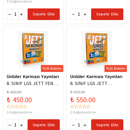
0 Değerlendirme
Sepete Ekle
Sepete Ekle
%25 İndirim
%21 İndirim
Ünlüler Karması Yayınları
Ünlüler Karması Yayınları
8. SINIF LGS JETT FEN
8. SINIF LGS JETT
BİLİMLERİ FASİKÜLLERİ
TÜRKÇE FASİKÜLLERİ
₺ 600.00
₺ 699.00
₺ 450.00
₺ 550.00
0 Değerlendirme
0 Değerlendirme
Sepete Ekle
Sepete Ekle