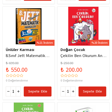
%21 İndirim
%20 İndirim
Ünlüler Karması
Doğan Çocuk
8.Sınıf Jett Matematik
Çekilin Ben Okurum Anıl
Fasiküller Soru Bankası /
Basılı Eğlenceli
₺ 699.00
₺ 250.00
Kolektif / Ünlüler
Hikayeler
₺ 550.00
₺ 200.00
Karması / 9786256529786
0 Değerlendirme
0 Değerlendirme
Sepete Ekle
Sepete Ekle