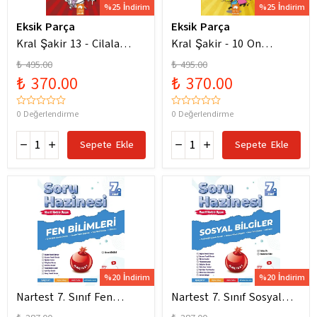
%25 İndirim
%25 İndirim
Eksik Parça
Eksik Parça
Kral Şakir 13 - Cilala
Kral Şakir - 10 On
Parlat Bir Dürüm Patlat!
Numara Macera Ciltli
₺ 495.00
₺ 495.00
₺ 370.00
₺ 370.00
0 Değerlendirme
0 Değerlendirme
Sepete Ekle
Sepete Ekle
%20 İndirim
%20 İndirim
Nartest 7. Sınıf Fen
Nartest 7. Sınıf Sosyal
Bilimleri Soru Hazinesi
Bilgiler Soru Hazinesi