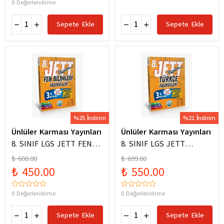
0 Değerlendirme
Sepete Ekle
Sepete Ekle
%25 İndirim
%21 İndirim
Ünlüler Karması Yayınları
Ünlüler Karması Yayınları
8. SINIF LGS JETT FEN
8. SINIF LGS JETT
BİLİMLERİ FASİKÜLLERİ
TÜRKÇE FASİKÜLLERİ
₺ 600.00
₺ 699.00
₺ 450.00
₺ 550.00
0 Değerlendirme
0 Değerlendirme
Sepete Ekle
Sepete Ekle