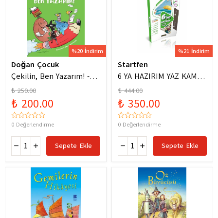
%20 İndirim
%21 İndirim
Doğan Çocuk
Startfen
Çekilin, Ben Yazarım! -
6 YA HAZIRIM YAZ KAMPI
Anıl Basılı
FÖYLERİ
₺ 250.00
₺ 444.00
₺ 200.00
₺ 350.00
0 Değerlendirme
0 Değerlendirme
Sepete Ekle
Sepete Ekle