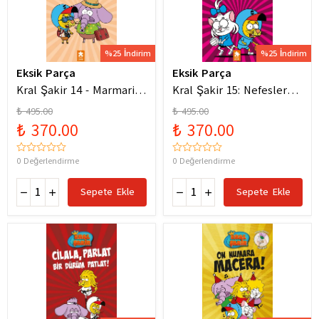
%25 İndirim
%25 İndirim
Eksik Parça
Eksik Parça
Kral Şakir 14 - Marmaris
Kral Şakir 15: Nefesler
Bodrum Denizde Mor Bir
Tutuldu Heyecan Dorukta
₺ 495.00
₺ 495.00
Hortum
₺ 370.00
₺ 370.00
0 Değerlendirme
0 Değerlendirme
Sepete Ekle
Sepete Ekle