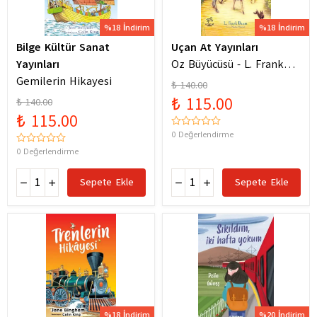
%18 İndirim
%18 İndirim
Bilge Kültür Sanat
Uçan At Yayınları
Yayınları
Oz Büyücüsü - L. Frank
Gemilerin Hikayesi
Baum
₺ 140.00
₺ 115.00
₺ 140.00
₺ 115.00
0 Değerlendirme
0 Değerlendirme
Sepete Ekle
Sepete Ekle
%18 İndirim
%20 İndirim