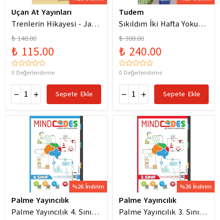
Uçan At Yayınları
Tudem
Trenlerin Hikayesi - Jane
Sıkıldım İki Hafta Yokum
Bingham
Pelin Güneş
₺ 140.00
₺ 300.00
₺ 115.00
₺ 240.00
0 Değerlendirme
0 Değerlendirme
Sepete Ekle
Sepete Ekle
%26 İndirim
%26 İndirim
Palme Yayıncılık
Palme Yayıncılık
Palme Yayıncılık 4. Sınıf
Palme Yayıncılık 3. Sınıf