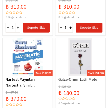
₺ 387.00
₺ 387.00
Yeni Maarif Modele
Yeni Maarif Modele
₺ 310.00
₺ 310.00
Uygun
Uygun
0 Değerlendirme
0 Değerlendirme
Sepete Ekle
Sepete Ekle
%15 İndirim
%20 İndirim
Nartest Yayınları
Gülce-Ömer Lütfi Mete
Nartest 7. Sınıf
₺ 225.00
Matematik Soru Hazinesi
₺ 180.00
₺ 437.00
₺ 370.00
0 Değerlendirme