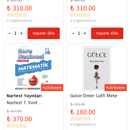
₺ 387.00
₺ 387.00
Yeni Maarif Modele
Yeni Maarif Modele
₺ 310.00
₺ 310.00
Uygun
Uygun
0 Değerlendirme
0 Değerlendirme
Sepete Ekle
Sepete Ekle
%15 İndirim
%20 İndirim
Nartest Yayınları
Gülce-Ömer Lütfi Mete
Nartest 7. Sınıf
₺ 225.00
Matematik Soru Hazinesi
₺ 180.00
₺ 437.00
₺ 370.00
0 Değerlendirme