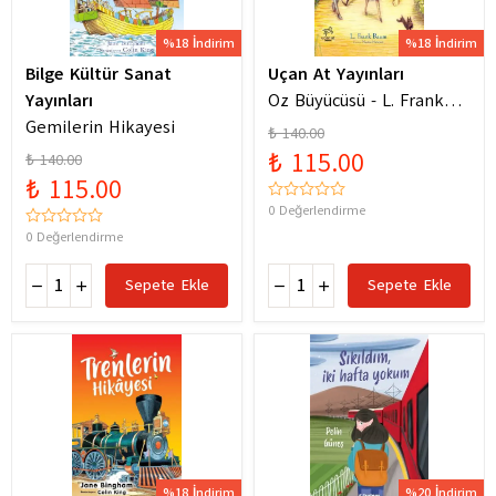
%18 İndirim
%18 İndirim
Bilge Kültür Sanat
Uçan At Yayınları
Yayınları
Oz Büyücüsü - L. Frank
Gemilerin Hikayesi
Baum
₺ 140.00
₺ 115.00
₺ 140.00
₺ 115.00
0 Değerlendirme
0 Değerlendirme
Sepete Ekle
Sepete Ekle
%18 İndirim
%20 İndirim