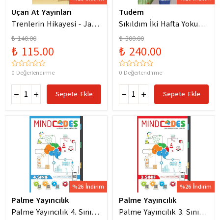
Uçan At Yayınları
Tudem
Trenlerin Hikayesi - Jane
Sıkıldım İki Hafta Yokum
Bingham
Pelin Güneş
₺ 140.00
₺ 300.00
₺ 115.00
₺ 240.00
0 Değerlendirme
0 Değerlendirme
Sepete Ekle
Sepete Ekle
%26 İndirim
%26 İndirim
Palme Yayıncılık
Palme Yayıncılık
Palme Yayıncılık 4. Sınıf
Palme Yayıncılık 3. Sınıf