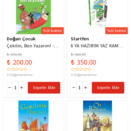
%20 İndirim
%21 İndirim
Doğan Çocuk
Startfen
Çekilin, Ben Yazarım! -
6 YA HAZIRIM YAZ KAMPI
Anıl Basılı
FÖYLERİ
₺ 250.00
₺ 444.00
₺ 200.00
₺ 350.00
0 Değerlendirme
0 Değerlendirme
Sepete Ekle
Sepete Ekle