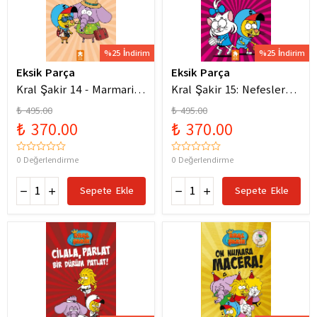
%25 İndirim
%25 İndirim
Eksik Parça
Eksik Parça
Kral Şakir 14 - Marmaris
Kral Şakir 15: Nefesler
Bodrum Denizde Mor Bir
Tutuldu Heyecan Dorukta
₺ 495.00
₺ 495.00
Hortum
₺ 370.00
₺ 370.00
0 Değerlendirme
0 Değerlendirme
Sepete Ekle
Sepete Ekle