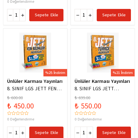
0 Değerlendirme
Sepete Ekle
Sepete Ekle
%25 İndirim
%21 İndirim
Ünlüler Karması Yayınları
Ünlüler Karması Yayınları
8. SINIF LGS JETT FEN
8. SINIF LGS JETT
BİLİMLERİ FASİKÜLLERİ
TÜRKÇE FASİKÜLLERİ
₺ 600.00
₺ 699.00
₺ 450.00
₺ 550.00
0 Değerlendirme
0 Değerlendirme
Sepete Ekle
Sepete Ekle