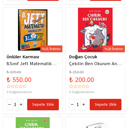
%21 İndirim
%20 İndirim
Ünlüler Karması
Doğan Çocuk
8.Sınıf Jett Matematik
Çekilin Ben Okurum Anıl
Fasiküller Soru Bankası /
Basılı Eğlenceli
₺ 699.00
₺ 250.00
Kolektif / Ünlüler
Hikayeler
₺ 550.00
₺ 200.00
Karması / 9786256529786
0 Değerlendirme
0 Değerlendirme
Sepete Ekle
Sepete Ekle