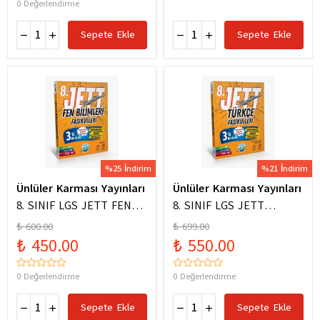
0 Değerlendirme
Sepete Ekle
Sepete Ekle
%25 İndirim
%21 İndirim
Ünlüler Karması Yayınları
Ünlüler Karması Yayınları
8. SINIF LGS JETT FEN
8. SINIF LGS JETT
BİLİMLERİ FASİKÜLLERİ
TÜRKÇE FASİKÜLLERİ
₺ 600.00
₺ 699.00
₺ 450.00
₺ 550.00
0 Değerlendirme
0 Değerlendirme
Sepete Ekle
Sepete Ekle