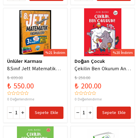
%21 İndirim
%20 İndirim
Ünlüler Karması
Doğan Çocuk
8.Sınıf Jett Matematik
Çekilin Ben Okurum Anıl
Fasiküller Soru Bankası /
Basılı Eğlenceli
₺ 699.00
₺ 250.00
Kolektif / Ünlüler
Hikayeler
₺ 550.00
₺ 200.00
Karması / 9786256529786
0 Değerlendirme
0 Değerlendirme
Sepete Ekle
Sepete Ekle