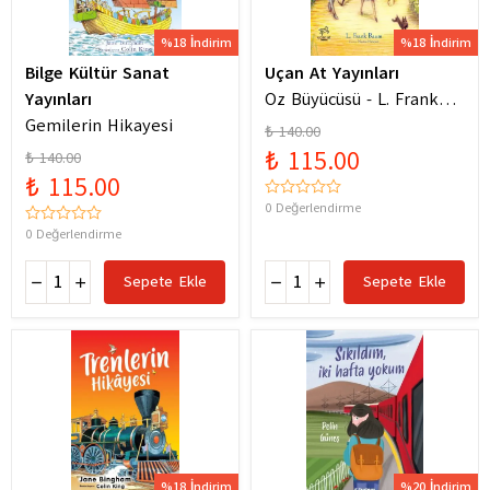
%18 İndirim
%18 İndirim
Bilge Kültür Sanat
Uçan At Yayınları
Yayınları
Oz Büyücüsü - L. Frank
Gemilerin Hikayesi
Baum
₺ 140.00
₺ 115.00
₺ 140.00
₺ 115.00
0 Değerlendirme
0 Değerlendirme
Sepete Ekle
Sepete Ekle
%18 İndirim
%20 İndirim