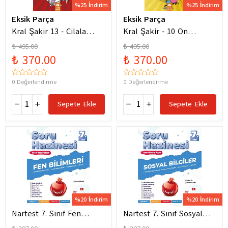
%25 İndirim
%25 İndirim
Eksik Parça
Eksik Parça
Kral Şakir 13 - Cilala
Kral Şakir - 10 On
Parlat Bir Dürüm Patlat!
Numara Macera Ciltli
₺ 495.00
₺ 495.00
₺ 370.00
₺ 370.00
0 Değerlendirme
0 Değerlendirme
Sepete Ekle
Sepete Ekle
%20 İndirim
%20 İndirim
Nartest 7. Sınıf Fen
Nartest 7. Sınıf Sosyal
Bilimleri Soru Hazinesi
Bilgiler Soru Hazinesi