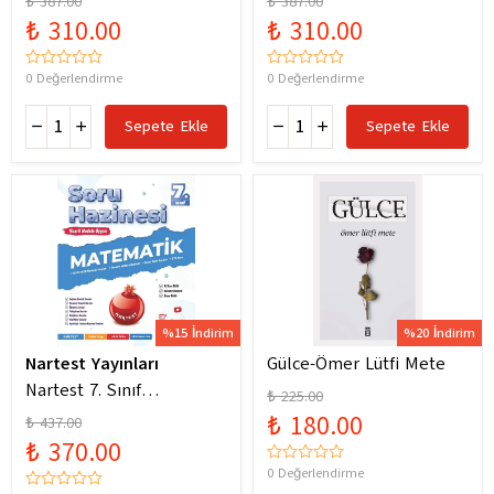
₺ 387.00
₺ 387.00
Yeni Maarif Modele
Yeni Maarif Modele
₺ 310.00
₺ 310.00
Uygun
Uygun
0 Değerlendirme
0 Değerlendirme
Sepete Ekle
Sepete Ekle
%15 İndirim
%20 İndirim
Nartest Yayınları
Gülce-Ömer Lütfi Mete
Nartest 7. Sınıf
₺ 225.00
Matematik Soru Hazinesi
₺ 180.00
₺ 437.00
₺ 370.00
0 Değerlendirme