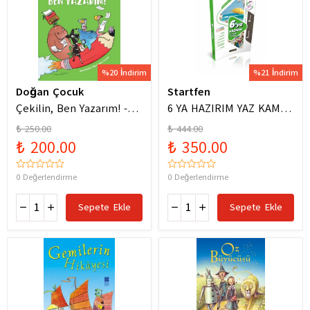
%20 İndirim
%21 İndirim
Doğan Çocuk
Startfen
Çekilin, Ben Yazarım! -
6 YA HAZIRIM YAZ KAMPI
Anıl Basılı
FÖYLERİ
₺ 250.00
₺ 444.00
₺ 200.00
₺ 350.00
0 Değerlendirme
0 Değerlendirme
Sepete Ekle
Sepete Ekle