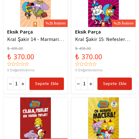
%25 İndirim
%25 İndirim
Eksik Parça
Eksik Parça
Kral Şakir 14 - Marmaris
Kral Şakir 15: Nefesler
Bodrum Denizde Mor Bir
Tutuldu Heyecan Dorukta
₺ 495.00
₺ 495.00
Hortum
₺ 370.00
₺ 370.00
0 Değerlendirme
0 Değerlendirme
Sepete Ekle
Sepete Ekle