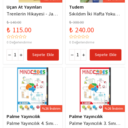
Uçan At Yayınları
Tudem
Trenlerin Hikayesi - Jane
Sıkıldım İki Hafta Yokum
Bingham
Pelin Güneş
₺ 140.00
₺ 300.00
₺ 115.00
₺ 240.00
0 Değerlendirme
0 Değerlendirme
Sepete Ekle
Sepete Ekle
%26 İndirim
%26 İndirim
Palme Yayıncılık
Palme Yayıncılık
Palme Yayıncılık 4. Sınıf
Palme Yayıncılık 3. Sınıf