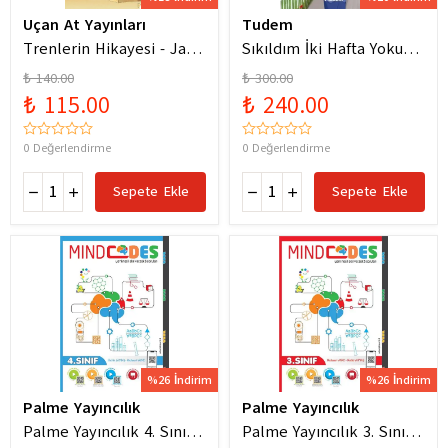
Uçan At Yayınları
Tudem
Trenlerin Hikayesi - Jane
Sıkıldım İki Hafta Yokum
Bingham
Pelin Güneş
₺ 140.00
₺ 300.00
₺ 115.00
₺ 240.00
0 Değerlendirme
0 Değerlendirme
Sepete Ekle
Sepete Ekle
%26 İndirim
%26 İndirim
Palme Yayıncılık
Palme Yayıncılık
Palme Yayıncılık 4. Sınıf
Palme Yayıncılık 3. Sınıf