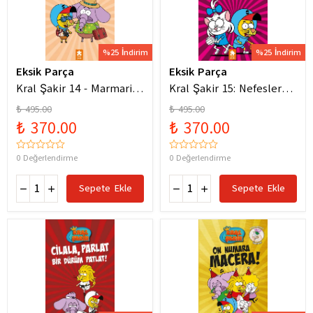
%25 İndirim
%25 İndirim
Eksik Parça
Eksik Parça
Kral Şakir 14 - Marmaris
Kral Şakir 15: Nefesler
Bodrum Denizde Mor Bir
Tutuldu Heyecan Dorukta
₺ 495.00
₺ 495.00
Hortum
₺ 370.00
₺ 370.00
0 Değerlendirme
0 Değerlendirme
Sepete Ekle
Sepete Ekle