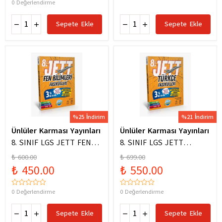
0 Değerlendirme
Sepete Ekle
Sepete Ekle
%25 İndirim
%21 İndirim
Ünlüler Karması Yayınları
Ünlüler Karması Yayınları
8. SINIF LGS JETT FEN
8. SINIF LGS JETT
BİLİMLERİ FASİKÜLLERİ
TÜRKÇE FASİKÜLLERİ
₺ 600.00
₺ 699.00
₺ 450.00
₺ 550.00
0 Değerlendirme
0 Değerlendirme
Sepete Ekle
Sepete Ekle