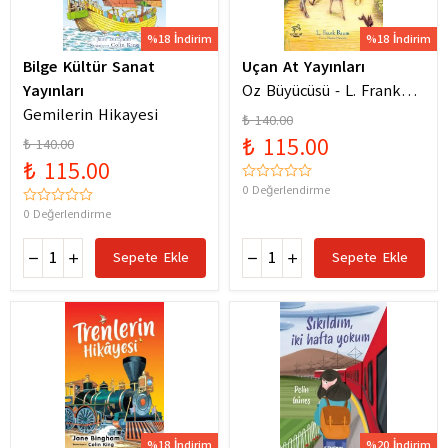
%18 İndirim
%18 İndirim
Bilge Kültür Sanat
Uçan At Yayınları
Yayınları
Oz Büyücüsü - L. Frank
Gemilerin Hikayesi
Baum
₺ 140.00
₺ 115.00
₺ 140.00
₺ 115.00
0 Değerlendirme
0 Değerlendirme
Sepete Ekle
Sepete Ekle
%18 İndirim
%20 İndirim