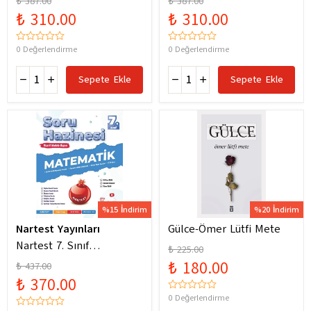
₺ 387.00
₺ 387.00
Yeni Maarif Modele
Yeni Maarif Modele
₺ 310.00
₺ 310.00
Uygun
Uygun
0 Değerlendirme
0 Değerlendirme
Sepete Ekle
Sepete Ekle
%15 İndirim
%20 İndirim
Nartest Yayınları
Gülce-Ömer Lütfi Mete
Nartest 7. Sınıf
₺ 225.00
Matematik Soru Hazinesi
₺ 180.00
₺ 437.00
₺ 370.00
0 Değerlendirme