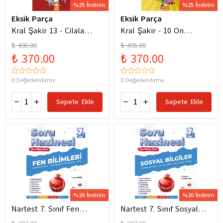
%25 İndirim
%25 İndirim
Eksik Parça
Eksik Parça
Kral Şakir 13 - Cilala
Kral Şakir - 10 On
Parlat Bir Dürüm Patlat!
Numara Macera Ciltli
₺ 495.00
₺ 495.00
₺ 370.00
₺ 370.00
0 Değerlendirme
0 Değerlendirme
Sepete Ekle
Sepete Ekle
%20 İndirim
%20 İndirim
Nartest 7. Sınıf Fen
Nartest 7. Sınıf Sosyal
Bilimleri Soru Hazinesi
Bilgiler Soru Hazinesi