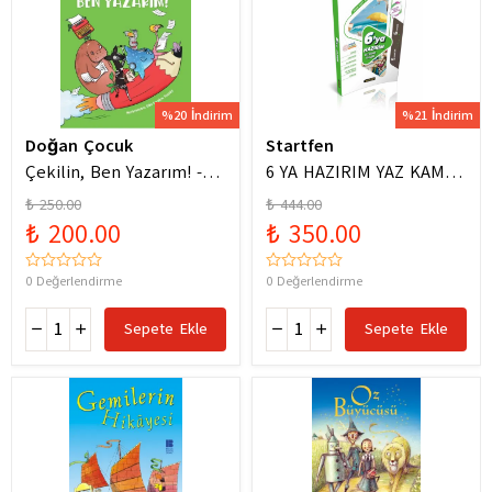
%20 İndirim
%21 İndirim
Doğan Çocuk
Startfen
Çekilin, Ben Yazarım! -
6 YA HAZIRIM YAZ KAMPI
Anıl Basılı
FÖYLERİ
₺ 250.00
₺ 444.00
₺ 200.00
₺ 350.00
0 Değerlendirme
0 Değerlendirme
Sepete Ekle
Sepete Ekle