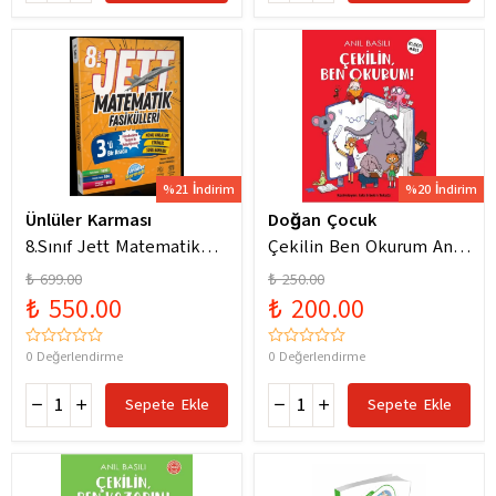
%21 İndirim
%20 İndirim
Ünlüler Karması
Doğan Çocuk
8.Sınıf Jett Matematik
Çekilin Ben Okurum Anıl
Fasiküller Soru Bankası /
Basılı Eğlenceli
₺ 699.00
₺ 250.00
Kolektif / Ünlüler
Hikayeler
₺ 550.00
₺ 200.00
Karması / 9786256529786
0 Değerlendirme
0 Değerlendirme
Sepete Ekle
Sepete Ekle