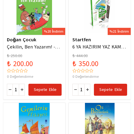
%20 İndirim
%21 İndirim
Doğan Çocuk
Startfen
Çekilin, Ben Yazarım! -
6 YA HAZIRIM YAZ KAMPI
Anıl Basılı
FÖYLERİ
₺ 250.00
₺ 444.00
₺ 200.00
₺ 350.00
0 Değerlendirme
0 Değerlendirme
Sepete Ekle
Sepete Ekle