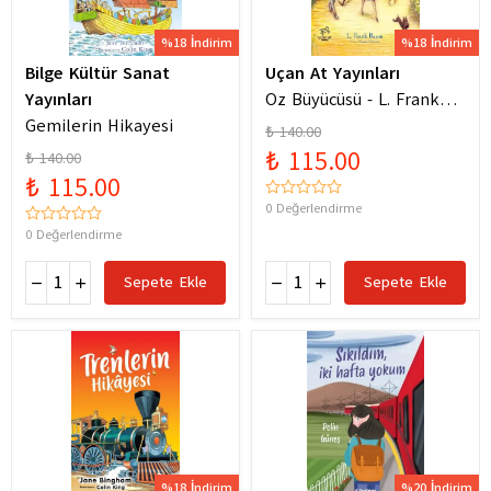
%18 İndirim
%18 İndirim
Bilge Kültür Sanat
Uçan At Yayınları
Yayınları
Oz Büyücüsü - L. Frank
Gemilerin Hikayesi
Baum
₺ 140.00
₺ 115.00
₺ 140.00
₺ 115.00
0 Değerlendirme
0 Değerlendirme
Sepete Ekle
Sepete Ekle
%18 İndirim
%20 İndirim