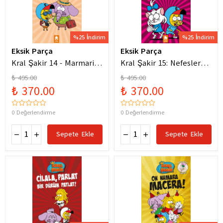
%25 İndirim
%25 İndirim
Eksik Parça
Eksik Parça
Kral Şakir 14 - Marmaris
Kral Şakir 15: Nefesler
Bodrum Denizde Mor Bir
Tutuldu Heyecan Dorukta
₺ 495.00
₺ 495.00
Hortum
₺ 370.00
₺ 370.00
0 Değerlendirme
0 Değerlendirme
Sepete Ekle
Sepete Ekle