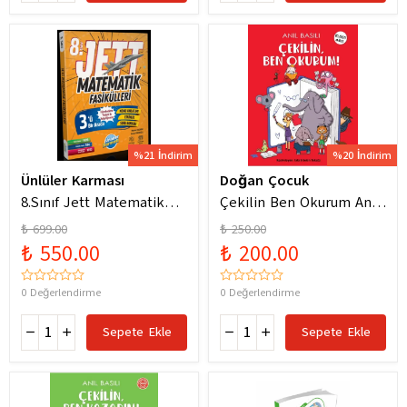
%21 İndirim
%20 İndirim
Ünlüler Karması
Doğan Çocuk
8.Sınıf Jett Matematik
Çekilin Ben Okurum Anıl
Fasiküller Soru Bankası /
Basılı Eğlenceli
₺ 699.00
₺ 250.00
Kolektif / Ünlüler
Hikayeler
₺ 550.00
₺ 200.00
Karması / 9786256529786
0 Değerlendirme
0 Değerlendirme
Sepete Ekle
Sepete Ekle