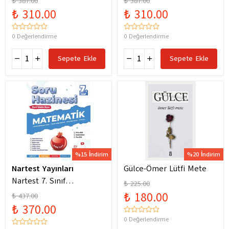
₺ 387.00
₺ 387.00
Yeni Maarif Modele
Yeni Maarif Modele
₺ 310.00
₺ 310.00
Uygun
Uygun
0 Değerlendirme
0 Değerlendirme
Sepete Ekle
Sepete Ekle
%15 İndirim
%20 İndirim
Nartest Yayınları
Gülce-Ömer Lütfi Mete
Nartest 7. Sınıf
₺ 225.00
Matematik Soru Hazinesi
₺ 180.00
₺ 437.00
₺ 370.00
0 Değerlendirme