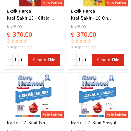
%25 İndirim
%25 İndirim
Eksik Parça
Eksik Parça
Kral Şakir 13 - Cilala
Kral Şakir - 10 On
Parlat Bir Dürüm Patlat!
Numara Macera Ciltli
₺ 495.00
₺ 495.00
₺ 370.00
₺ 370.00
0 Değerlendirme
0 Değerlendirme
Sepete Ekle
Sepete Ekle
%20 İndirim
%20 İndirim
Nartest 7. Sınıf Fen
Nartest 7. Sınıf Sosyal
Bilimleri Soru Hazinesi
Bilgiler Soru Hazinesi