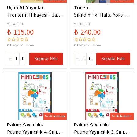
Uçan At Yayınları
Tudem
Trenlerin Hikayesi - Jane
Sıkıldım İki Hafta Yokum
Bingham
Pelin Güneş
₺ 140.00
₺ 300.00
₺ 115.00
₺ 240.00
0 Değerlendirme
0 Değerlendirme
Sepete Ekle
Sepete Ekle
%26 İndirim
%26 İndirim
Palme Yayıncılık
Palme Yayıncılık
Palme Yayıncılık 4. Sınıf
Palme Yayıncılık 3. Sınıf