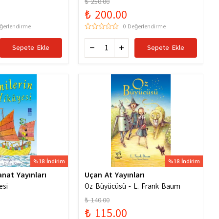
₺ 250.00
6256529786
₺ 200.00
ğerlendirme
0 Değerlendirme
Sepete Ekle
Sepete Ekle
%18 İndirim
%18 İndirim
anat Yayınları
Uçan At Yayınları
esi
Oz Büyücüsü - L. Frank Baum
₺ 140.00
₺ 115.00