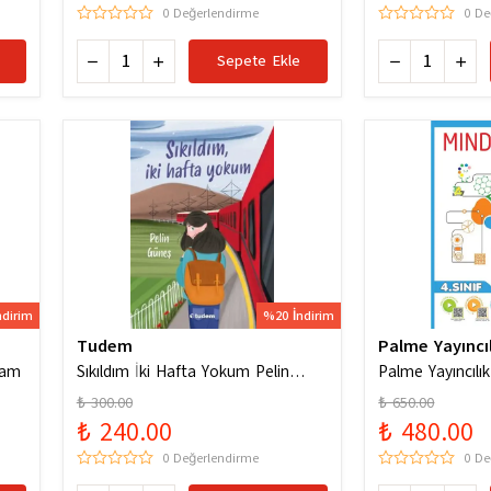
0 Değerlendirme
0 De
Sepete Ekle
ndirim
%20 İndirim
Tudem
Palme Yayıncıl
ham
Sıkıldım İki Hafta Yokum Pelin
Palme Yayıncılık
Güneş
Codes Yeni Nesi
₺ 300.00
₺ 650.00
Soruları
₺ 240.00
₺ 480.00
0 Değerlendirme
0 De