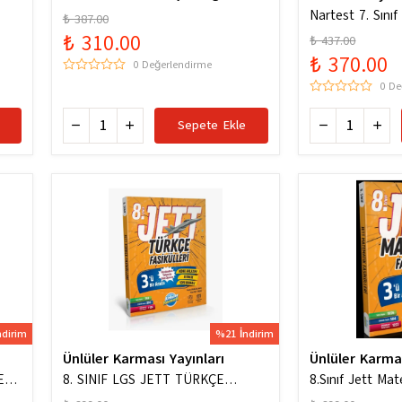
ygun
Hazinesi Yeni Maarif Modele Uygun
Nartest 7. Sını
₺ 387.00
Hazinesi
₺ 310.00
₺ 437.00
₺ 370.00
0 Değerlendirme
0 De
Sepete Ekle
ndirim
%21 İndirim
Ünlüler Karması Yayınları
Ünlüler Karma
ERİ
8. SINIF LGS JETT TÜRKÇE
8.Sınıf Jett Mat
FASİKÜLLERİ
Soru Bankası / K