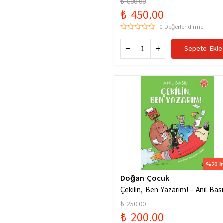
₺ 600.00
₺ 450.00
0 Değerlendirme
Sepete Ekle
%20 İ
Doğan Çocuk
Çekilin, Ben Yazarım! - Anıl Basıl
₺ 250.00
₺ 200.00