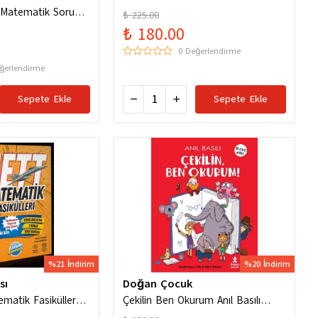
f Matematik Soru
₺ 225.00
₺ 180.00
0 Değerlendirme
ğerlendirme
Sepete Ekle
Sepete Ekle
%21 İndirim
%20 İndirim
sı
Doğan Çocuk
ematik Fasiküller
Çekilin Ben Okurum Anıl Basılı
olektif / Ünlüler
Eğlenceli Hikayeler