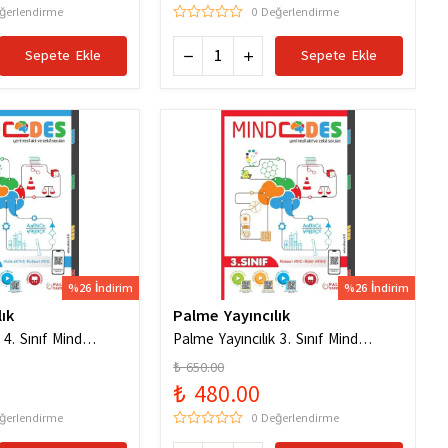
ğerlendirme
0 Değerlendirme
Sepete Ekle
Sepete Ekle
%26 İndirim
%26 İndirim
ık
Palme Yayıncılık
 4. Sınıf Mind
Palme Yayıncılık 3. Sınıf Mind
l Akıl ve Zeka
Codes Akıl Kodları
₺ 650.00
₺ 480.00
ğerlendirme
0 Değerlendirme