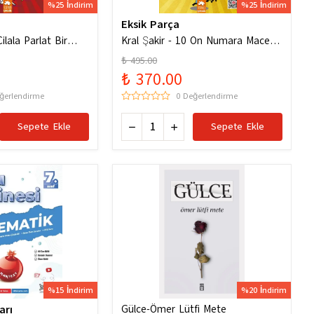
%25 İndirim
%25 İndirim
Eksik Parça
ilala Parlat Bir
Kral Şakir - 10 On Numara Macera
Ciltli
₺ 495.00
₺ 370.00
ğerlendirme
0 Değerlendirme
Sepete Ekle
Sepete Ekle
%15 İndirim
%20 İndirim
arı
Gülce-Ömer Lütfi Mete