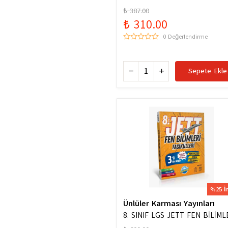
Hazinesi Yeni Maarif Modele U
₺ 387.00
₺ 310.00
0 Değerlendirme
Sepete Ekle
%25 İ
Ünlüler Karması Yayınları
8. SINIF LGS JETT FEN BİLİML
FASİKÜLLERİ