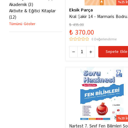
%25 İ
Akademik
(
3
)
Eksik Parça
Aktivite & Eğitici Kitaplar
Kral Şakir 14 - Marmaris Bodr
(
12
)
Denizde Mor Bir Hortum
Tümünü Göster
₺ 495.00
₺ 370.00
0 Değerlendirme
Sepete Ekle
%20 İ
Nartest 7. Sınıf Fen Bilimleri So