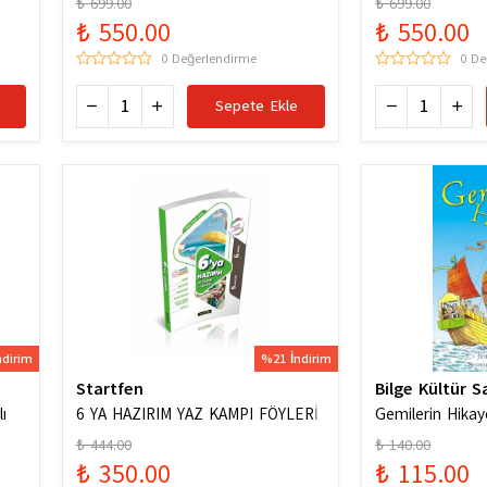
₺ 699.00
₺ 699.00
Karması / 978
₺ 550.00
₺ 550.00
0 Değerlendirme
0 De
Sepete Ekle
ndirim
%21 İndirim
Startfen
Bilge Kültür S
ı
6 YA HAZIRIM YAZ KAMPI FÖYLERİ
Gemilerin Hikay
₺ 444.00
₺ 140.00
₺ 350.00
₺ 115.00