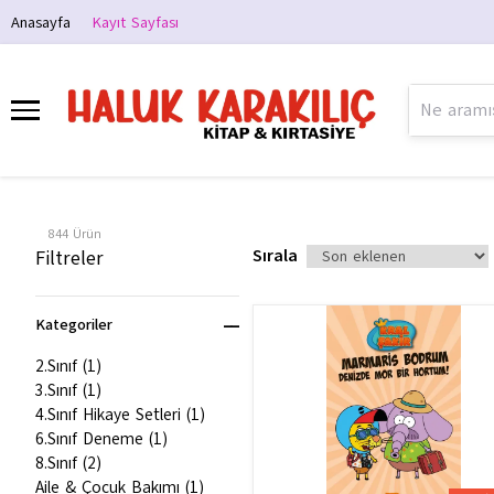
Anasayfa
Kayıt Sayfası
844
Ürün
Sırala
Filtreler
Kategoriler
2.Sınıf
(
1
)
3.Sınıf
(
1
)
4.Sınıf Hikaye Setleri
(
1
)
6.Sınıf Deneme
(
1
)
8.Sınıf
(
2
)
Aile & Çocuk Bakımı
(
1
)