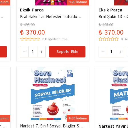
ndirim
%25 İndirim
Eksik Parça
Eksik Parça
um
Kral Şakir 15: Nefesler Tutuldu
Kral Şakir 13 - C
Heyecan Dorukta
Dürüm Patlat!
₺ 495.00
₺ 495.00
₺ 370.00
₺ 370.00
0 Değerlendirme
0 De
Sepete Ekle
ndirim
%20 İndirim
ru
Nartest 7. Sınıf Sosyal Bilgiler Soru
Nartest Yayınl