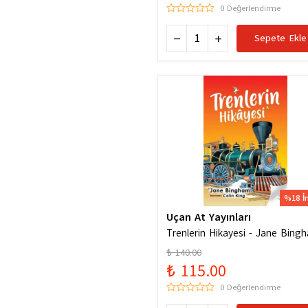
0 Değerlendirme
Sepete Ekle
%18 İ
Uçan At Yayınları
Trenlerin Hikayesi - Jane Bing
₺ 140.00
₺ 115.00
0 Değerlendirme