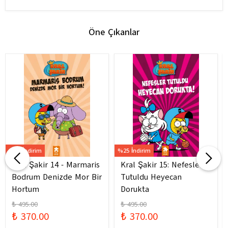
Öne Çıkanlar
%25 İndirim
%25 İndirim
Kral Şakir 14 - Marmaris
Kral Şakir 15: Nefesler
Bodrum Denizde Mor Bir
Tutuldu Heyecan
Hortum
Dorukta
₺ 495.00
₺ 495.00
₺ 370.00
₺ 370.00