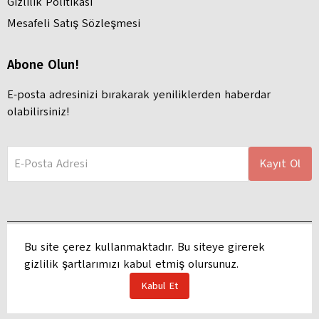
Gizlilik Politikası
Mesafeli Satış Sözleşmesi
Abone Olun!
E-posta adresinizi bırakarak yeniliklerden haberdar
olabilirsiniz!
E-Posta Adresi
Kayıt Ol
Bu site çerez kullanmaktadır. Bu siteye girerek
gizlilik şartlarımızı kabul etmiş olursunuz.
Adres: Hacı Hasanlı, Ayhan Kılıç Apartmanı, Atatürk Blv. 127 B, 68100
Aksaray Merkez/Aksaray | Copyright 2025 Haluk Kırtasiye
Kabul Et