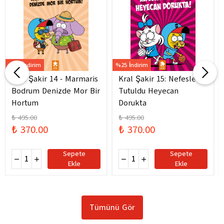
%25 İndirim
%25 İndirim
Kral Şakir 14 - Marmaris
Kral Şakir 15: Nefesler
Bodrum Denizde Mor Bir
Tutuldu Heyecan
Hortum
Dorukta
₺ 495.00
₺ 495.00
₺ 370.00
₺ 370.00
Sepete
Sepete
Ekle
Ekle
Tümünü Gör