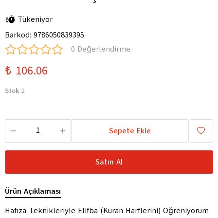
Tükeniyor
Barkod
:
9786050839395
0 Değerlendirme
₺ 106.06
Stok
2
Sepete Ekle
Satın Al
Ürün Açıklaması
Hafıza Teknikleriyle Elifba (Kuran Harflerini) Öğreniyorum