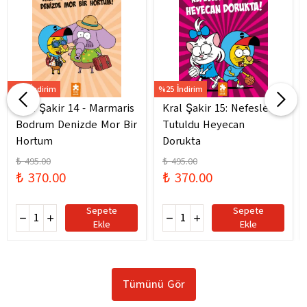
%25 İndirim
%25 İndirim
Kral Şakir 14 - Marmaris
Kral Şakir 15: Nefesler
Bodrum Denizde Mor Bir
Tutuldu Heyecan
Hortum
Dorukta
₺ 495.00
₺ 495.00
₺ 370.00
₺ 370.00
Sepete
Sepete
Ekle
Ekle
Tümünü Gör