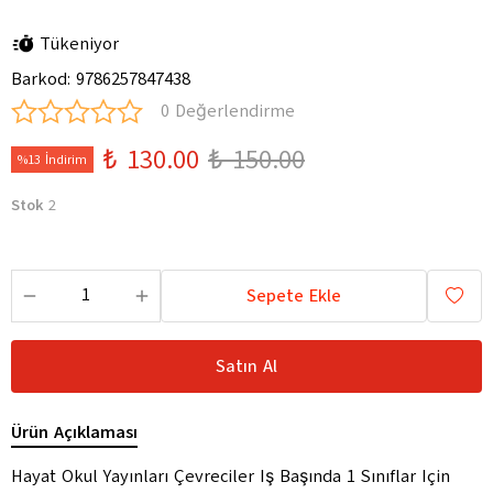
Tükeniyor
Barkod
:
9786257847438
0 Değerlendirme
₺ 130.00
₺ 150.00
%13 İndirim
Stok
2
Sepete Ekle
Satın Al
Ürün Açıklaması
Hayat Okul Yayınları Çevreciler Iş Başında 1 Sınıflar Için