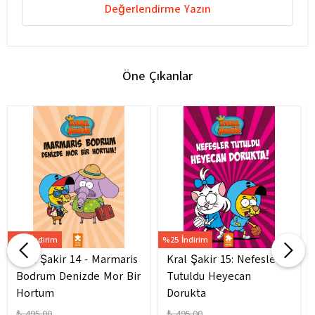
Değerlendirme Yazın
Öne Çıkanlar
%25 İndirim
%25 İndirim
Kral Şakir 14 - Marmaris
Kral Şakir 15: Nefesler
Bodrum Denizde Mor Bir
Tutuldu Heyecan
Hortum
Dorukta
₺ 495.00
₺ 495.00