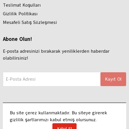
Teslimat Koşulları
Gizlilik Politikası
Mesafeli Satış Sözleşmesi
Abone Olun!
E-posta adresinizi bırakarak yeniliklerden haberdar
olabilirsiniz!
E-Posta Adresi
Kayıt Ol
Bu site çerez kullanmaktadır. Bu siteye girerek
gizlilik şartlarımızı kabul etmiş olursunuz.
Adres: Hacı Hasanlı, Ayhan Kılıç Apartmanı, Atatürk Blv. 127 B, 68100
Aksaray Merkez/Aksaray | Copyright 2025 Haluk Kırtasiye
Kabul Et