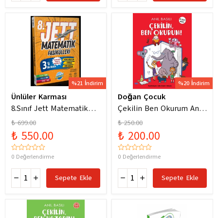
%21 İndirim
%20 İndirim
Ünlüler Karması
Doğan Çocuk
8.Sınıf Jett Matematik
Çekilin Ben Okurum Anıl
Fasiküller Soru Bankası /
Basılı Eğlenceli
₺ 699.00
₺ 250.00
Kolektif / Ünlüler
Hikayeler
₺ 550.00
₺ 200.00
Karması / 9786256529786
0 Değerlendirme
0 Değerlendirme
Sepete Ekle
Sepete Ekle