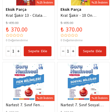
%25 İndirim
%25 İndirim
Eksik Parça
Eksik Parça
Kral Şakir 13 - Cilala
Kral Şakir - 10 On
Parlat Bir Dürüm Patlat!
Numara Macera Ciltli
₺ 495.00
₺ 495.00
₺ 370.00
₺ 370.00
0 Değerlendirme
0 Değerlendirme
Sepete Ekle
Sepete Ekle
%20 İndirim
%20 İndirim
Nartest 7. Sınıf Fen
Nartest 7. Sınıf Sosyal
Bilimleri Soru Hazinesi
Bilgiler Soru Hazinesi