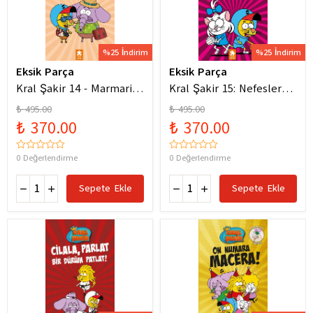
%25 İndirim
%25 İndirim
Eksik Parça
Eksik Parça
Kral Şakir 14 - Marmaris
Kral Şakir 15: Nefesler
Bodrum Denizde Mor Bir
Tutuldu Heyecan Dorukta
₺ 495.00
₺ 495.00
Hortum
₺ 370.00
₺ 370.00
0 Değerlendirme
0 Değerlendirme
Sepete Ekle
Sepete Ekle