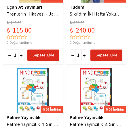
Uçan At Yayınları
Tudem
Trenlerin Hikayesi - Jane
Sıkıldım İki Hafta Yokum
Bingham
Pelin Güneş
₺ 140.00
₺ 300.00
₺ 115.00
₺ 240.00
0 Değerlendirme
0 Değerlendirme
Sepete Ekle
Sepete Ekle
%26 İndirim
%26 İndirim
Palme Yayıncılık
Palme Yayıncılık
Palme Yayıncılık 4. Sınıf
Palme Yayıncılık 3. Sınıf