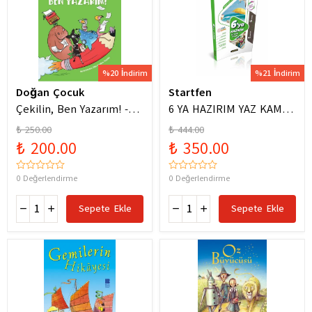
%20 İndirim
%21 İndirim
Doğan Çocuk
Startfen
Çekilin, Ben Yazarım! -
6 YA HAZIRIM YAZ KAMPI
Anıl Basılı
FÖYLERİ
₺ 250.00
₺ 444.00
₺ 200.00
₺ 350.00
0 Değerlendirme
0 Değerlendirme
Sepete Ekle
Sepete Ekle