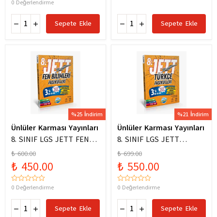
0 Değerlendirme
Sepete Ekle
Sepete Ekle
%25 İndirim
%21 İndirim
Ünlüler Karması Yayınları
Ünlüler Karması Yayınları
8. SINIF LGS JETT FEN
8. SINIF LGS JETT
BİLİMLERİ FASİKÜLLERİ
TÜRKÇE FASİKÜLLERİ
₺ 600.00
₺ 699.00
₺ 450.00
₺ 550.00
0 Değerlendirme
0 Değerlendirme
Sepete Ekle
Sepete Ekle