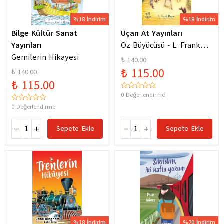
%18 İndirim
%18 İndirim
Bilge Kültür Sanat
Uçan At Yayınları
Yayınları
Oz Büyücüsü - L. Frank
Gemilerin Hikayesi
Baum
₺ 140.00
₺ 115.00
₺ 140.00
₺ 115.00
0 Değerlendirme
0 Değerlendirme
Sepete Ekle
Sepete Ekle
%18 İndirim
%20 İndirim