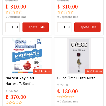
₺ 387.00
₺ 387.00
Yeni Maarif Modele
Yeni Maarif Modele
₺ 310.00
₺ 310.00
Uygun
Uygun
0 Değerlendirme
0 Değerlendirme
Sepete Ekle
Sepete Ekle
%15 İndirim
%20 İndirim
Nartest Yayınları
Gülce-Ömer Lütfi Mete
Nartest 7. Sınıf
₺ 225.00
Matematik Soru Hazinesi
₺ 180.00
₺ 437.00
₺ 370.00
0 Değerlendirme