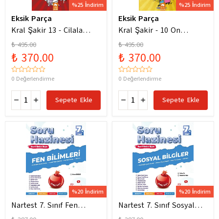
%25 İndirim
%25 İndirim
Eksik Parça
Eksik Parça
Kral Şakir 13 - Cilala
Kral Şakir - 10 On
Parlat Bir Dürüm Patlat!
Numara Macera Ciltli
₺ 495.00
₺ 495.00
₺ 370.00
₺ 370.00
0 Değerlendirme
0 Değerlendirme
Sepete Ekle
Sepete Ekle
%20 İndirim
%20 İndirim
Nartest 7. Sınıf Fen
Nartest 7. Sınıf Sosyal
Bilimleri Soru Hazinesi
Bilgiler Soru Hazinesi