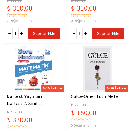
₺ 387.00
₺ 387.00
Yeni Maarif Modele
Yeni Maarif Modele
₺ 310.00
₺ 310.00
Uygun
Uygun
0 Değerlendirme
0 Değerlendirme
Sepete Ekle
Sepete Ekle
%15 İndirim
%20 İndirim
Nartest Yayınları
Gülce-Ömer Lütfi Mete
Nartest 7. Sınıf
₺ 225.00
Matematik Soru Hazinesi
₺ 180.00
₺ 437.00
₺ 370.00
0 Değerlendirme