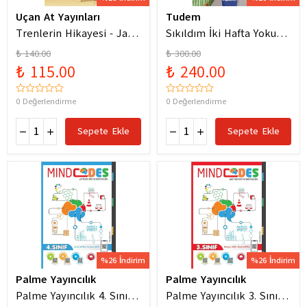
Uçan At Yayınları
Tudem
Trenlerin Hikayesi - Jane
Sıkıldım İki Hafta Yokum
Bingham
Pelin Güneş
₺ 140.00
₺ 300.00
₺ 115.00
₺ 240.00
0 Değerlendirme
0 Değerlendirme
Sepete Ekle
Sepete Ekle
%26 İndirim
%26 İndirim
Palme Yayıncılık
Palme Yayıncılık
Palme Yayıncılık 4. Sınıf
Palme Yayıncılık 3. Sınıf