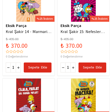
%25 İndirim
%25 İndirim
Eksik Parça
Eksik Parça
Kral Şakir 14 - Marmaris
Kral Şakir 15: Nefesler
Bodrum Denizde Mor Bir
Tutuldu Heyecan Dorukta
₺ 495.00
₺ 495.00
Hortum
₺ 370.00
₺ 370.00
0 Değerlendirme
0 Değerlendirme
Sepete Ekle
Sepete Ekle