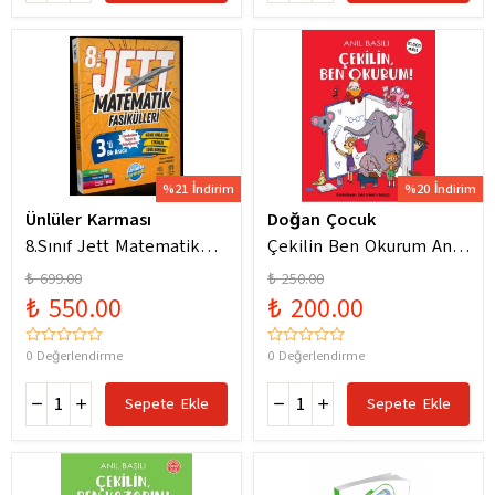
%21 İndirim
%20 İndirim
Ünlüler Karması
Doğan Çocuk
8.Sınıf Jett Matematik
Çekilin Ben Okurum Anıl
Fasiküller Soru Bankası /
Basılı Eğlenceli
₺ 699.00
₺ 250.00
Kolektif / Ünlüler
Hikayeler
₺ 550.00
₺ 200.00
Karması / 9786256529786
0 Değerlendirme
0 Değerlendirme
Sepete Ekle
Sepete Ekle