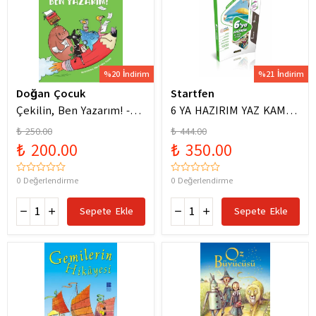
%20 İndirim
%21 İndirim
Doğan Çocuk
Startfen
Çekilin, Ben Yazarım! -
6 YA HAZIRIM YAZ KAMPI
Anıl Basılı
FÖYLERİ
₺ 250.00
₺ 444.00
₺ 200.00
₺ 350.00
0 Değerlendirme
0 Değerlendirme
Sepete Ekle
Sepete Ekle