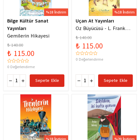
%18 İndirim
%18 İndirim
Bilge Kültür Sanat
Uçan At Yayınları
Yayınları
Oz Büyücüsü - L. Frank
Gemilerin Hikayesi
Baum
₺ 140.00
₺ 115.00
₺ 140.00
₺ 115.00
0 Değerlendirme
0 Değerlendirme
Sepete Ekle
Sepete Ekle
%18 İndirim
%20 İndirim