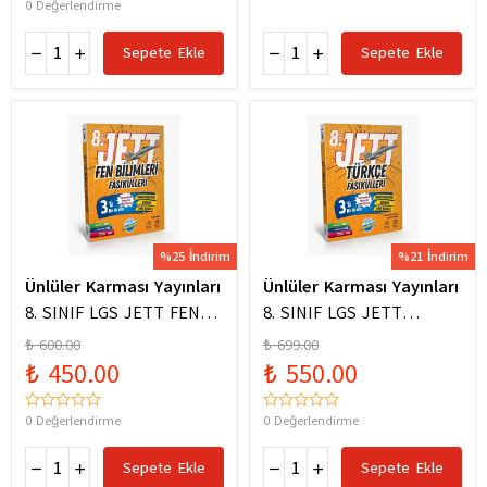
0 Değerlendirme
Sepete Ekle
Sepete Ekle
%25 İndirim
%21 İndirim
Ünlüler Karması Yayınları
Ünlüler Karması Yayınları
8. SINIF LGS JETT FEN
8. SINIF LGS JETT
BİLİMLERİ FASİKÜLLERİ
TÜRKÇE FASİKÜLLERİ
₺ 600.00
₺ 699.00
₺ 450.00
₺ 550.00
0 Değerlendirme
0 Değerlendirme
Sepete Ekle
Sepete Ekle