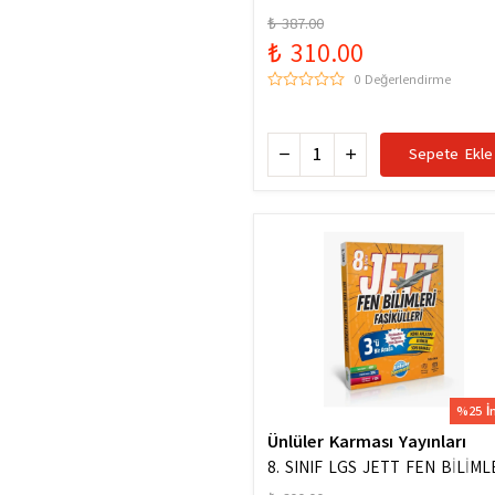
Hazinesi Yeni Maarif Modele U
₺ 387.00
₺ 310.00
0 Değerlendirme
Sepete Ekle
%25 İ
Ünlüler Karması Yayınları
8. SINIF LGS JETT FEN BİLİML
FASİKÜLLERİ