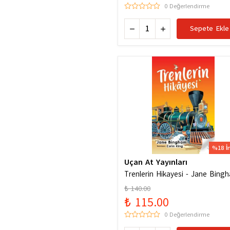
0 Değerlendirme
Sepete Ekle
%18 İ
Uçan At Yayınları
Trenlerin Hikayesi - Jane Bing
₺ 140.00
₺ 115.00
0 Değerlendirme