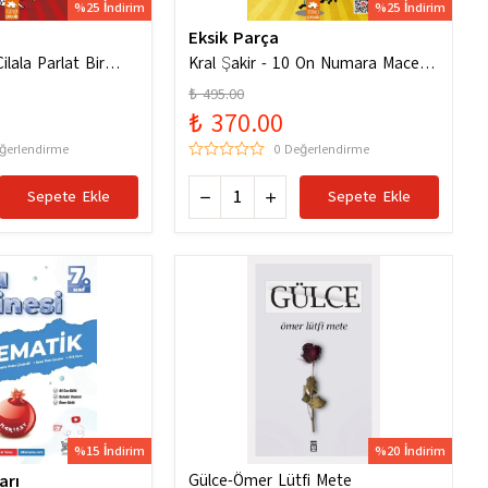
%25 İndirim
%25 İndirim
Eksik Parça
ilala Parlat Bir
Kral Şakir - 10 On Numara Macera
Ciltli
₺ 495.00
₺ 370.00
ğerlendirme
0 Değerlendirme
Sepete Ekle
Sepete Ekle
%15 İndirim
%20 İndirim
arı
Gülce-Ömer Lütfi Mete