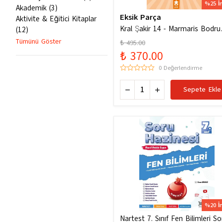
%25 İ
Akademik
(
3
)
Eksik Parça
Aktivite & Eğitici Kitaplar
Kral Şakir 14 - Marmaris Bodr
(
12
)
Denizde Mor Bir Hortum
Tümünü Göster
₺ 495.00
₺ 370.00
0 Değerlendirme
Sepete Ekle
%20 İ
Nartest 7. Sınıf Fen Bilimleri So