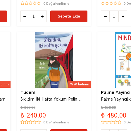
0 Değerlendirme
0 De
Sepete Ekle
ndirim
%20 İndirim
Tudem
Palme Yayıncıl
ham
Sıkıldım İki Hafta Yokum Pelin
Palme Yayıncılık
Güneş
Codes Yeni Nesi
₺ 300.00
₺ 650.00
Soruları
₺ 240.00
₺ 480.00
0 Değerlendirme
0 De