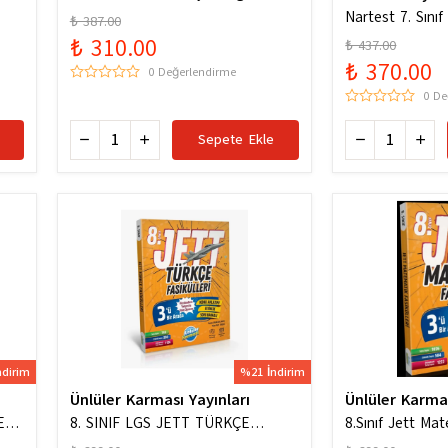
ygun
Hazinesi Yeni Maarif Modele Uygun
Nartest 7. Sını
₺ 387.00
Hazinesi
₺ 310.00
₺ 437.00
₺ 370.00
0 Değerlendirme
0 De
Sepete Ekle
ndirim
%21 İndirim
Ünlüler Karması Yayınları
Ünlüler Karma
ERİ
8. SINIF LGS JETT TÜRKÇE
8.Sınıf Jett Mat
FASİKÜLLERİ
Soru Bankası / K