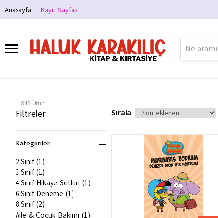
Anasayfa
Kayıt Sayfası
845
Ürün
Sırala
Filtreler
Kategoriler
2.Sınıf
(
1
)
3.Sınıf
(
1
)
4.Sınıf Hikaye Setleri
(
1
)
6.Sınıf Deneme
(
1
)
8.Sınıf
(
2
)
Aile & Çocuk Bakımı
(
1
)