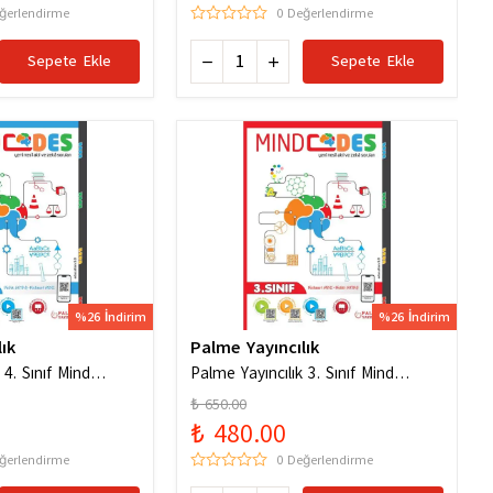
ğerlendirme
0 Değerlendirme
Sepete Ekle
Sepete Ekle
%26 İndirim
%26 İndirim
ık
Palme Yayıncılık
 4. Sınıf Mind
Palme Yayıncılık 3. Sınıf Mind
l Akıl ve Zeka
Codes Akıl Kodları
₺ 650.00
₺ 480.00
ğerlendirme
0 Değerlendirme