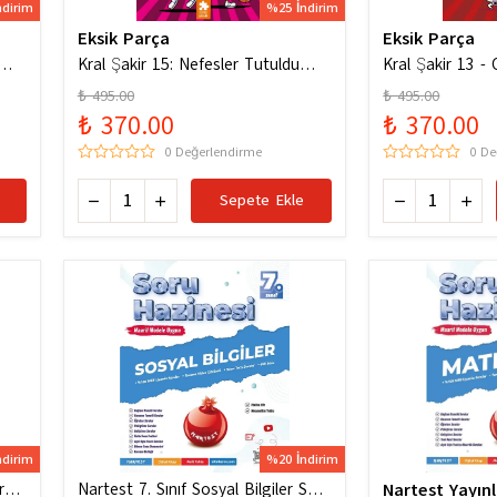
ndirim
%25 İndirim
Eksik Parça
Eksik Parça
um
Kral Şakir 15: Nefesler Tutuldu
Kral Şakir 13 - C
Heyecan Dorukta
Dürüm Patlat!
₺ 495.00
₺ 495.00
₺ 370.00
₺ 370.00
0 Değerlendirme
0 De
Sepete Ekle
ndirim
%20 İndirim
ru
Nartest 7. Sınıf Sosyal Bilgiler Soru
Nartest Yayınl