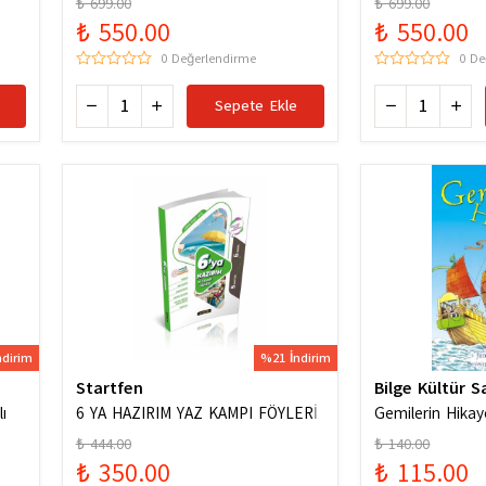
₺ 699.00
₺ 699.00
Karması / 978
₺ 550.00
₺ 550.00
0 Değerlendirme
0 De
Sepete Ekle
ndirim
%21 İndirim
Startfen
Bilge Kültür S
ı
6 YA HAZIRIM YAZ KAMPI FÖYLERİ
Gemilerin Hikay
₺ 444.00
₺ 140.00
₺ 350.00
₺ 115.00