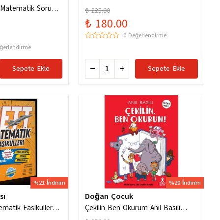
f Matematik Soru
₺ 225.00
₺ 180.00
0 Değerlendirme
ğerlendirme
Sepete Ekle
Sepete Ekle
%21 İndirim
%20 İndirim
sı
Doğan Çocuk
ematik Fasiküller
Çekilin Ben Okurum Anıl Basılı
olektif / Ünlüler
Eğlenceli Hikayeler