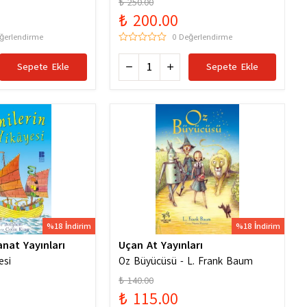
₺ 250.00
6256529786
₺ 200.00
ğerlendirme
0 Değerlendirme
Sepete Ekle
Sepete Ekle
%18 İndirim
%18 İndirim
anat Yayınları
Uçan At Yayınları
esi
Oz Büyücüsü - L. Frank Baum
₺ 140.00
₺ 115.00