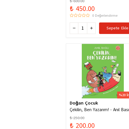
₺ 600.00
₺ 450.00
0 Değerlendirme
Sepete Ekle
%20 İ
Doğan Çocuk
Çekilin, Ben Yazarım! - Anıl Basıl
₺ 250.00
₺ 200.00