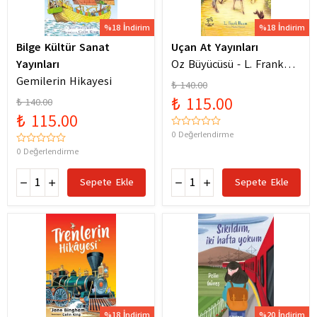
%18 İndirim
%18 İndirim
Bilge Kültür Sanat
Uçan At Yayınları
Yayınları
Oz Büyücüsü - L. Frank
Gemilerin Hikayesi
Baum
₺ 140.00
₺ 115.00
₺ 140.00
₺ 115.00
0 Değerlendirme
0 Değerlendirme
Sepete Ekle
Sepete Ekle
%18 İndirim
%20 İndirim