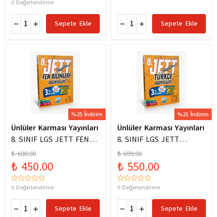
0 Değerlendirme
Sepete Ekle
Sepete Ekle
%25 İndirim
%21 İndirim
Ünlüler Karması Yayınları
Ünlüler Karması Yayınları
8. SINIF LGS JETT FEN
8. SINIF LGS JETT
BİLİMLERİ FASİKÜLLERİ
TÜRKÇE FASİKÜLLERİ
₺ 600.00
₺ 699.00
₺ 450.00
₺ 550.00
0 Değerlendirme
0 Değerlendirme
Sepete Ekle
Sepete Ekle