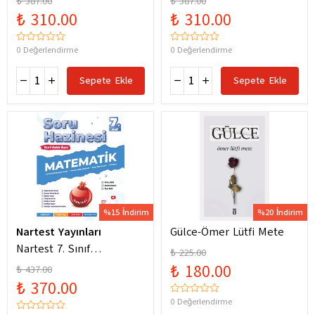
₺ 387.00
₺ 387.00
Yeni Maarif Modele
Yeni Maarif Modele
₺ 310.00
₺ 310.00
Uygun
Uygun
0 Değerlendirme
0 Değerlendirme
Sepete Ekle
Sepete Ekle
%15 İndirim
%20 İndirim
Nartest Yayınları
Gülce-Ömer Lütfi Mete
Nartest 7. Sınıf
₺ 225.00
Matematik Soru Hazinesi
₺ 180.00
₺ 437.00
₺ 370.00
0 Değerlendirme