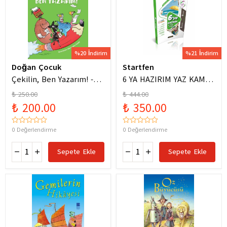
%20 İndirim
%21 İndirim
Doğan Çocuk
Startfen
Çekilin, Ben Yazarım! -
6 YA HAZIRIM YAZ KAMPI
Anıl Basılı
FÖYLERİ
₺ 250.00
₺ 444.00
₺ 200.00
₺ 350.00
0 Değerlendirme
0 Değerlendirme
Sepete Ekle
Sepete Ekle