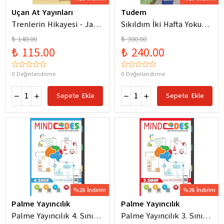
Uçan At Yayınları
Tudem
Trenlerin Hikayesi - Jane
Sıkıldım İki Hafta Yokum
Bingham
Pelin Güneş
₺ 140.00
₺ 300.00
₺ 115.00
₺ 240.00
0 Değerlendirme
0 Değerlendirme
Sepete Ekle
Sepete Ekle
%26 İndirim
%26 İndirim
Palme Yayıncılık
Palme Yayıncılık
Palme Yayıncılık 4. Sınıf
Palme Yayıncılık 3. Sınıf