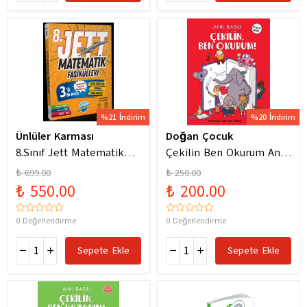
%21 İndirim
%20 İndirim
Ünlüler Karması
Doğan Çocuk
8.Sınıf Jett Matematik
Çekilin Ben Okurum Anıl
Fasiküller Soru Bankası /
Basılı Eğlenceli
₺ 699.00
₺ 250.00
Kolektif / Ünlüler
Hikayeler
₺ 550.00
₺ 200.00
Karması / 9786256529786
0 Değerlendirme
0 Değerlendirme
Sepete Ekle
Sepete Ekle