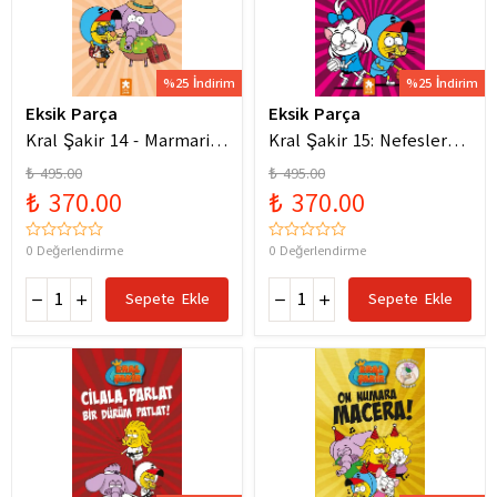
%25 İndirim
%25 İndirim
Eksik Parça
Eksik Parça
Kral Şakir 14 - Marmaris
Kral Şakir 15: Nefesler
Bodrum Denizde Mor Bir
Tutuldu Heyecan Dorukta
₺ 495.00
₺ 495.00
Hortum
₺ 370.00
₺ 370.00
0 Değerlendirme
0 Değerlendirme
Sepete Ekle
Sepete Ekle