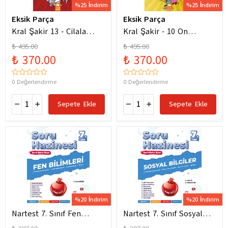
%25 İndirim
%25 İndirim
Eksik Parça
Eksik Parça
Kral Şakir 13 - Cilala
Kral Şakir - 10 On
Parlat Bir Dürüm Patlat!
Numara Macera Ciltli
₺ 495.00
₺ 495.00
₺ 370.00
₺ 370.00
0 Değerlendirme
0 Değerlendirme
Sepete Ekle
Sepete Ekle
%20 İndirim
%20 İndirim
Nartest 7. Sınıf Fen
Nartest 7. Sınıf Sosyal
Bilimleri Soru Hazinesi
Bilgiler Soru Hazinesi