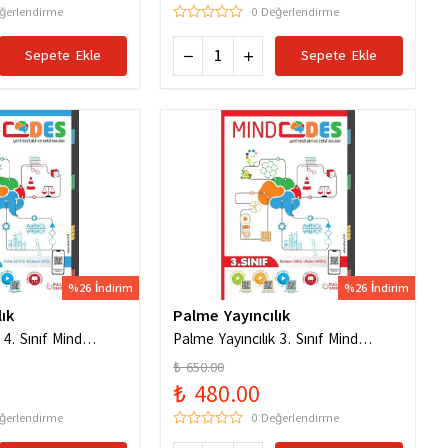
ğerlendirme
0 Değerlendirme
Sepete Ekle
Sepete Ekle
%26 İndirim
%26 İndirim
ık
Palme Yayıncılık
 4. Sınıf Mind
Palme Yayıncılık 3. Sınıf Mind
l Akıl ve Zeka
Codes Akıl Kodları
₺ 650.00
₺ 480.00
ğerlendirme
0 Değerlendirme