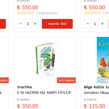
₺ 699.00
₺ 699.00
Karması / 978
₺ 550.00
₺ 550.00
0 Değerlendirme
0 De
Sepete Ekle
ndirim
%21 İndirim
Startfen
Bilge Kültür S
ı
6 YA HAZIRIM YAZ KAMPI FÖYLERİ
Gemilerin Hikay
₺ 444.00
₺ 140.00
₺ 350.00
₺ 115.00