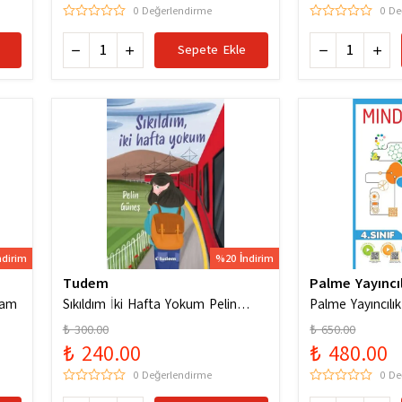
0 Değerlendirme
0 De
Sepete Ekle
ndirim
%20 İndirim
Tudem
Palme Yayıncıl
ham
Sıkıldım İki Hafta Yokum Pelin
Palme Yayıncılık
Güneş
Codes Yeni Nesi
₺ 300.00
₺ 650.00
Soruları
₺ 240.00
₺ 480.00
0 Değerlendirme
0 De