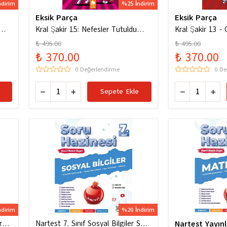
ndirim
%25 İndirim
Eksik Parça
Eksik Parça
um
Kral Şakir 15: Nefesler Tutuldu
Kral Şakir 13 - C
Heyecan Dorukta
Dürüm Patlat!
₺ 495.00
₺ 495.00
₺ 370.00
₺ 370.00
0 Değerlendirme
0 De
Sepete Ekle
ndirim
%20 İndirim
ru
Nartest 7. Sınıf Sosyal Bilgiler Soru
Nartest Yayınl