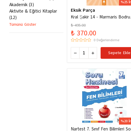
%25 İ
Akademik
(
3
)
Eksik Parça
Aktivite & Eğitici Kitaplar
Kral Şakir 14 - Marmaris Bodr
(
12
)
Denizde Mor Bir Hortum
Tümünü Göster
₺ 495.00
₺ 370.00
0 Değerlendirme
Sepete Ekle
%20 İ
Nartest 7. Sınıf Fen Bilimleri So