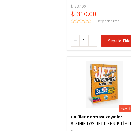
Hazinesi Yeni Maarif Modele U
₺ 387.00
₺ 310.00
0 Değerlendirme
Sepete Ekle
%25 İ
Ünlüler Karması Yayınları
8. SINIF LGS JETT FEN BİLİML
FASİKÜLLERİ