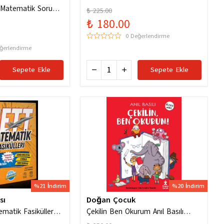
f Matematik Soru
₺ 225.00
₺ 180.00
0 Değerlendirme
ğerlendirme
Sepete Ekle
Sepete Ekle
%21 İndirim
%20 İndirim
sı
Doğan Çocuk
ematik Fasiküller
Çekilin Ben Okurum Anıl Basılı
olektif / Ünlüler
Eğlenceli Hikayeler