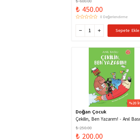
₺ 600.00
₺ 450.00
0 Değerlendirme
Sepete Ekle
%20 İ
Doğan Çocuk
Çekilin, Ben Yazarım! - Anıl Basıl
₺ 250.00
₺ 200.00