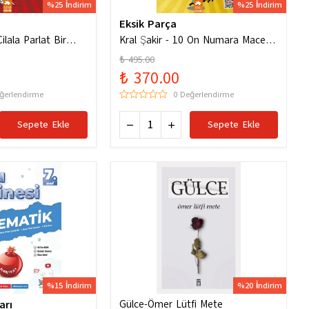
%25 İndirim
%25 İndirim
Eksik Parça
ilala Parlat Bir
Kral Şakir - 10 On Numara Macera
Ciltli
₺ 495.00
₺ 370.00
ğerlendirme
0 Değerlendirme
Sepete Ekle
Sepete Ekle
%15 İndirim
%20 İndirim
arı
Gülce-Ömer Lütfi Mete