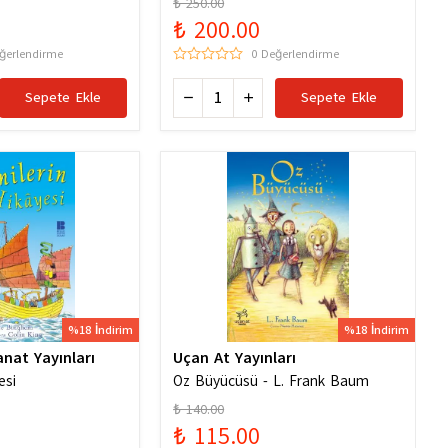
₺ 250.00
6256529786
₺ 200.00
ğerlendirme
0 Değerlendirme
Sepete Ekle
Sepete Ekle
%18 İndirim
%18 İndirim
anat Yayınları
Uçan At Yayınları
esi
Oz Büyücüsü - L. Frank Baum
₺ 140.00
₺ 115.00