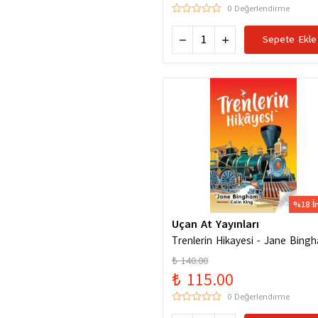
0 Değerlendirme
Sepete Ekle
%18 İ
Uçan At Yayınları
Trenlerin Hikayesi - Jane Bing
₺ 140.00
₺ 115.00
0 Değerlendirme