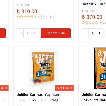
ygun
Hazinesi Yeni Maarif Modele Uygun
Nartest 7. Sını
₺ 387.00
Hazinesi
₺ 310.00
₺ 437.00
₺ 370.00
0 Değerlendirme
0 De
Sepete Ekle
ndirim
%21 İndirim
Ünlüler Karması Yayınları
Ünlüler Karma
ERİ
8. SINIF LGS JETT TÜRKÇE
8.Sınıf Jett Mat
FASİKÜLLERİ
Soru Bankası / K