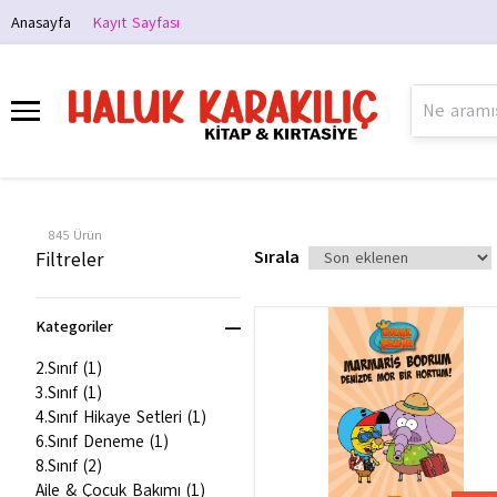
Anasayfa
Kayıt Sayfası
845
Ürün
Sırala
Filtreler
Kategoriler
2.Sınıf
(
1
)
3.Sınıf
(
1
)
4.Sınıf Hikaye Setleri
(
1
)
6.Sınıf Deneme
(
1
)
8.Sınıf
(
2
)
Aile & Çocuk Bakımı
(
1
)