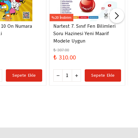
%20 İndirim
%20 
- 10 On Numara
Nartest 7. Sınıf Fen Bilimleri
Na
i
Soru Hazinesi Yeni Maarif
So
Modele Uygun
Mo
₺ 387.00
₺ 
₺ 310.00
₺ 
Sepete Ekle
Sepete Ekle