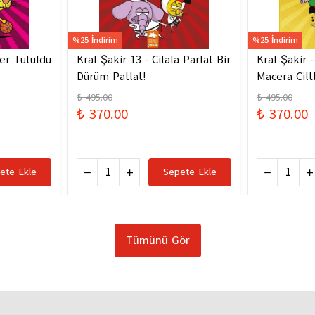
%25 İndirim
%25 İndirim
ler Tutuldu
Kral Şakir 13 - Cilala Parlat Bir
Kral Şakir 
Dürüm Patlat!
Macera Ciltl
₺ 495.00
₺ 495.00
₺ 370.00
₺ 370.00
ete Ekle
Sepete Ekle
Tümünü Gör