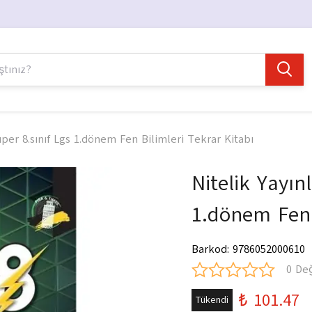
Süper 8.sınıf Lgs 1.dönem Fen Bilimleri Tekrar Kitabı
Nitelik Yayınl
1.dönem Fen 
Barkod
:
9786052000610
0 De
₺ 101.47
Tükendi