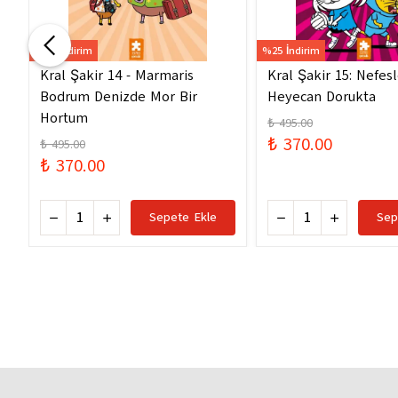
%25 İndirim
%25 İndirim
Kral Şakir 14 - Marmaris
Kral Şakir 15: Nefes
Bodrum Denizde Mor Bir
Heyecan Dorukta
Hortum
₺ 495.00
₺ 370.00
₺ 495.00
₺ 370.00
Sepete Ekle
Sep