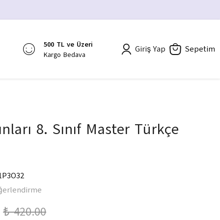
500 TL ve Üzeri
Giriş Yap
Sepetim
Kargo Bedava
nları 8. Sınıf Master Türkçe
ı
1P3O32
ğerlendirme
₺ 420.00