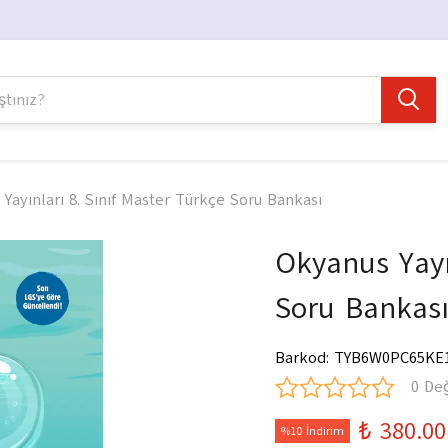
Yayınları 8. Sınıf Master Türkçe Soru Bankası
Okyanus Yayı
Soru Bankas
Barkod
:
TYB6W0PC65KE
0 De
₺ 380.00
%10 İndirim