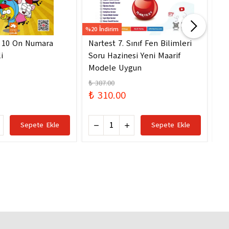
%20 İndirim
%20 
- 10 On Numara
Nartest 7. Sınıf Fen Bilimleri
Na
i
Soru Hazinesi Yeni Maarif
So
Modele Uygun
Mo
₺ 387.00
₺ 
₺ 310.00
₺ 
Sepete Ekle
Sepete Ekle