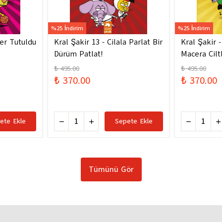
%25 İndirim
%25 İndirim
ler Tutuldu
Kral Şakir 13 - Cilala Parlat Bir
Kral Şakir 
Dürüm Patlat!
Macera Ciltl
₺ 495.00
₺ 495.00
₺ 370.00
₺ 370.00
ete Ekle
Sepete Ekle
Tümünü Gör