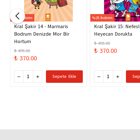
%25 İndirim
%25 İndirim
Kral Şakir 14 - Marmaris
Kral Şakir 15: Nefes
Bodrum Denizde Mor Bir
Heyecan Dorukta
Hortum
₺ 495.00
₺ 370.00
₺ 495.00
₺ 370.00
Sepete Ekle
Sep