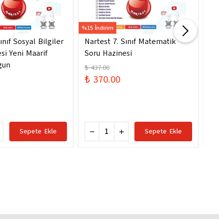
%15 İndirim
%20 
ınıf Sosyal Bilgiler
Nartest 7. Sınıf Matematik
Gü
si Yeni Maarif
Soru Hazinesi
₺ 
gun
₺ 
₺ 437.00
₺ 370.00
Sepete Ekle
Sepete Ekle