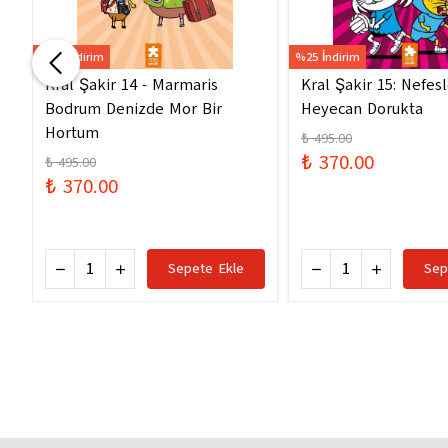
%25 İndirim
%25 İndirim
a
Kral Şakir 14 - Marmaris
Kral Şakir 15: Nefes
Bodrum Denizde Mor Bir
Heyecan Dorukta
Hortum
₺ 495.00
₺ 370.00
₺ 495.00
₺ 370.00
Sepete Ekle
Sep