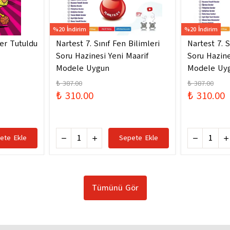
%20 İndirim
%20 İndirim
ler Tutuldu
Nartest 7. Sınıf Fen Bilimleri
Nartest 7. S
Soru Hazinesi Yeni Maarif
Soru Hazine
Modele Uygun
Modele Uy
₺ 387.00
₺ 387.00
₺ 310.00
₺ 310.00
ete Ekle
Sepete Ekle
Tümünü Gör