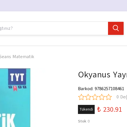
 Seans Matematik
Okyanus Yayı
Barkod
:
9786257108461
0 De
₺ 230.91
Tükendi
Stok
0