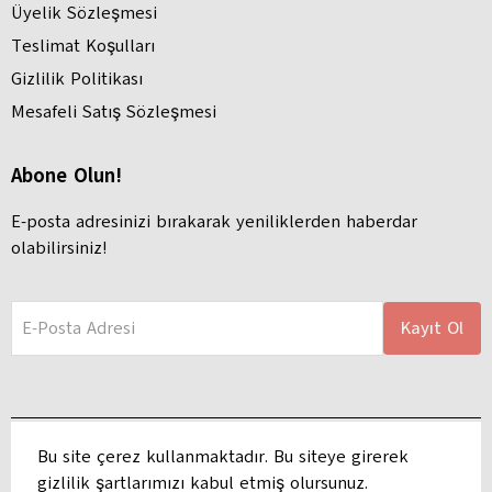
Üyelik Sözleşmesi
Teslimat Koşulları
Gizlilik Politikası
Mesafeli Satış Sözleşmesi
Abone Olun!
E-posta adresinizi bırakarak yeniliklerden haberdar
olabilirsiniz!
E-Posta Adresi
Kayıt Ol
Bu site çerez kullanmaktadır. Bu siteye girerek
gizlilik şartlarımızı kabul etmiş olursunuz.
Adres: Hacı Hasanlı, Ayhan Kılıç Apartmanı, Atatürk Blv. 127 B, 68100