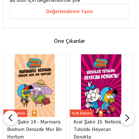
Bu ürün için değerlendirme yok
Değerlendirme Yazın
Öne Çıkanlar
%25 İndirim
%25 İndirim
Kral Şakir 14 - Marmaris
Kral Şakir 15: Nefesler
Bodrum Denizde Mor Bir
Tutuldu Heyecan
Hortum
Dorukta