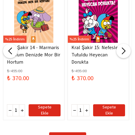
%25 İndirim
%25 İndirim
Kral Şakir 14 - Marmaris
Kral Şakir 15: Nefesler
Bodrum Denizde Mor Bir
Tutuldu Heyecan
Hortum
Dorukta
₺ 495.00
₺ 495.00
₺ 370.00
₺ 370.00
Sepete
Sepete
Ekle
Ekle