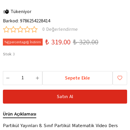
Tükeniyor
Barkod
:
9786254228414
0 Değerlendirme
₺ 319.00
₺ 320.00
%{{percentage}} İndirim
Stok
3
Sepete Ekle
Satın Al
Ürün Açıklaması
Partikül Yayınları 8. Sınıf Partikül Matematik Video Ders