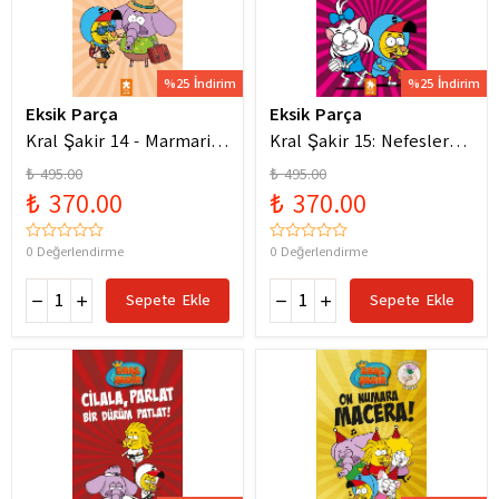
%25 İndirim
%25 İndirim
Eksik Parça
Eksik Parça
Kral Şakir 14 - Marmaris
Kral Şakir 15: Nefesler
Bodrum Denizde Mor Bir
Tutuldu Heyecan Dorukta
₺ 495.00
₺ 495.00
Hortum
₺ 370.00
₺ 370.00
0 Değerlendirme
0 Değerlendirme
Sepete Ekle
Sepete Ekle