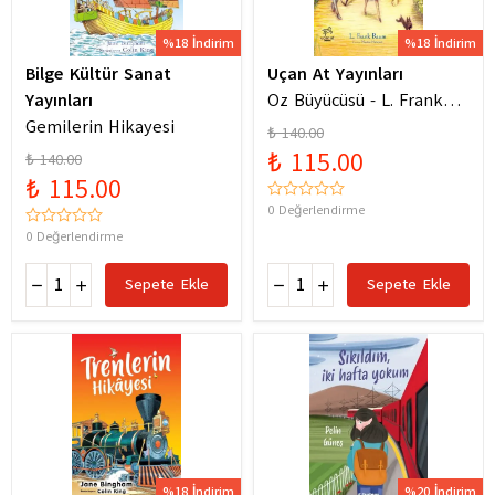
%18 İndirim
%18 İndirim
Bilge Kültür Sanat
Uçan At Yayınları
Yayınları
Oz Büyücüsü - L. Frank
Gemilerin Hikayesi
Baum
₺ 140.00
₺ 115.00
₺ 140.00
₺ 115.00
0 Değerlendirme
0 Değerlendirme
Sepete Ekle
Sepete Ekle
%18 İndirim
%20 İndirim