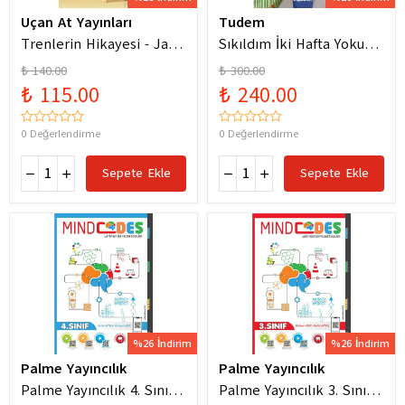
Uçan At Yayınları
Tudem
Trenlerin Hikayesi - Jane
Sıkıldım İki Hafta Yokum
Bingham
Pelin Güneş
₺ 140.00
₺ 300.00
₺ 115.00
₺ 240.00
0 Değerlendirme
0 Değerlendirme
Sepete Ekle
Sepete Ekle
%26 İndirim
%26 İndirim
Palme Yayıncılık
Palme Yayıncılık
Palme Yayıncılık 4. Sınıf
Palme Yayıncılık 3. Sınıf