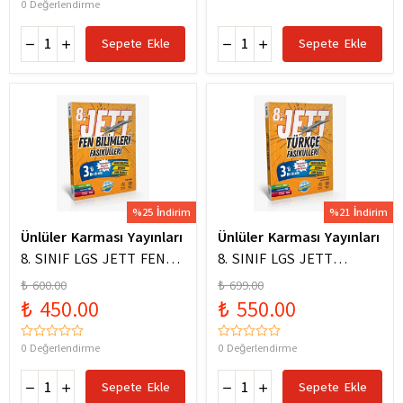
0 Değerlendirme
Sepete Ekle
Sepete Ekle
%25 İndirim
%21 İndirim
Ünlüler Karması Yayınları
Ünlüler Karması Yayınları
8. SINIF LGS JETT FEN
8. SINIF LGS JETT
BİLİMLERİ FASİKÜLLERİ
TÜRKÇE FASİKÜLLERİ
₺ 600.00
₺ 699.00
₺ 450.00
₺ 550.00
0 Değerlendirme
0 Değerlendirme
Sepete Ekle
Sepete Ekle