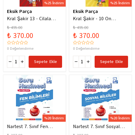
%25 İndirim
%25 İndirim
Eksik Parça
Eksik Parça
Kral Şakir 13 - Cilala
Kral Şakir - 10 On
Parlat Bir Dürüm Patlat!
Numara Macera Ciltli
₺ 495.00
₺ 495.00
₺ 370.00
₺ 370.00
0 Değerlendirme
0 Değerlendirme
Sepete Ekle
Sepete Ekle
%20 İndirim
%20 İndirim
Nartest 7. Sınıf Fen
Nartest 7. Sınıf Sosyal
Bilimleri Soru Hazinesi
Bilgiler Soru Hazinesi