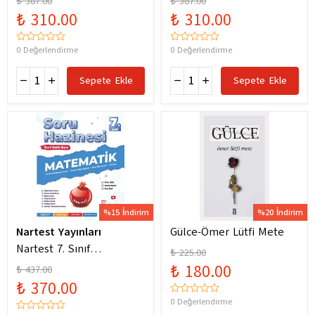
₺ 387.00
₺ 387.00
Yeni Maarif Modele
Yeni Maarif Modele
₺ 310.00
₺ 310.00
Uygun
Uygun
0 Değerlendirme
0 Değerlendirme
Sepete Ekle
Sepete Ekle
%15 İndirim
%20 İndirim
Nartest Yayınları
Gülce-Ömer Lütfi Mete
Nartest 7. Sınıf
₺ 225.00
Matematik Soru Hazinesi
₺ 180.00
₺ 437.00
₺ 370.00
0 Değerlendirme