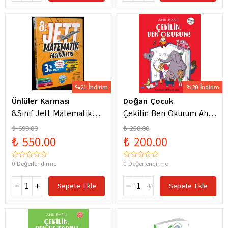
%21 İndirim
%20 İndirim
Ünlüler Karması
Doğan Çocuk
8.Sınıf Jett Matematik
Çekilin Ben Okurum Anıl
Fasiküller Soru Bankası /
Basılı Eğlenceli
₺ 699.00
₺ 250.00
Kolektif / Ünlüler
Hikayeler
₺ 550.00
₺ 200.00
Karması / 9786256529786
0 Değerlendirme
0 Değerlendirme
Sepete Ekle
Sepete Ekle