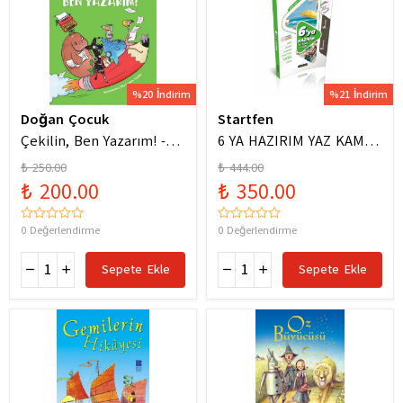
%20 İndirim
%21 İndirim
Doğan Çocuk
Startfen
Çekilin, Ben Yazarım! -
6 YA HAZIRIM YAZ KAMPI
Anıl Basılı
FÖYLERİ
₺ 250.00
₺ 444.00
₺ 200.00
₺ 350.00
0 Değerlendirme
0 Değerlendirme
Sepete Ekle
Sepete Ekle