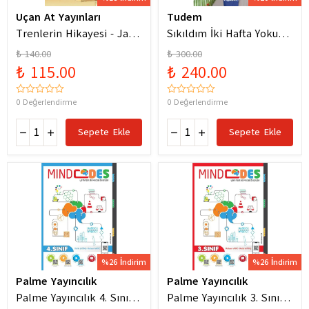
Uçan At Yayınları
Tudem
Trenlerin Hikayesi - Jane
Sıkıldım İki Hafta Yokum
Bingham
Pelin Güneş
₺ 140.00
₺ 300.00
₺ 115.00
₺ 240.00
0 Değerlendirme
0 Değerlendirme
Sepete Ekle
Sepete Ekle
%26 İndirim
%26 İndirim
Palme Yayıncılık
Palme Yayıncılık
Palme Yayıncılık 4. Sınıf
Palme Yayıncılık 3. Sınıf