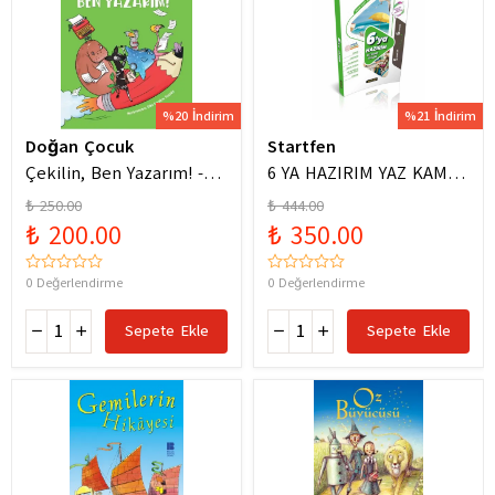
%20 İndirim
%21 İndirim
Doğan Çocuk
Startfen
Çekilin, Ben Yazarım! -
6 YA HAZIRIM YAZ KAMPI
Anıl Basılı
FÖYLERİ
₺ 250.00
₺ 444.00
₺ 200.00
₺ 350.00
0 Değerlendirme
0 Değerlendirme
Sepete Ekle
Sepete Ekle