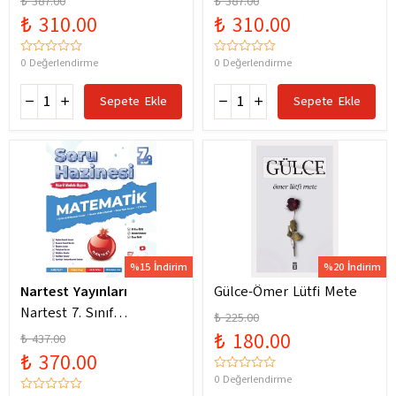
₺ 387.00
₺ 387.00
Yeni Maarif Modele
Yeni Maarif Modele
₺ 310.00
₺ 310.00
Uygun
Uygun
0 Değerlendirme
0 Değerlendirme
Sepete Ekle
Sepete Ekle
%15 İndirim
%20 İndirim
Nartest Yayınları
Gülce-Ömer Lütfi Mete
Nartest 7. Sınıf
₺ 225.00
Matematik Soru Hazinesi
₺ 180.00
₺ 437.00
₺ 370.00
0 Değerlendirme