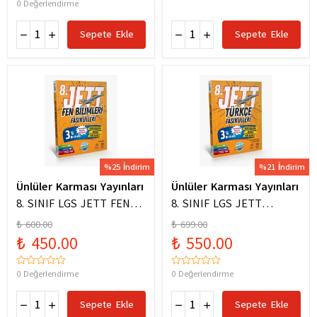
0 Değerlendirme
Sepete Ekle
Sepete Ekle
%25 İndirim
%21 İndirim
Ünlüler Karması Yayınları
Ünlüler Karması Yayınları
8. SINIF LGS JETT FEN
8. SINIF LGS JETT
BİLİMLERİ FASİKÜLLERİ
TÜRKÇE FASİKÜLLERİ
₺ 600.00
₺ 699.00
₺ 450.00
₺ 550.00
0 Değerlendirme
0 Değerlendirme
Sepete Ekle
Sepete Ekle