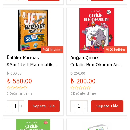
%21 İndirim
%20 İndirim
Ünlüler Karması
Doğan Çocuk
8.Sınıf Jett Matematik
Çekilin Ben Okurum Anıl
Fasiküller Soru Bankası /
Basılı Eğlenceli
₺ 699.00
₺ 250.00
Kolektif / Ünlüler
Hikayeler
₺ 550.00
₺ 200.00
Karması / 9786256529786
0 Değerlendirme
0 Değerlendirme
Sepete Ekle
Sepete Ekle