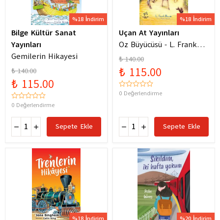
%18 İndirim
%18 İndirim
Bilge Kültür Sanat
Uçan At Yayınları
Yayınları
Oz Büyücüsü - L. Frank
Gemilerin Hikayesi
Baum
₺ 140.00
₺ 115.00
₺ 140.00
₺ 115.00
0 Değerlendirme
0 Değerlendirme
Sepete Ekle
Sepete Ekle
%18 İndirim
%20 İndirim