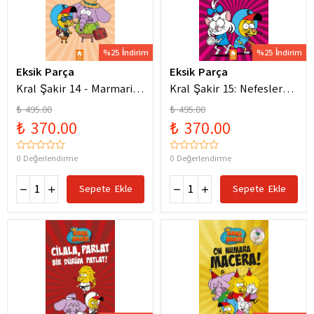
%25 İndirim
%25 İndirim
Eksik Parça
Eksik Parça
Kral Şakir 14 - Marmaris
Kral Şakir 15: Nefesler
Bodrum Denizde Mor Bir
Tutuldu Heyecan Dorukta
₺ 495.00
₺ 495.00
Hortum
₺ 370.00
₺ 370.00
0 Değerlendirme
0 Değerlendirme
Sepete Ekle
Sepete Ekle