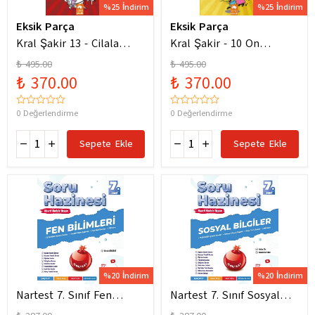
%25 İndirim
%25 İndirim
Eksik Parça
Eksik Parça
Kral Şakir 13 - Cilala
Kral Şakir - 10 On
Parlat Bir Dürüm Patlat!
Numara Macera Ciltli
₺ 495.00
₺ 495.00
₺ 370.00
₺ 370.00
0 Değerlendirme
0 Değerlendirme
Sepete Ekle
Sepete Ekle
%20 İndirim
%20 İndirim
Nartest 7. Sınıf Fen
Nartest 7. Sınıf Sosyal
Bilimleri Soru Hazinesi
Bilgiler Soru Hazinesi