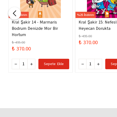
%25 İndirim
%25 İndirim
Kral Şakir 14 - Marmaris
Kral Şakir 15: Nefes
Bodrum Denizde Mor Bir
Heyecan Dorukta
Hortum
₺ 495.00
₺ 370.00
₺ 495.00
₺ 370.00
Sepete Ekle
Sep