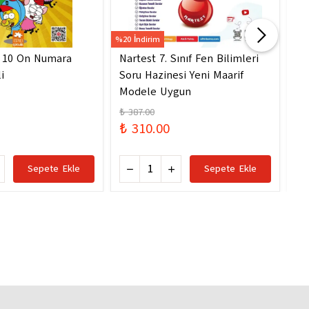
%20 İndirim
%20 
- 10 On Numara
Nartest 7. Sınıf Fen Bilimleri
Na
i
Soru Hazinesi Yeni Maarif
So
Modele Uygun
Mo
₺ 387.00
₺ 
₺ 310.00
₺ 
Sepete Ekle
Sepete Ekle