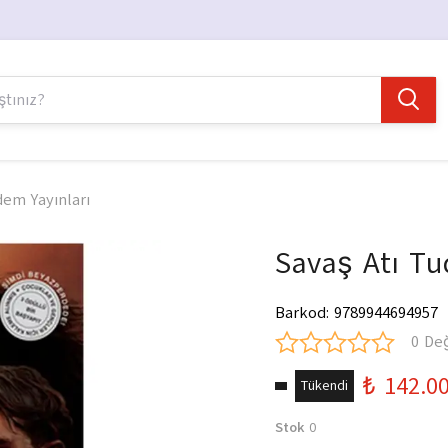
dem Yayınları
Savaş Atı Tu
Barkod
:
9789944694957
0 De
₺ 142.0
Tükendi
Stok
0