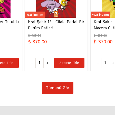
%25 İndirim
%25 İndirim
ler Tutuldu
Kral Şakir 13 - Cilala Parlat Bir
Kral Şakir 
Dürüm Patlat!
Macera Ciltl
₺ 495.00
₺ 495.00
₺ 370.00
₺ 370.00
ete Ekle
Sepete Ekle
Tümünü Gör