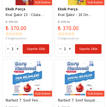
%25 İndirim
%25 İndirim
Eksik Parça
Eksik Parça
Kral Şakir 13 - Cilala
Kral Şakir - 10 On
Parlat Bir Dürüm Patlat!
Numara Macera Ciltli
₺ 495.00
₺ 495.00
₺ 370.00
₺ 370.00
0 Değerlendirme
0 Değerlendirme
Sepete Ekle
Sepete Ekle
%20 İndirim
%20 İndirim
Nartest 7. Sınıf Fen
Nartest 7. Sınıf Sosyal
Bilimleri Soru Hazinesi
Bilgiler Soru Hazinesi