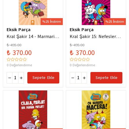
%25 İndirim
%25 İndirim
Eksik Parça
Eksik Parça
Kral Şakir 14 - Marmaris
Kral Şakir 15: Nefesler
Bodrum Denizde Mor Bir
Tutuldu Heyecan Dorukta
₺ 495.00
₺ 495.00
Hortum
₺ 370.00
₺ 370.00
0 Değerlendirme
0 Değerlendirme
Sepete Ekle
Sepete Ekle