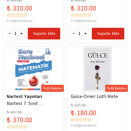
₺ 387.00
₺ 387.00
Yeni Maarif Modele
Yeni Maarif Modele
₺ 310.00
₺ 310.00
Uygun
Uygun
0 Değerlendirme
0 Değerlendirme
Sepete Ekle
Sepete Ekle
%15 İndirim
%20 İndirim
Nartest Yayınları
Gülce-Ömer Lütfi Mete
Nartest 7. Sınıf
₺ 225.00
Matematik Soru Hazinesi
₺ 180.00
₺ 437.00
₺ 370.00
0 Değerlendirme