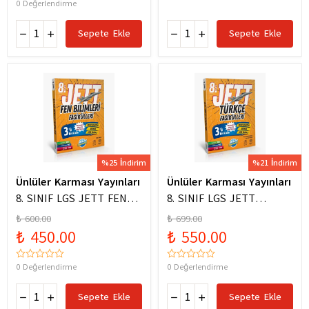
0 Değerlendirme
Sepete Ekle
Sepete Ekle
%25 İndirim
%21 İndirim
Ünlüler Karması Yayınları
Ünlüler Karması Yayınları
8. SINIF LGS JETT FEN
8. SINIF LGS JETT
BİLİMLERİ FASİKÜLLERİ
TÜRKÇE FASİKÜLLERİ
₺ 600.00
₺ 699.00
₺ 450.00
₺ 550.00
0 Değerlendirme
0 Değerlendirme
Sepete Ekle
Sepete Ekle