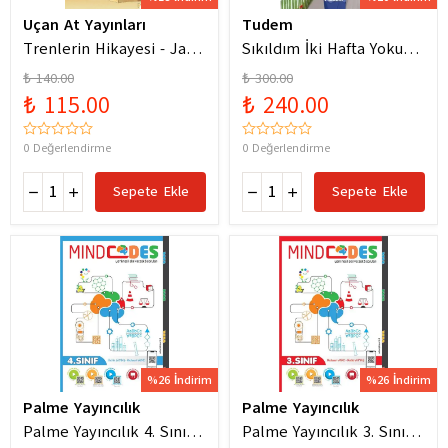
Uçan At Yayınları
Tudem
Trenlerin Hikayesi - Jane
Sıkıldım İki Hafta Yokum
Bingham
Pelin Güneş
₺ 140.00
₺ 300.00
₺ 115.00
₺ 240.00
0 Değerlendirme
0 Değerlendirme
Sepete Ekle
Sepete Ekle
%26 İndirim
%26 İndirim
Palme Yayıncılık
Palme Yayıncılık
Palme Yayıncılık 4. Sınıf
Palme Yayıncılık 3. Sınıf