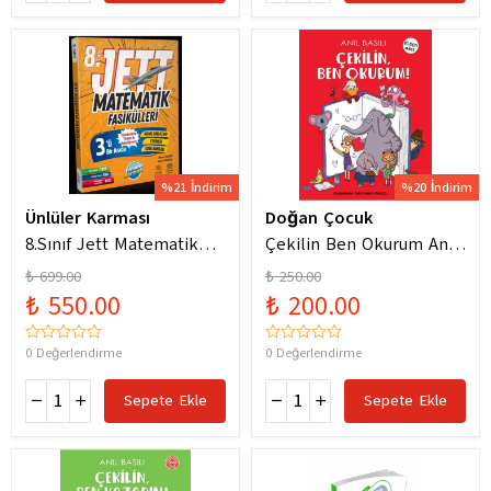
%21 İndirim
%20 İndirim
Ünlüler Karması
Doğan Çocuk
8.Sınıf Jett Matematik
Çekilin Ben Okurum Anıl
Fasiküller Soru Bankası /
Basılı Eğlenceli
₺ 699.00
₺ 250.00
Kolektif / Ünlüler
Hikayeler
₺ 550.00
₺ 200.00
Karması / 9786256529786
0 Değerlendirme
0 Değerlendirme
Sepete Ekle
Sepete Ekle