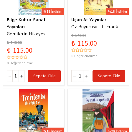
%18 İndirim
%18 İndirim
Bilge Kültür Sanat
Uçan At Yayınları
Yayınları
Oz Büyücüsü - L. Frank
Gemilerin Hikayesi
Baum
₺ 140.00
₺ 115.00
₺ 140.00
₺ 115.00
0 Değerlendirme
0 Değerlendirme
Sepete Ekle
Sepete Ekle
%18 İndirim
%20 İndirim