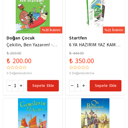
%20 İndirim
%21 İndirim
Doğan Çocuk
Startfen
Çekilin, Ben Yazarım! -
6 YA HAZIRIM YAZ KAMPI
Anıl Basılı
FÖYLERİ
₺ 250.00
₺ 444.00
₺ 200.00
₺ 350.00
0 Değerlendirme
0 Değerlendirme
Sepete Ekle
Sepete Ekle