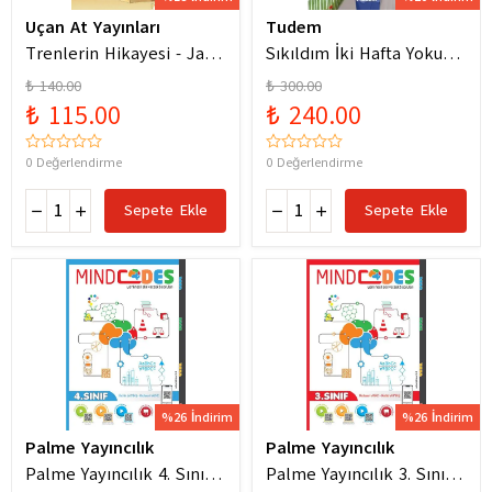
Uçan At Yayınları
Tudem
Trenlerin Hikayesi - Jane
Sıkıldım İki Hafta Yokum
Bingham
Pelin Güneş
₺ 140.00
₺ 300.00
₺ 115.00
₺ 240.00
0 Değerlendirme
0 Değerlendirme
Sepete Ekle
Sepete Ekle
%26 İndirim
%26 İndirim
Palme Yayıncılık
Palme Yayıncılık
Palme Yayıncılık 4. Sınıf
Palme Yayıncılık 3. Sınıf