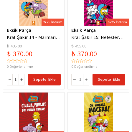
%25 İndirim
%25 İndirim
Eksik Parça
Eksik Parça
Kral Şakir 14 - Marmaris
Kral Şakir 15: Nefesler
Bodrum Denizde Mor Bir
Tutuldu Heyecan Dorukta
₺ 495.00
₺ 495.00
Hortum
₺ 370.00
₺ 370.00
0 Değerlendirme
0 Değerlendirme
Sepete Ekle
Sepete Ekle