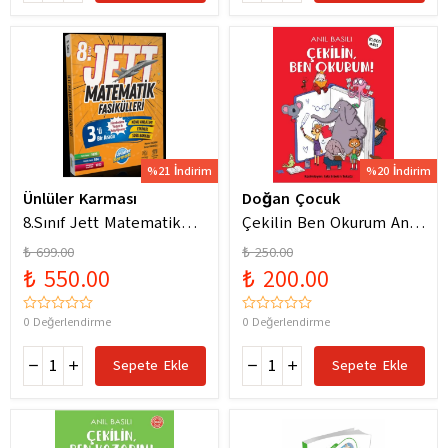
%21 İndirim
%20 İndirim
Ünlüler Karması
Doğan Çocuk
8.Sınıf Jett Matematik
Çekilin Ben Okurum Anıl
Fasiküller Soru Bankası /
Basılı Eğlenceli
₺ 699.00
₺ 250.00
Kolektif / Ünlüler
Hikayeler
₺ 550.00
₺ 200.00
Karması / 9786256529786
0 Değerlendirme
0 Değerlendirme
Sepete Ekle
Sepete Ekle