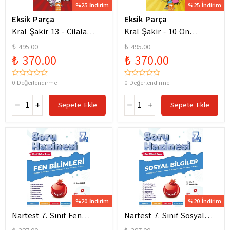
%25 İndirim
%25 İndirim
Eksik Parça
Eksik Parça
Kral Şakir 13 - Cilala
Kral Şakir - 10 On
Parlat Bir Dürüm Patlat!
Numara Macera Ciltli
₺ 495.00
₺ 495.00
₺ 370.00
₺ 370.00
0 Değerlendirme
0 Değerlendirme
Sepete Ekle
Sepete Ekle
%20 İndirim
%20 İndirim
Nartest 7. Sınıf Fen
Nartest 7. Sınıf Sosyal
Bilimleri Soru Hazinesi
Bilgiler Soru Hazinesi