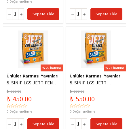
0 Değerlendirme
Sepete Ekle
Sepete Ekle
%25 İndirim
%21 İndirim
Ünlüler Karması Yayınları
Ünlüler Karması Yayınları
8. SINIF LGS JETT FEN
8. SINIF LGS JETT
BİLİMLERİ FASİKÜLLERİ
TÜRKÇE FASİKÜLLERİ
₺ 600.00
₺ 699.00
₺ 450.00
₺ 550.00
0 Değerlendirme
0 Değerlendirme
Sepete Ekle
Sepete Ekle