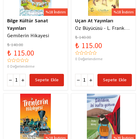
%18 İndirim
%18 İndirim
Bilge Kültür Sanat
Uçan At Yayınları
Yayınları
Oz Büyücüsü - L. Frank
Gemilerin Hikayesi
Baum
₺ 140.00
₺ 115.00
₺ 140.00
₺ 115.00
0 Değerlendirme
0 Değerlendirme
Sepete Ekle
Sepete Ekle
%18 İndirim
%20 İndirim