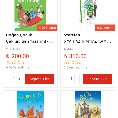
%20 İndirim
%21 İndirim
Doğan Çocuk
Startfen
Çekilin, Ben Yazarım! -
6 YA HAZIRIM YAZ KAMPI
Anıl Basılı
FÖYLERİ
₺ 250.00
₺ 444.00
₺ 200.00
₺ 350.00
0 Değerlendirme
0 Değerlendirme
Sepete Ekle
Sepete Ekle