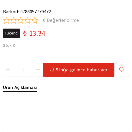
Barkod
:
9786057779472
0 Değerlendirme
₺ 13.34
Tükendi
Stok
0
Stoğa gelince haber ver
Ürün Açıklaması