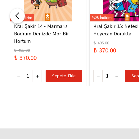
%25 İndirim
%25 İndirim
Kral Şakir 14 - Marmaris
Kral Şakir 15: Nefes
Bodrum Denizde Mor Bir
Heyecan Dorukta
Hortum
₺ 495.00
₺ 370.00
₺ 495.00
₺ 370.00
Sepete Ekle
Sep