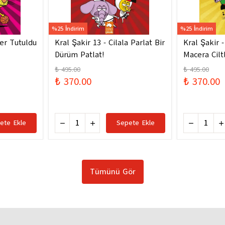
%25 İndirim
%25 İndirim
ler Tutuldu
Kral Şakir 13 - Cilala Parlat Bir
Kral Şakir 
Dürüm Patlat!
Macera Ciltl
₺ 495.00
₺ 495.00
₺ 370.00
₺ 370.00
ete Ekle
Sepete Ekle
Tümünü Gör