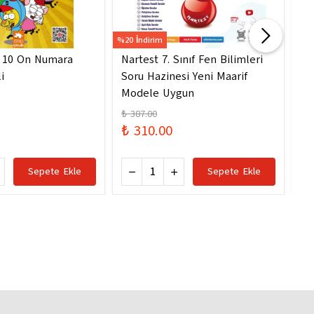
%20 İndirim
%20 
- 10 On Numara
Nartest 7. Sınıf Fen Bilimleri
Na
i
Soru Hazinesi Yeni Maarif
So
Modele Uygun
Mo
₺ 387.00
₺ 
₺ 310.00
₺ 
Sepete Ekle
Sepete Ekle