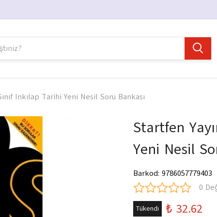
Sınıf Inkılap Tarihi Yeni Nesil Soru Bankası
Startfen Yayı
Yeni Nesil S
Barkod
:
9786057779403
0 De
₺ 32.62
Tükendi