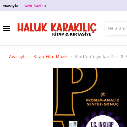
Anasayfa
Kayıt Sayfası
Anasayfa
Kitap Film Müzik
Startfen Yayınları Pass 8. 