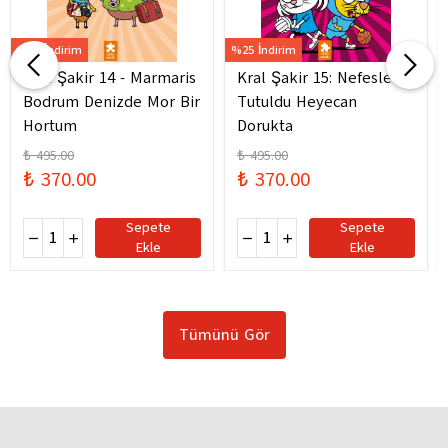
%25 İndirim
%25 İndirim
Kral Şakir 14 - Marmaris
Kral Şakir 15: Nefesler
Bodrum Denizde Mor Bir
Tutuldu Heyecan
Hortum
Dorukta
₺ 495.00
₺ 495.00
₺ 370.00
₺ 370.00
Sepete
Sepete
Ekle
Ekle
Tümünü Gör