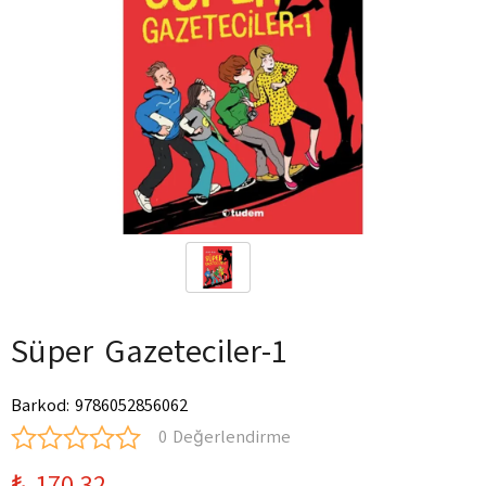
Süper Gazeteciler-1
Barkod
:
9786052856062
0 Değerlendirme
₺ 170.32