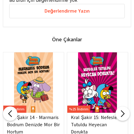
Bu ürün için değerlendirme yok
Değerlendirme Yazın
Öne Çıkanlar
%25 İndirim
%25 İndirim
Kral Şakir 14 - Marmaris
Kral Şakir 15: Nefesler
Bodrum Denizde Mor Bir
Tutuldu Heyecan
Hortum
Dorukta