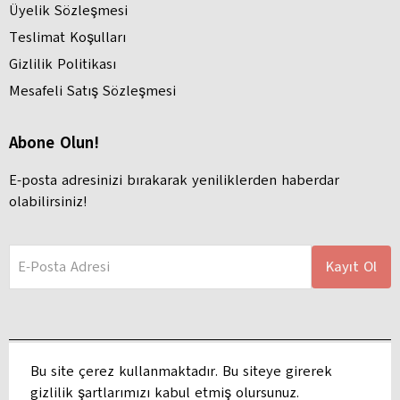
Üyelik Sözleşmesi
Teslimat Koşulları
Gizlilik Politikası
Mesafeli Satış Sözleşmesi
Abone Olun!
E-posta adresinizi bırakarak yeniliklerden haberdar
olabilirsiniz!
E-Posta Adresi
Kayıt Ol
Bu site çerez kullanmaktadır. Bu siteye girerek
gizlilik şartlarımızı kabul etmiş olursunuz.
Adres: Hacı Hasanlı, Ayhan Kılıç Apartmanı, Atatürk Blv. 127 B, 68100